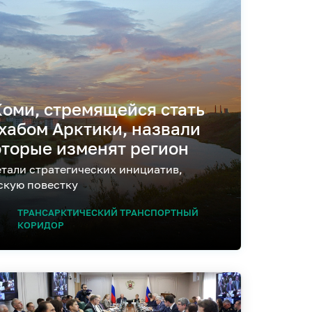
Коми, стремящейся стать
хабом Арктики, назвали
оторые изменят регион
етали стратегических инициатив,
скую повестку
ТРАНСАРКТИЧЕСКИЙ ТРАНСПОРТНЫЙ
КОРИДОР