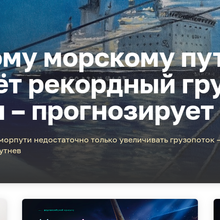
му морскому пут
ёт рекордный гр
н – прогнозирует
морпути недостаточно только увеличивать грузопоток 
утнев