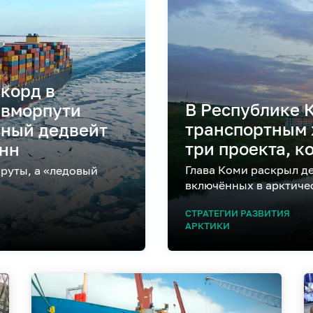
корд в
В Республике 
Севморпути
транспортным 
пный дедвейт
три проекта, к
онн
Глава Коми раскрыл д
руты, а «ледовый
включённых в арктиче
СТРАТЕГИИ РАЗВИТИЯ
АРКТИКИ