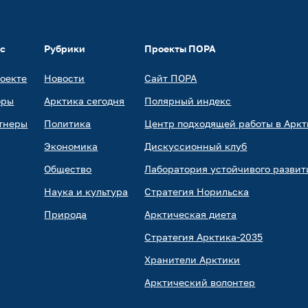
ас
Рубрики
Проекты ПОРА
роекте
Новости
Сайт ПОРА
оры
Арктика сегодня
Полярный индекс
тнеры
Политика
Центр подходящей работы в Аркт
Экономика
Дискуссионный клуб
Общество
Лаборатория устойчивого развит
Наука и культура
Стратегия Норильска
Природа
Арктическая диета
Стратегия Арктика-2035
Хранители Арктики
Арктический волонтер