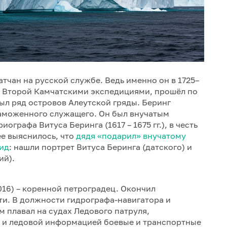
атчан на русской службе. Ведь именно он в 1725–
 и Второй Камчатскими экспедициями, прошёл по
ыл ряд островов Алеутской гряды. Беринг
таможенного служащего. Он был внучатым
графа Витуса Беринга (1617 – 1675 гг.), в честь
ее выяснилось, что
дядя «подарил» внучатому
вид
: нашли портрет Витуса Беринга (датского) и
ий).
016) – коренной петроградец. Окончил
и. В должности гидрографа-навигатора и
м плавал на судах Ледового патруля,
 и ледовой информацией боевые и транспортные