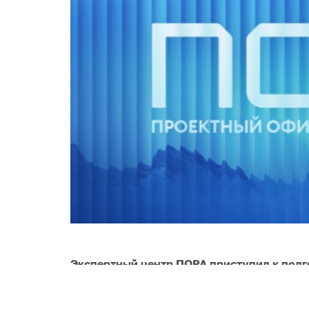
Экспертный центр ПОРА приступил к подг
Республике Саха (Якутия). В ближайшее 
предпроектную экспедицию в Булунский у