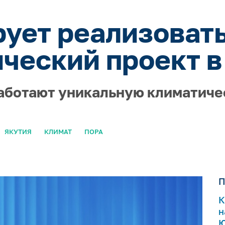
ует реализоват
ческий проект в
работают уникальную климатич
ЯКУТИЯ
КЛИМАТ
ПОРА
П
К
н
Ю