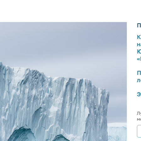
П
К
н
Ю
«
П
л
Э
Л
м