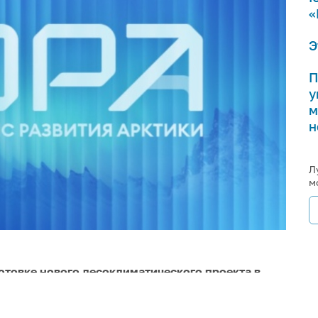
«
Э
П
у
м
н
Л
м
отовке нового лесоклиматического проекта в
время специалисты центра проведут
лус, где будут собраны исходные данные для