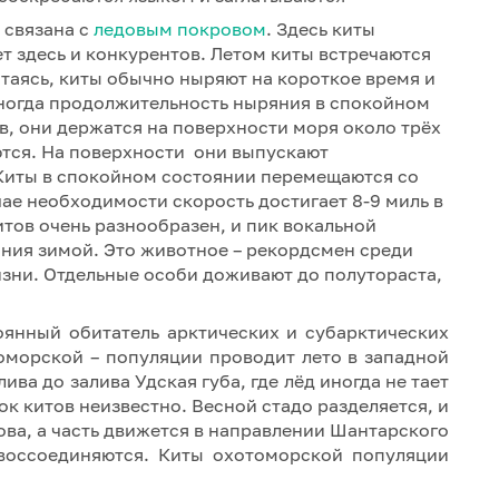
 связана с
ледовым покровом
. Здесь киты
ет здесь и конкурентов. Летом киты встречаются
таясь, киты обычно ныряют на короткое время и
иногда продолжительность ныряния в спокойном
, они держатся на поверхности моря около трёх
ются. На поверхности они выпускают
 Киты в спокойном состоянии перемещаются со
учае необходимости скорость достигает 8-9 миль в
итов очень разнообразен, и пик вокальной
ния зимой. Это животное – рекордсмен среди
ни. Отдельные особи доживают до полутораста,
оянный обитатель арктических и субарктических
оморской – популяции проводит лето в западной
ива до залива Удская губа, где лёд иногда не тает
к китов неизвестно. Весной стадо разделяется, и
ова, а часть движется в направлении Шантарского
 воссоединяются. Киты охотоморской популяции