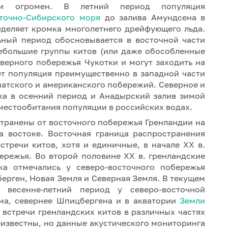
ции огромен. В летний период популяция
точно-Сибирского моря
до залива Амундсена в
еделяет кромка многолетнего дрейфующего льда.
ьный период обосновывается в восточной части
небольшие группы китов (или даже обособленные
еверного побережья Чукотки и могут заходить на
ет популяция преимущественно в западной части
зиатского и американского побережий. Северное и
ка в осенний период и Анадырский залив зимой
местообитания популяции в российских водах.
транены от восточного побережья Гренландии на
а востоке. Восточная граница распространения
стречи китов, хотя и единичные, в начале XX в.
ережья. Во второй половине XX в. гренландские
а отмечались у северо-восточного побережья
ерген, Новая Земля и Северная Земля. В текущем
 весенне-летний период у северо-восточной
ма, севернее Шпицбергена и в акватории
Земли
 встречи гренландских китов в различных частях
еизвестны, но данные акустического мониторинга