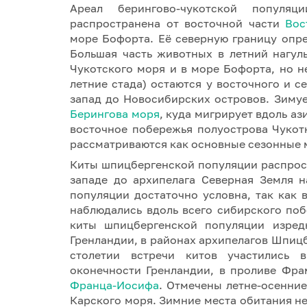
Ареал берингово-чукотской популя
распространена от восточной части
Вос
море Бофорта. Её северную границу опр
Большая часть животных в летний нагул
Чукотского моря и в море Бофорта, но 
летние стада) остаются у восточного и с
запад до Новосибирских островов. Зиму
Берингова моря
, куда мигрирует вдоль а
восточное побережья полуострова Чукот
рассматриваются как основные сезонные 
Киты шпицбергенской популяции распрос
западе до архипелага Северная Земля н
популяции достаточно условна, так как в
наблюдались вдоль всего сибирского поб
киты шпицбергенской популяции изредк
Гренландии, в районах архипелагов Шпицб
столетии встречи китов участились в
оконечности Гренландии, в проливе Фра
Франца-Иосифа
. Отмечены летне-осенние
Карского моря. Зимние места обитания н