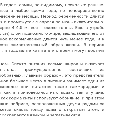
5 годам, самки, по-видимому, несколько раньше.
ться в любое время года, но непосредственно
-весенние месяцы. Период беременности длится
я в промежуток с апреля по июнь включительно.
рно 4-4,5 м, вес – около тонны. Еще в утробе
15 см) слой подкожного жира, защищающий его от
ное вскармливание длится чуть менее года, и к
сти самостоятельный образ жизни. В период
, и годовалые китята в это время могут достичь
оном. Спектр питания весьма широк и включает
нктона, преимущественно состоящих из
ообразных. Главным образом, это представители
онов большое место в питании занимает один из
лководье они питаются также гаммаридами и
я как в приповерхностных водах, так и у дна.
ках корма киты используют обоняние, и при этом
ощью вибрисс, расположенных двумя рядами за
жется сквозь толщу воды с открытым ртом, и
 соскребаются языком и заглатываются