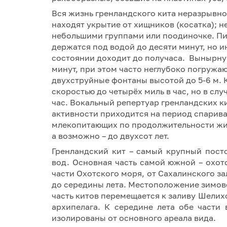
Вся жизнь гренландского кита неразрывно
находят укрытие от хищников (косатка); н
небольшими группами или поодиночке. Пи
держатся под водой до десяти минут, но 
состоянии доходит до получаса. Вынырнув
минут, при этом часто неглубоко погружа
двухструйные фонтаны высотой до 5-6 м.
скоростью до четырёх миль в час, но в сл
час. Вокальный репертуар гренландских к
активности приходится на период спарива
млекопитающих по продолжительности жиз
а возможно – до двухсот лет.
Гренландский кит – самый крупный пост
вод. Основная часть самой южной – охот
части Охотского моря, от Сахалинского зал
до середины лета. Местоположение зимово
часть китов перемещается к заливу Шелих
архипелага. К середине лета обе части
изолированы от основного ареала вида.