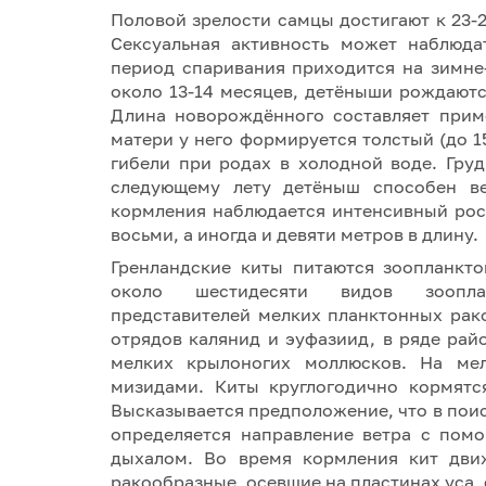
Половой зрелости самцы достигают к 23-2
Сексуальная активность может наблюда
период спаривания приходится на зимне
около 13-14 месяцев, детёныши рождаютс
Длина новорождённого составляет приме
матери у него формируется толстый (до 
гибели при родах в холодной воде. Груд
следующему лету детёныш способен ве
кормления наблюдается интенсивный рост
восьми, а иногда и девяти метров в длину.
Гренландские киты питаются зоопланкт
около шестидесяти видов зоопла
представителей мелких планктонных рак
отрядов калянид и эуфазиид, в ряде рай
мелких крылоногих моллюсков. На ме
мизидами. Киты круглогодично кормятс
Высказывается предположение, что в поис
определяется направление ветра с пом
дыхалом. Во время кормления кит дви
ракообразные, осевшие на пластинах уса,