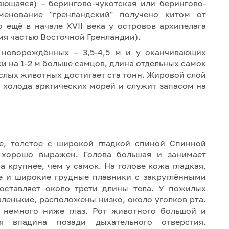
ающаяся) – берингово-чукотская или берингово-
менование "гренландский" получено китом от
 ещё в начале XVII века у островов архипелага
мя частью Восточной Гренландии).
 новорождённых – 3,5-4,5 м и у оканчивающих
ки на 1-2 м больше самцов, длина отдельных самок
ослых животных достигает ста тонн. Жировой слой
 холода арктических морей и служит запасом на
ое, толстое с широкой гладкой спиной Спинной
 хорошо выражен. Голова большая и занимает
а крупнее, чем у самок. На голове кожа гладкая,
е и широкие грудные плавники с закpуглёнными
оставляет около трети длины тела. У пожилых
аленькие, расположены низко, около уголков рта.
 немного ниже глаз. Рот животного большой и
я впадина позади дыхательного отверстия.