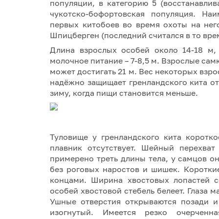
популяции, в категорию 5 (восстанавлив
чукотско-бофортовская популяция. Наи
первых китобоев во время охоты на него
Шпицберген (последний считался в то вре
Длина взрослых особей около 14-18 м,
молочное питание – 7-8,5 м. Взрослые сам
может достигать 21 м. Вес некоторых взр
надёжно защищает гренландского кита от
зиму, когда пищи становится меньше.
Туловище у гренландского кита коротк
плавник отсутствует. Шейный перехват
примерено треть длины тела, у самцов он
без роговых наростов и шишек. Коротки
концами. Ширина хвостовых лопастей с
особей хвостовой стебель белеет. Глаза м
Ушные отверстия открываются позади и
изогнутый. Имеется резко очерченна