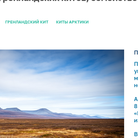
ГРЕНЛАНДСКИЙ КИТ
КИТЫ АРКТИКИ
П
П
у
м
н
А
8
«
и
В