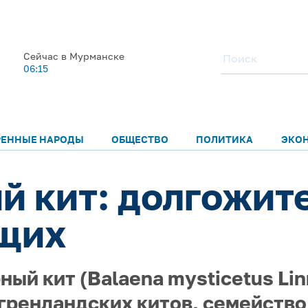
Сейчас в Мурманске
06:15
РЕННЫЕ НАРОДЫ
ОБЩЕСТВО
ПОЛИТИКА
ЭКО
й кит: долгожит
щих
ый кит (Balaena mysticetus Linn
гренландских китов, семейство