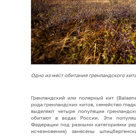
Одно из мест обитания гренландского кит
Гренландский или полярный кит (Balaena
рода гренландских китов, семейство гладк
выделяют четыре популяции гренландск
обитают в водах России. Эти популя
Федерации под разными категориями ред
исчезновения) занесены шпицбергенск