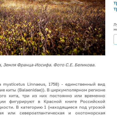
т
т
Л
м
а, Земля Франца-Иосифа. Фото С.Е. Беликова.
 mysticetus Linnaeus, 1758) - единственный вид
ие киты (Balaenidae)). В циркумполярном регионе
ого кита, три из них постоянно или временно
ции фигурируют в Красной книге Российской
кости. В категорию 1 (находящиеся под угрозой
ая или североатлантическая и охотоморская