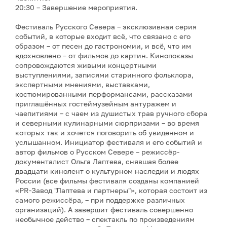
20:30 – Завершение мероприятия.
Фестиваль Русского Севера – эксклюзивная серия
событий, в которые входит всё, что связано с его
образом – от песен до гастрономии, и всё, что им
вдохновлено – от фильмов до картин. Кинопоказы
сопровождаются живыми концертными
выступлениями, записями старинного фольклора,
экспертными мнениями, выставками,
костюмированными перформансами, рассказами
приглашённых гостеймузейным антуражем и
чаепитиями – с чаем из душистых трав ручного сбора
и северными кулинарными сюрпризами – во время
которых так и хочется поговорить об увиденном и
услышанном. Инициатор фестиваля и его событий и
автор фильмов о Русском Севере – режиссёр-
документалист Ольга Лаптева, снявшая более
двадцати кинолент о культурном наследии и людях
России (все фильмы фестиваля созданы компанией
«PR-Завод "Лаптева и партнеры"», которая состоит из
самого режиссёра, – при поддержке различных
организаций). А завершит фестиваль совершенно
необычное действо – спектакль по произведениям