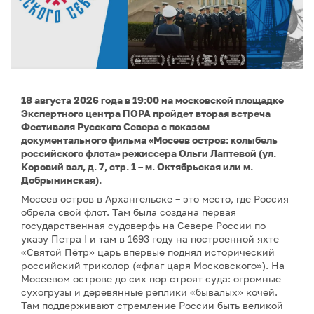
18 августа 2026 года в 19:00 на московской площадке
Экспертного центра ПОРА пройдет вторая встреча
Фестиваля Русского Севера с показом
документального фильма «Мосеев остров: колыбель
российского флота» режиссера Ольги Лаптевой (ул.
Коровий вал, д. 7, стр. 1 – м. Октябрьская или м.
Добрынинская).
Мосеев остров в Архангельске – это место, где Россия
обрела свой флот. Там была создана первая
государственная судоверфь на Севере России по
указу Петра I и там в 1693 году на построенной яхте
«Святой Пётр» царь впервые поднял исторический
российский триколор («флаг царя Московского»). На
Мосеевом острове до сих пор строят суда: огромные
сухогрузы и деревянные реплики «бывалых» кочей.
Там поддерживают стремление России быть великой