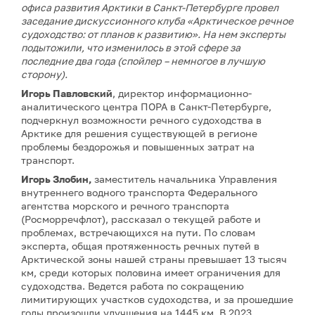
офиса развития Арктики в Санкт-Петербурге провел
заседание дискуссионного клуба «Арктическое речное
судоходство: от планов к развитию». На нем эксперты
подытожили, что изменилось в этой сфере за
последние два года (спойлер –
немногое в лучшую
сторону).
Игорь Павловский
, директор информационно-
аналитического центра ПОРА в Санкт-Петербурге,
подчеркнул возможности речного судоходства в
Арктике для решения существующей в регионе
проблемы бездорожья и повышенных затрат на
транспорт.
Игорь Злобин,
заместитель начальника Управления
внутреннего водного транспорта Федерального
агентства морского и речного транспорта
(Росморречфлот), рассказал о текущей работе и
проблемах, встречающихся на пути. По словам
эксперта, общая протяженность речных путей в
Арктической зоны нашей страны превышает 13 тысяч
км, среди которых половина имеет ограничения для
судоходства. Ведется работа по сокращению
лимитирующих участков судоходства, и за прошедшие
годы произошли улучшения на 1445 км. В 2023