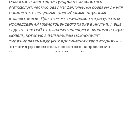
развития и адаптации тундровых экосистем.
Методологическую базу мы фактически создаем с нуля
совместно с ведущими российскими научными
коллективами. При этом мы опираемся на результаты
исследований Плейстоценового парка в Якутии. Наша
задача – разработать климатическую и экономическую
модель, которую в дальнейшем можно будет
тиражировать на других арктических территориях»
, –
отметил руководитель проектного направления
Экспертного центра ПОРА
Сергей Лысенко
.
По его словам, подготовительный этап продолжался
более года. Одной из ключевых задач станет отработка
методики в условиях сложной арктической логистики,
сурового климата и практически полного отсутствия
аналогов подобных проектов.
Проект в Якутии станет вторым климатическим
проектом Экспертного центра ПОРА. Первый уже
действует в Ямало-Ненецком автономном округе, он
прошел основные этапы структурирования и перешел
в фазу практической реализации.