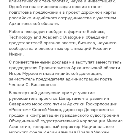
климатических технологиях, науке и инвестициях.
Одной из практических задач сессии станет
подготовка предложений в проект дорожной карты
российско-индийского сотрудничества с участием
Архангельской области.
Работа площадки пройдет в формате Business,
Technology and Academic Dialogue и объединит
представителей органов власти, бизнеса, научного
сообщества и экспертных организаций России и
Индии.
С приветственными докладами выступят заместитель
председателя Правительства Архангельской области
Игорь Мураев и глава индийской делегации,
заместитель председателя администрации порта
Ченнаи С. Вишванатан.
В экспертной дискуссии примут участие
руководитель проектов Департамента развития
Северного морского пути и Арктики Госкорпорации
«Росатом» Сергей Чемко, директор Департамента
продаж и контрактации гражданского судостроения
Объединенной судостроительной корпорации Михаил
Афонютин, генеральный директор Национального
морского фонда Индии адмирал Прадип Чаухан,