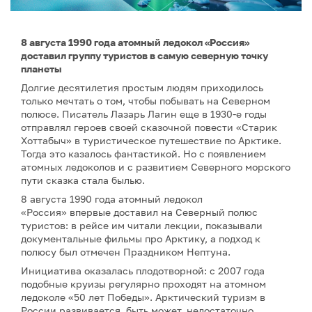
8 августа 1990 года атомный ледокол «Россия»
доставил группу туристов в самую северную точку
планеты
Долгие десятилетия простым людям приходилось
только мечтать о том, чтобы побывать на Северном
полюсе. Писатель Лазарь Лагин еще в 1930-е годы
отправлял героев своей сказочной повести «Старик
Хоттабыч» в туристическое путешествие по Арктике.
Тогда это казалось фантастикой. Но с появлением
атомных ледоколов и с развитием Северного морского
пути сказка стала былью.
8 августа 1990 года атомный ледокол
«Россия» впервые доставил на Северный полюс
туристов: в рейсе им читали лекции, показывали
документальные фильмы про Арктику, а подход к
полюсу был отмечен Праздником Нептуна.
Инициатива оказалась плодотворной: с 2007 года
подобные круизы регулярно проходят на атомном
ледоколе «50 лет Победы». Арктический туризм в
России развивается, быть может, недостаточно