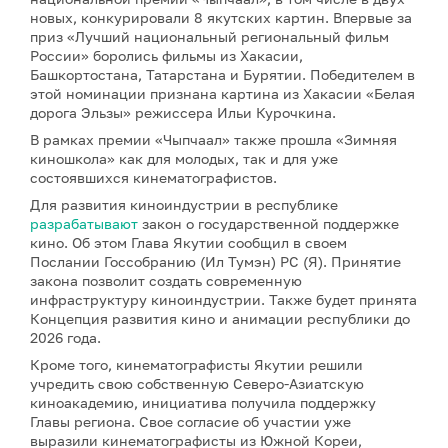
новых, конкурировали 8 якутских картин. Впервые за
приз «Лучший национальный региональный фильм
России» боролись фильмы из Хакасии,
Башкортостана, Татарстана и Бурятии. Победителем в
этой номинации признана картина из Хакасии «Белая
дорога Эльзы» режиссера Ильи Курочкина.
В рамках премии «Чыпчаал» также прошла «Зимняя
киношкола» как для молодых, так и для уже
состоявшихся кинематографистов.
Для развития киноиндустрии в республике
разрабатывают
закон о государственной поддержке
кино. Об этом Глава Якутии сообщил в своем
Послании Госсобранию (Ил Тумэн) РС (Я). Принятие
закона позволит создать современную
инфраструктуру киноиндустрии. Также будет принята
Концепция развития кино и анимации республики до
2026 года.
Кроме того, кинематографисты Якутии решили
учредить свою собственную Северо-Азиатскую
киноакадемию, инициатива получила поддержку
Главы региона. Свое согласие об участии уже
выразили кинематографисты из Южной Кореи,