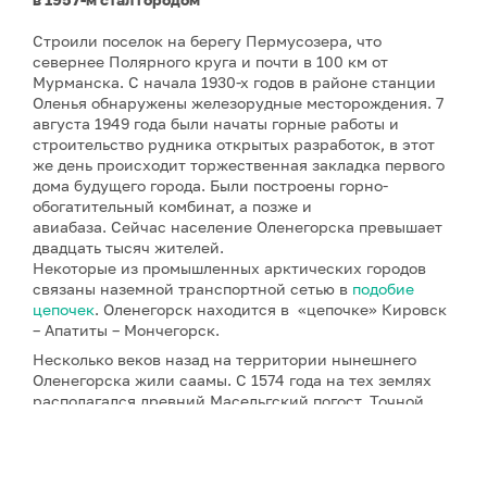
Строили поселок на берегу Пермусозера, что
севернее Полярного круга и почти в 100 км от
Мурманска. С начала 1930-х годов в районе станции
Оленья обнаружены железорудные месторождения. 7
августа 1949 года были начаты горные работы и
строительство рудника открытых разработок, в этот
же день происходит торжественная закладка первого
дома будущего города. Были построены горно-
обогатительный комбинат, а позже и
авиабаза. Сейчас население Оленегорска превышает
двадцать тысяч жителей.
Некоторые из промышленных арктических городов
связаны наземной транспортной сетью в
подобие
цепочек
. Оленегорск находится в «цепочке» Кировск
– Апатиты – Мончегорск.
Несколько веков назад на территории нынешнего
Оленегорска жили саамы. С 1574 года на тех землях
располагался древний Масельгский погост. Точной
информации о нем мало. Описание Масельги, ее
жителей, занятий, окружающей природы есть в
записках отдельных писателей, ученых,
путешественников, прошедших старинным Кольским