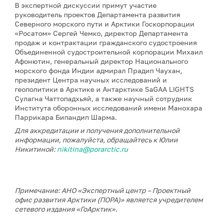
В экспертной дискуссии примут участие
руководитель проектов Департамента развития
Северного морского пути и Арктики Госкорпорации
«Росатом» Сергей Чемко, директор Департамента
продаж и контрактации гражданского судостроения
Объединенной судостроительной корпорации Михаил
Афонютин, генеральный директор Национального
морского фонда Индии адмирал Прадип Чаухан,
президент Центра научных исследований и
геополитики в Арктике и Антарктике SaGAA LIGHTS
Сулагна Чаттопадхьяй, а также научный сотрудник
Института оборонных исследований имени Манохара
Паррикара Бипандип Шарма.
Для аккредитации и получения дополнительной
информации, пожалуйста, обращайтесь к Юлии
Никитиной:
nikitina@porarctic.ru
Примечание: АНО «Экспертный центр – Проектный
офис развития Арктики (ПОРА)» является учредителем
сетевого издания «ГоАрктик».