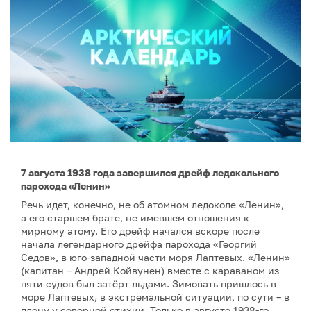
7 августа 1938 года завершился дрейф ледокольного
парохода «Ленин»
Речь идет, конечно, не об атомном ледоколе «Ленин»,
а его старшем брате, не имевшем отношения к
мирному атому. Его дрейф начался вскоре после
начала легендарного дрейфа парохода «Георгий
Седов», в юго-западной части моря Лаптевых. «Ленин»
(капитан – Андрей Койвунен) вместе с караваном из
пяти судов был затёрт льдами. Зимовать пришлось в
море Лаптевых, в экстремальной ситуации, по сути – в
плену у северной стихии. Только в августе 1938-го