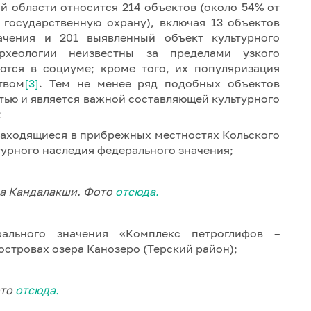
 области относится 214 объектов (около 54% от
 государственную охрану), включая 13 объектов
ачения и 201 выявленный объект культурного
рхеологии неизвестны за пределами узкого
ются в социуме; кроме того, их популяризация
твом
[3]
. Тем не менее ряд подобных объектов
тью и является важной составляющей культурного
:
 находящиеся в прибрежных местностях Кольского
урного наследия федерального значения;
да Кандалакши. Фото
отсюда.
рального значения «Комплекс петроглифов –
а островах озера Канозеро (Терский район);
ото
отсюда.