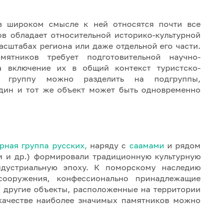
в широком смысле к ней относятся почти все
ов обладает относительной историко-культурной
асштабах региона или даже отдельной его части.
мятников требует подготовительной научно-
а включение их в общий контекст туристско-
ую группу можно разделить на подгруппы,
один и тот же объект может быть одновременно
рная группа русских,
наряду с
саамами
и рядом
и и др.) формировали традиционную культурную
ндустриальную эпоху. К поморскому наследию
сооружения, конфессионально принадлежащие
и другие объекты, расположенные на территории
 качестве наиболее значимых памятников можно