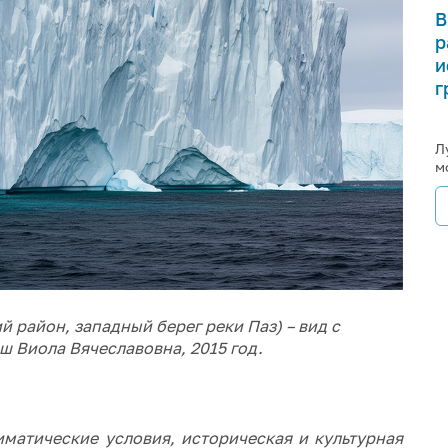
В
р
и
г
Л
м
й район, западный берег реки Паз) – вид с
ш Виола Вячеславовна, 2015 год.
матические условия, историческая и культурная