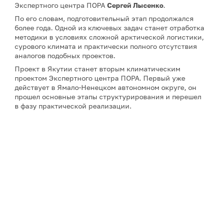
Экспертного центра ПОРА
Сергей Лысенко
.
По его словам, подготовительный этап продолжался
более года. Одной из ключевых задач станет отработка
методики в условиях сложной арктической логистики,
сурового климата и практически полного отсутствия
аналогов подобных проектов.
Проект в Якутии станет вторым климатическим
проектом Экспертного центра ПОРА. Первый уже
действует в Ямало-Ненецком автономном округе, он
прошел основные этапы структурирования и перешел
в фазу практической реализации.
Примечание: АНО «Экспертный центр – Проектный
офис развития Арктики (ПОРА)» является учредителем
сетевого издания «ГоАрктик».