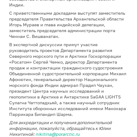
Индии.
С приветственными докладами выступят заместитель
председателя Правительства Архангельской области
Игорь Мураев и глава индийской делегации,
заместитель председателя администрации порта
Ченнаи С. Вишванатан.
В экспертной дискуссии примут участие
руководитель проектов Департамента развития
Северного морского пути и Арктики Госкорпорации
«Росатом» Сергей Чемко, директор Департамента
продаж и контрактации гражданского судостроения
Объединенной судостроительной корпорации Михаил
Афонютин, генеральный директор Национального
морского фонда Индии адмирал Прадип Чаухан,
президент Центра научных исследований и
геополитики в Арктике и Антарктике SaGAA LIGHTS
Сулагна Чаттопадхьяй, а также научный сотрудник
Института оборонных исследований имени Манохара
Паррикара Бипандип Шарма.
Для аккредитации и получения дополнительной
информации, пожалуйста, обращайтесь к Юлии
Никитиной:
nikitina@porarctic.ru