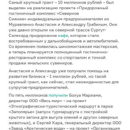
Самый крупный грант – 10 миллионов рублей – был
выделен на реализацию проекта «Придорожный
гостиничный комплекс «Северное
Сияние» индивидуальным предпринимателям из
Муравленко Анастасии и Александру Грабиным. Они
уже давно открыли на северной трассе Сургут-
Салехард придорожное
кафе
, которое стало
востребованным у дальнобойщиков и автолюбителей.
Со временем появилась шиномонтажная мастерская,
а теперь планируется полноценный гостинично-
ресторанный комплекс со спортзалом и точкой
продажи ямальских сувениров.
Анастасия и Александр уже получали помощь на
развитие бизнеса – 1 миллион рублей, но такой
крупный грант, как сейчас, стал неожиданностью для
супругов-предпринимателей.
По пять миллионов
получили
Бохуа Мариами,
директор ООО «Весь мир» – на проект
«Этнографически-туристический маршрут в парке
«Заполярье» (запуск турмаршрута с постройкой
крытого загона для выгула оленей и других северных
животных), и Сергей Кара, генеральный директор ООО
«Завод «Арктическая вода» – на проект «Организация