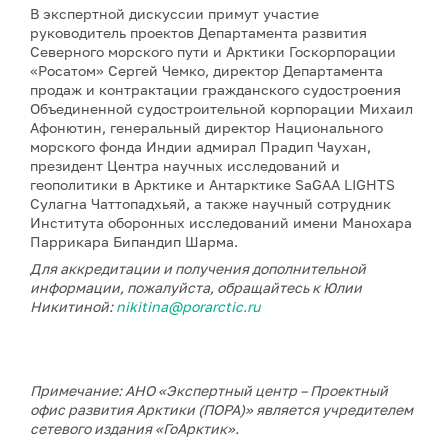
В экспертной дискуссии примут участие
руководитель проектов Департамента развития
Северного морского пути и Арктики Госкорпорации
«Росатом» Сергей Чемко, директор Департамента
продаж и контрактации гражданского судостроения
Объединенной судостроительной корпорации Михаил
Афонютин, генеральный директор Национального
морского фонда Индии адмирал Прадип Чаухан,
президент Центра научных исследований и
геополитики в Арктике и Антарктике SaGAA LIGHTS
Сулагна Чаттопадхьяй, а также научный сотрудник
Института оборонных исследований имени Манохара
Паррикара Бипандип Шарма.
Для аккредитации и получения дополнительной
информации, пожалуйста, обращайтесь к Юлии
Никитиной:
nikitina@porarctic.ru
Примечание: АНО «Экспертный центр – Проектный
офис развития Арктики (ПОРА)» является учредителем
сетевого издания «ГоАрктик».