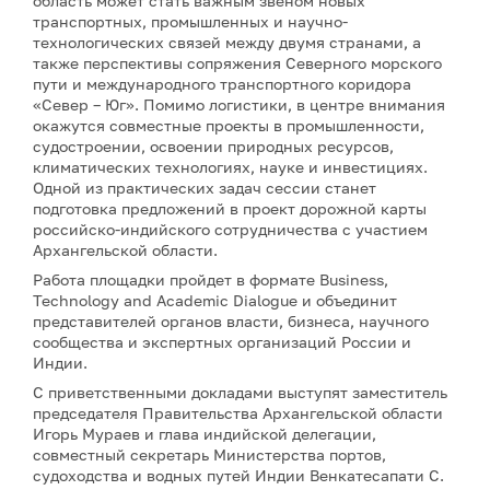
область может стать важным звеном новых
транспортных, промышленных и научно-
технологических связей между двумя странами, а
также перспективы сопряжения Северного морского
пути и международного транспортного коридора
«Север – Юг». Помимо логистики, в центре внимания
окажутся совместные проекты в промышленности,
судостроении, освоении природных ресурсов,
климатических технологиях, науке и инвестициях.
Одной из практических задач сессии станет
подготовка предложений в проект дорожной карты
российско-индийского сотрудничества с участием
Архангельской области.
Работа площадки пройдет в формате Business,
Technology and Academic Dialogue и объединит
представителей органов власти, бизнеса, научного
сообщества и экспертных организаций России и
Индии.
С приветственными докладами выступят заместитель
председателя Правительства Архангельской области
Игорь Мураев и глава индийской делегации,
совместный секретарь Министерства портов,
судоходства и водных путей Индии Венкатесапати С.