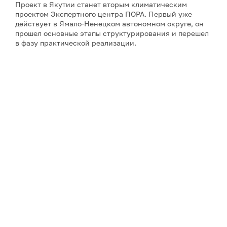
Проект в Якутии станет вторым климатическим
проектом Экспертного центра ПОРА. Первый уже
действует в Ямало-Ненецком автономном округе, он
прошел основные этапы структурирования и перешел
в фазу практической реализации.
Примечание: АНО «Экспертный центр – Проектный
офис развития Арктики (ПОРА)» является учредителем
сетевого издания «ГоАрктик».