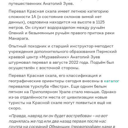
путешественник Анатолий Зуев.
Перевал Красная скала имеет летнюю категорию
сложности 1А (о состояние склонов зимой нет
данных), седловина находится на высоте в 1125
метров. Он служит водоразделом между ручьём
Олений и безымянным ручьём правого притока реки
Манарага.
Опытный походник и старший инструктор-методист
учреждения дополнительного образования Пермский
краевой центр «Муравейник» Анатолий Зуев
штурмовал перевал в августе 2022 года. Подъём был
осуществлён с восточной стороны.
Перевал Красная скала, его классификация и
географические ориентиры сегодня внесены в
каталог
перевалов турклуба «Вестра». Еще одним белым
пятном на Приполярном Урале стало меньше. Однако
из-за отдалённости места от цивилизации новые
туристы на Красной скале могут появиться ещё не
скоро.
«Правда, навряд ли он будет востребован – но вот
поднялась же год или два назад первая после нас
группа на соседний Обманщик (первопройден нами в