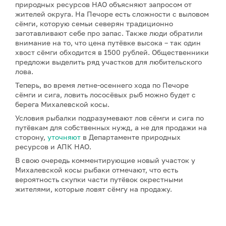
природных ресурсов НАО объясняют запросом от
жителей округа. На Печоре есть сложности с выловом
сёмги, которую семьи северян традиционно
заготавливают себе про запас. Также люди обратили
внимание на то, что цена путёвке высока – так один
хвост сёмги обходится в 1500 рублей. Общественники
предложи выделить ряд участков для любительского
лова.
Теперь, во время летне-осеннего хода по Печоре
сёмги и сига, ловить лососёвых рыб можно будет с
берега Михалевской косы.
Условия рыбалки подразумевают лов сёмги и сига по
путёвкам для собственных нужд, а не для продажи на
сторону,
уточняют
в Департаменте природных
ресурсов и АПК НАО.
В свою очередь комментирующие новый участок у
Михалевской косы рыбаки отмечают, что есть
вероятность скупки части путёвок окрестными
жителями, которые ловят сёмгу на продажу.