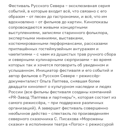
Фестиваль Русского Севера – эксклюзивная серия
событий, в которые входит всё, что связано с его
образом – от песен до гастрономии, и всё, что им
вдохновлено – от фильмов до картин. Кинопоказы
сопровождаются живыми концертными
выступлениями, записями старинного фольклора,
экспертными мнениями, выставками,
костюмированными перформансами, рассказами
приглашённых гостеймузейным антуражем и
чаепитиями – с чаем из душистых трав ручного сбора
и северными кулинарными сюрпризами – во время
которых так и хочется поговорить об увиденном и
услышанном. Инициатор фестиваля и его событий и
автор фильмов о Русском Севере – режиссёр-
документалист Ольга Лаптева, снявшая более
двадцати кинолент о культурном наследии и людях
России (все фильмы фестиваля созданы компанией
«PR-Завод "Лаптева и партнеры"», которая состоит из
самого режиссёра, – при поддержке различных
организаций). А завершит фестиваль совершенно
необычное действо – спектакль по произведениям
северного сказочника С. Писахова «Морожены
сказки» в исполнении театра «Логос» с режиссурой