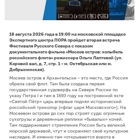
18 августа 2026 года в 19:00 на московской площадке
Экспертного центра ПОРА пройдет вторая встреча
Фестиваля Русского Севера с показом
документального фильма «Мосеев остров: колыбель
российского флота» режиссера Ольги Лаптевой (ул.
Коровий вал, д. 7, стр. 1 – м. Октябрьская или м.
Добрынинская).
Мосеев остров в Архангельске – это место, где Россия
обрела свой флот. Там была создана первая
государственная судоверфь на Севере России по
указу Петра I и там в 1693 году на построенной яхте
«Святой Пётр» царь впервые поднял исторический
российский триколор («флаг царя Московского»). На
Мосеевом острове до сих пор строят суда: огромные
сухогрузы и деревянные реплики «бывалых» кочей.
Там поддерживают стремление России быть великой
морской державой, чтут и сохраняют своё культурное
наследие. И именно там «открываются ворота в