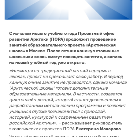
С началом нового учебного года Проектный офис
развития Арктики (ПОРА) продолжит проведение
занятий образовательного проекта «Арктическая
школа» в Москве. После летних каникул столичные
школьники вновь смогут посещать занятия, а запись
на новый учебный год уже открыта.
«Несмотря на традиционный летний перерыв в
школах, проект не прекращает свою работу. В период
каникул очные занятия не проводятся, однако команда
"Арктической школы" готовит дополнительные
образовательные материалы. В частности, создается
цикл онлайн-лекций, который станет дополнением к
разработанным методическим программам и позволит
учащимся глубже познакомиться с природой,
историей, культурой и современным развитием
российской Арктики»
, – рассказывает руководитель
экологических проектов ПОРА
Екатерина Макарова
.
Уроки «Арктической школы» в новом учебном году