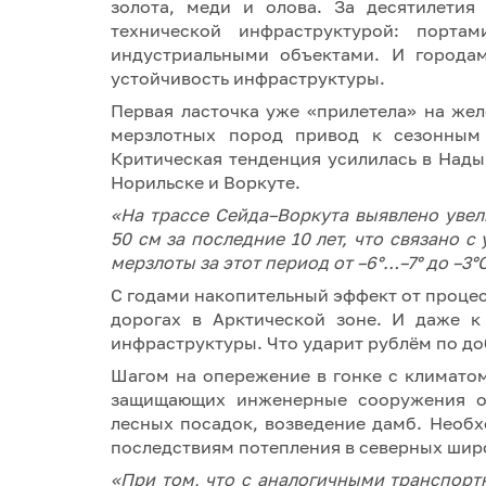
золота, меди и олова. За десятилетия
технической инфраструктурой: порта
индустриальными объектами. И городам
устойчивость инфраструктуры.
Первая ласточка уже «прилетела» на же
мерзлотных пород привод к сезонным
Критическая тенденция усилилась в Над
Норильске и Воркуте.
«На трассе Сейда–Воркута выявлено увел
50 см за последние 10 лет, что связано 
мерзлоты за этот период от –6°…–7° до –3°
С годами накопительный эффект от проце
дорогах в Арктической зоне. И даже к
инфраструктуры. Что ударит рублём по д
Шагом на опережение в гонке с климато
защищающих инженерные сооружения от
лесных посадок, возведение дамб. Необ
последствиям потепления в северных шир
«При том, что с аналогичными транспор