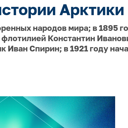
истории Арктики 
енных народов мира; в 1895 г
флотилией Константин Иванови
к Иван Спирин; в 1921 году нач