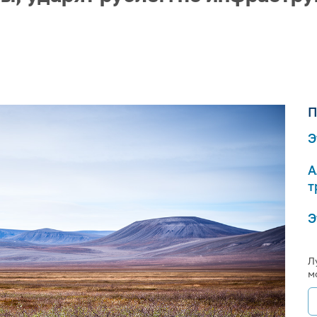
П
Э
А
т
Э
Л
м