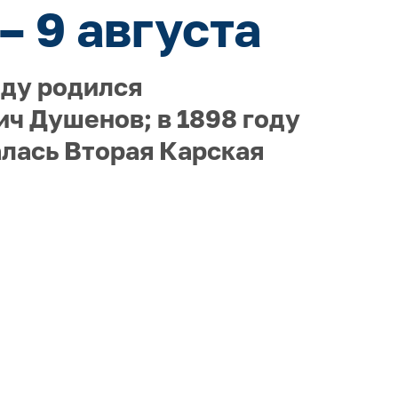
– 9 августа
оду родился
ч Душенов; в 1898 году
алась Вторая Карская