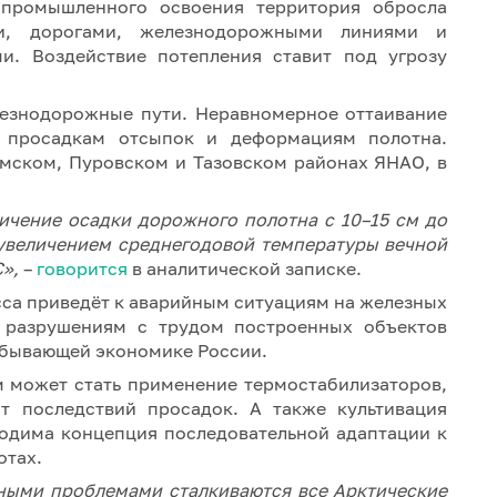
 промышленного освоения территория обросла
ми, дорогами, железнодорожными линиями и
и. Воздействие потепления ставит под угрозу
лезнодорожные пути. Неравномерное оттаивание
 просадкам отсыпок и деформациям полотна.
ымском, Пуровском и Тазовском районах ЯНАО, в
ичение осадки дорожного полотна с 10–15 см до
с увеличением среднегодовой температуры вечной
C»,
–
говорится
в аналитической записке.
сса приведёт к аварийным ситуациям на железных
 разрушениям с трудом построенных объектов
обывающей экономике России.
м может стать применение термостабилизаторов,
 последствий просадок. А также культивация
ходима концепция последовательной адаптации к
отах.
тными проблемами сталкиваются все Арктические