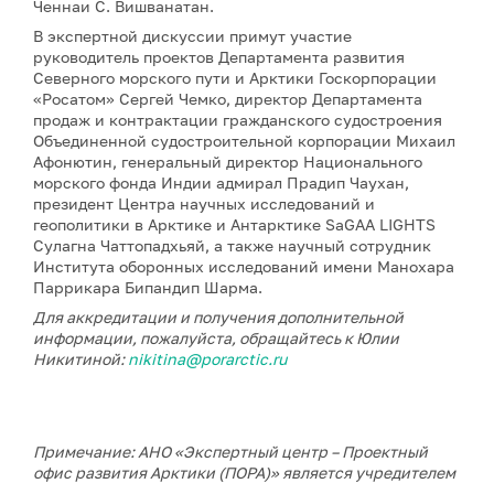
Ченнаи С. Вишванатан.
В экспертной дискуссии примут участие
руководитель проектов Департамента развития
Северного морского пути и Арктики Госкорпорации
«Росатом» Сергей Чемко, директор Департамента
продаж и контрактации гражданского судостроения
Объединенной судостроительной корпорации Михаил
Афонютин, генеральный директор Национального
морского фонда Индии адмирал Прадип Чаухан,
президент Центра научных исследований и
геополитики в Арктике и Антарктике SaGAA LIGHTS
Сулагна Чаттопадхьяй, а также научный сотрудник
Института оборонных исследований имени Манохара
Паррикара Бипандип Шарма.
Для аккредитации и получения дополнительной
информации, пожалуйста, обращайтесь к Юлии
Никитиной:
nikitina@porarctic.ru
Примечание: АНО «Экспертный центр – Проектный
офис развития Арктики (ПОРА)» является учредителем
сетевого издания «ГоАрктик».