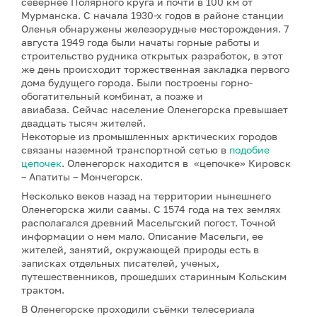
севернее Полярного круга и почти в 100 км от
Мурманска. С начала 1930-х годов в районе станции
Оленья обнаружены железорудные месторождения. 7
августа 1949 года были начаты горные работы и
строительство рудника открытых разработок, в этот
же день происходит торжественная закладка первого
дома будущего города. Были построены горно-
обогатительный комбинат, а позже и
авиабаза. Сейчас население Оленегорска превышает
двадцать тысяч жителей.
Некоторые из промышленных арктических городов
связаны наземной транспортной сетью в
подобие
цепочек
. Оленегорск находится в «цепочке» Кировск
– Апатиты – Мончегорск.
Несколько веков назад на территории нынешнего
Оленегорска жили саамы. С 1574 года на тех землях
располагался древний Масельгский погост. Точной
информации о нем мало. Описание Масельги, ее
жителей, занятий, окружающей природы есть в
записках отдельных писателей, ученых,
путешественников, прошедших старинным Кольским
трактом.
В Оленегорске проходили съёмки телесериала