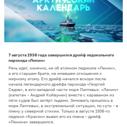
7 августа 1938 года завершился дрейф ледокольного
парохода «Ленин»
Речь идет, конечно, не об атомном ледоколе «Ленин»,
а его старшем брате, не имевшем отношения к
мирному атому. Его дрейф начался вскоре после
начала легендарного дрейфа парохода «Георгий
Седов», в юго-западной части моря Лаптевых. «Ленин»
(капитан – Андрей Койвунен) вместе с караваном из
пяти судов был затёрт льдами. Зимовать пришлось в
море Лаптевых, в экстремальной ситуации, по сути – в
плену у северной стихии. Только в августе 1938-го
ледокол «Красин» вывел его из плена – дрейф
«Ленина» завершился.