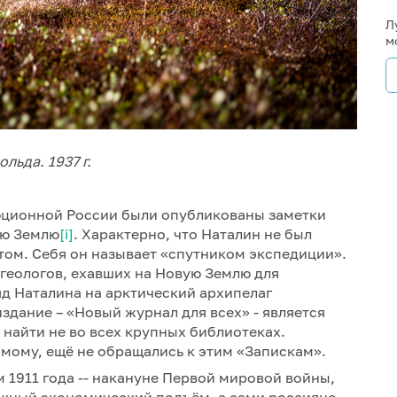
Л
м
льда. 1937 г.
люционной России были опубликованы заметки
ую Землю
[i]
. Характерно, что Наталин не был
том. Себя он называет «спутником экспедиции».
геологов, ехавших на Новую Землю для
д Наталина на арктический архипелаг
издание – «Новый журнал для всех» - является
найти не во всех крупных библиотеках.
мому, ещё не обращались к этим «Запискам».
 1911 года -- накануне Первой мировой войны,
щный экономический подъём, а сами россияне