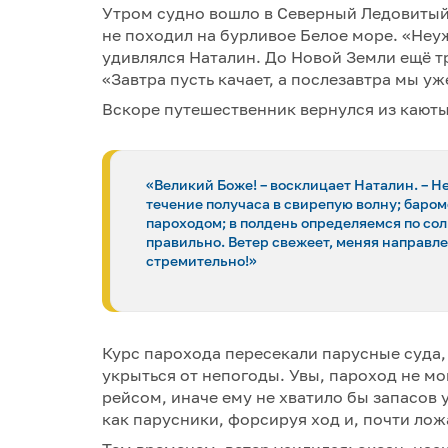
Утром судно вошло в Северный Ледовитый
не походил на бурливое Белое море. «Неуж
удивлялся Наталин. До Новой Земли ещё т
«Завтра пусть качает, а послезавтра мы уж
Вскоре путешественник вернулся из кают
«Великий Боже! – восклицает Наталин. – Не
течение получаса в свирепую волну; баром
пароходом; в полдень определяемся по солн
правильно. Ветер свежеет, меняя направлен
стремительно!»
Курс парохода пересекали парусные суда,
укрыться от непогоды. Увы, пароход не м
рейсом, иначе ему не хватило бы запасов у
как парусники, форсируя ход и, почти лож