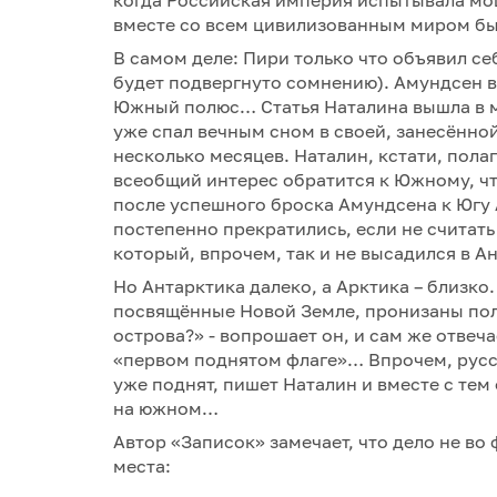
вместе со всем цивилизованным миром бы
В самом деле: Пири только что объявил се
будет подвергнуто сомнению). Амундсен в 
Южный полюс… Статья Наталина вышла в ма
уже спал вечным сном в своей, занесённой 
несколько месяцев. Наталин, кстати, пола
всеобщий интерес обратится к Южному, чт
после успешного броска Амундсена к Югу 
постепенно прекратились, если не считать
который, впрочем, так и не высадился в А
Но Антарктика далеко, а Арктика – близко
посвящённые Новой Земле, пронизаны пол
острова?» - вопрошает он, и сам же отвеч
«первом поднятом флаге»… Впрочем, русс
уже поднят, пишет Наталин и вместе с тем
на южном…
Автор «Записок» замечает, что дело не во 
места: