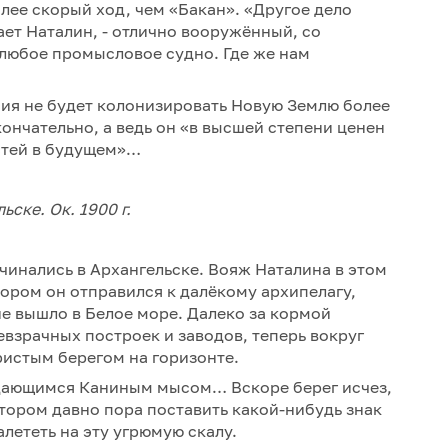
лее скорый ход, чем «Бакан». «Другое дело
ет Наталин, - отлично вооружённый, со
любое промысловое судно. Где же нам
ссия не будет колонизировать Новую Землю более
ончательно, а ведь он «в высшей степени ценен
стей в будущем»…
ске. Ок. 1900 г.
чинались в Архангельске. Вояж Наталина в этом
тором он отправился к далёкому архипелагу,
не вышло в Белое море. Далеко за кормой
евзрачных построек и заводов, теперь вокруг
ристым берегом на горизонте.
ыдающимся Каниным мысом… Вскоре берег исчез,
отором давно пора поставить какой-нибудь знак
алететь на эту угрюмую скалу.