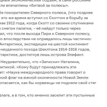
ли впечатлены «битвой за полюсы».
бя покорителем Северного полюса, (что позднее
это же время вступил со Скоттом в борьбу за
е 1912 года, когда Скотт со своими спутниками
снегом палатке, – её найдут только через
гал, что после выхода Пири к Северном полюсу,
о впоследствии не оправдалось лишь частично:
Антарктики, экспедиции на шестой континент
 неудачного похода Шеклтона 1914-1916 годов,
нтарктике, достигнув лишь острова Элефант.
. Неудивительно, что «Записки» Наталина,
итикой. «Кому будут принадлежать эти
ает: «Наука международного права говорит о
кий флаг на южной оконечности Новой Земли
 опасается, как бы норвежцы не подняли свой стяг
флаге, а в том, кто именно заселит эти пустынные