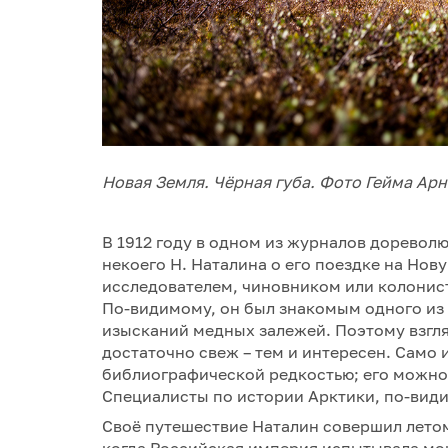
Новая Земля. Чёрная губа. Фото Гейма Арно
В 1912 году в одном из журналов дорево
некоего Н. Наталина о его поездке на Нов
исследователем, чиновником или колонис
По-видимому, он был знакомым одного из 
изысканий медных залежей. Поэтому взгля
достаточно свеж – тем и интересен. Само 
библиографической редкостью; его можно 
Специалисты по истории Арктики, по-види
Своё путешествие Наталин совершил летом
когда Российская империя испытывала мо