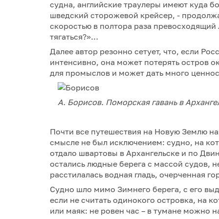
судна, английские траулеры имеют куда бо
шведский сторожевой крейсер, - продолжа
скоростью в полтора раза превосходящий 
тягаться?»…
Далее автор резонно сетует, что, если Ро
интенсивно, она может потерять остров ок
для промыслов и может дать много ценно
А. Борисов. Поморская гавань в Архангель
Почти все путешествия на Новую Землю на
смысле не был исключением: судно, на ко
отдало швартовы в Архангельске и по Дви
остались людные берега с массой судов, н
расстилалась водная гладь, очерченная го
Судно шло мимо Зимнего берега, с его в
если не считать одинокого островка, на к
или маяк: не ровен час – в тумане можно н