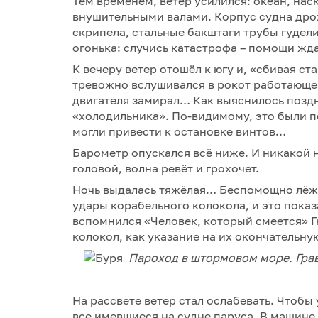
Тем временем, ветер усилился: океан, наск
внушительными валами. Корпус судна дро
скрипела, стальные бакштаги трубы гудели
огонька: случись катастрофа – помощи жда
К вечеру ветер отошёл к югу и, «сбивая ст
тревожно вслушивался в рокот работающе
двигателя замирал… Как выяснилось поздн
«холодильника». По-видимому, это были п
могли привести к остановке винтов…
Барометр опускался всё ниже. И никакой 
головой, волна ревёт и грохочет.
Ночь выдалась тяжёлая… Беспомощно лёжа
удары корабельного колокола, и это пока
вспомнился «Человек, который смеется» Гю
колокол, как указание на их окончательну
Пароход в штормовом море. Грав
На рассвете ветер стал ослабевать. Чтобы
все имевшиеся на судне паруса. В машине 