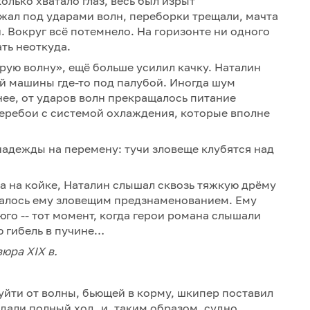
олько хватало глаз, весь был изрыт
жал под ударами волн, переборки трещали, мачта
. Вокруг всё потемнело. На горизонте ни одного
ть неоткуда.
арую волну», ещё больше усилил качку. Наталин
й машины где-то под палубой. Иногда шум
ее, от ударов волн прекращалось питание
еребои с системой охлаждения, которые вполне
надежды на перемену: тучи зловеще клубятся над
 на койке, Наталин слышал сквозь тяжкую дрёму
залось ему зловещим предзнаменованием. Ему
го -- тот момент, когда герои романа слышали
ю гибель в пучине…
юра XIX в.
 уйти от волны, бьющей в корму, шкипер поставил
дали полный ход, и, таким образом, судно