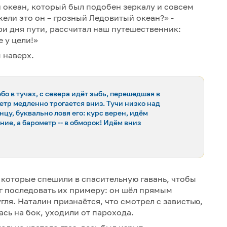
 океан, который был подобен зеркалу и совсем
ели это он – грозный Ледовитый океан?» -
ри дня пути, рассчитал наш путешественник:
е у цели!»
ы наверх.
бо в тучах, с севера идёт зыбь, перешедшая в
етр медленно трогается вниз. Тучи низко над
цу, буквально ловя его: курс верен, идём
ие, а барометр -- в обморок! Идём вниз
 которые спешили в спасительную гавань, чтобы
ог последовать их примеру: он шёл прямым
гля. Наталин признаётся, что смотрел с завистью,
ась на бок, уходили от парохода.