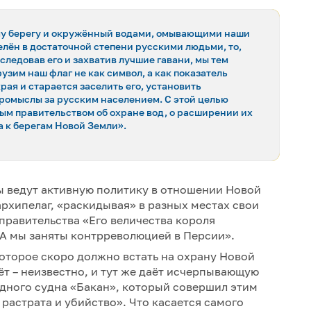
ому берегу и окружённый водами, омывающими наши
селён в достаточной степени русскими людьми, то,
следовав его и захватив лучшие гавани, мы тем
узим наш флаг не как символ, а как показатель
ая и старается заселить его, установить
промыслы за русским населением. С этой целью
ым правительством об охране вод, о расширении их
а к берегам Новой Земли».
цы ведут активную политику в отношении Новой
архипелаг, «раскидывая» в разных местах свои
правительства «Его величества короля
? А мы заняты контрреволюцией в Персии».
оторое скоро должно встать на охрану Новой
дёт – неизвестно, и тут же даёт исчерпывающую
дного судна «Бакан», который совершил этим
 растрата и убийство». Что касается самого