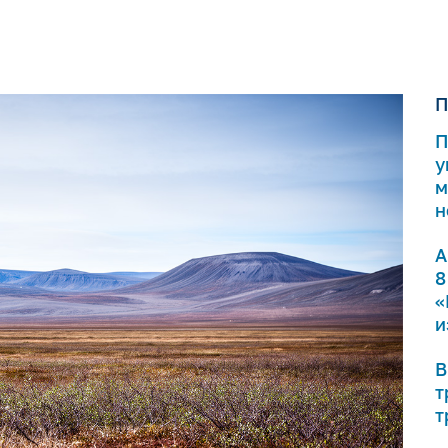
П
П
у
м
н
А
8
«
и
В
т
т