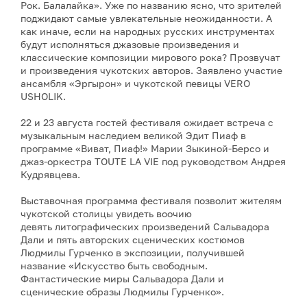
Рок. Балалайка». Уже по названию ясно, что зрителей
поджидают самые увлекательные неожиданности. А
как иначе, если на народных русских инструментах
будут исполняться джазовые произведения и
классические композиции мирового рока? Прозвучат
и произведения чукотских авторов. Заявлено участие
ансамбля «Эргырон» и чукотской певицы VERO
USHOLIK.
22 и 23 августа гостей фестиваля ожидает встреча с
музыкальным наследием великой Эдит Пиаф в
программе «Виват, Пиаф!» Марии Зыкиной-Берсо и
джаз-оркестра TOUTE LA VIE под руководством Андрея
Кудрявцева.
Выставочная программа фестиваля позволит жителям
чукотской столицы увидеть воочию
девять литографических произведений Сальвадора
Дали и пять авторских сценических костюмов
Людмилы Гурченко в экспозиции, получившей
название «Искусство быть свободным.
Фантастические миры Сальвадора Дали и
сценические образы Людмилы Гурченко».