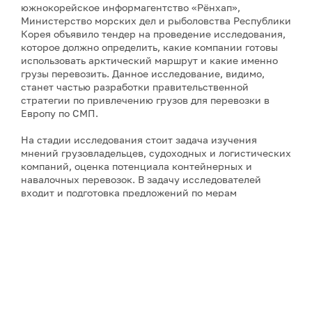
южнокорейское информагентство «Рёнхап»,
Министерство морских дел и рыболовства Республики
Корея объявило тендер на проведение исследования,
которое должно определить, какие компании готовы
использовать арктический маршрут и какие именно
грузы перевозить. Данное исследование, видимо,
станет частью разработки правительственной
стратегии по привлечению грузов для перевозки в
Европу по СМП.
На стадии исследования стоит задача изучения
мнений грузовладельцев, судоходных и логистических
компаний, оценка потенциала контейнерных и
навалочных перевозок. В задачу исследователей
входит и подготовка предложений по мерам
господдержки для стимулирования интереса к
использованию российского арктического маршрута.
В планах южнокорейского правительства – открытие
регулярной линии в Европу через СМП к 2030 году, а
примерно к 2035 году, после ряда испытательных
рейсов, – даже задействовать более крупные
контейнеровозы, что должно повысить экономическую
эффективность подобных морских перевозок.