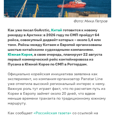
Фото: Мика Петров
Как уже писал GoArctic,
Китай
готовится к новому
рекорду в Арктике: в 2026 году по СМП пройдут 64
рейса, совокупный дедвейт которых – около 1,4 млн
тонн. Рейсы между Китаем и Европой организованы
шестью китайскими судоходными компаниями.
Южная Корея
, в свою очередь, планирует 22 августа
первый коммерческий рейс контейнеровоза из
Пусана в Южной Корее по СМП в Роттердам.
Официально корейская инициатива заявлена как
эксперимент, но компания-организатор Panstar Line
уже отметила высокий региональный интерес к нему.
Важную роль тут играет факт, что по расчетам путь из
Кореи в Европу займет около 20 дней, что вдвое
меньше времени транзита по традиционному южному
маршруту.
Как сообщает
«Российская газета»
со ссылкой на