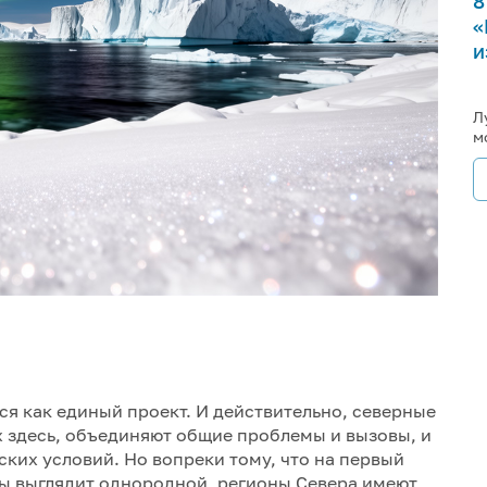
8
«
и
Л
м
я как единый проект. И действительно, северные
 здесь, объединяют общие проблемы и вызовы, и
ских условий. Но вопреки тому, что на первый
ны выглядит однородной, регионы Севера имеют