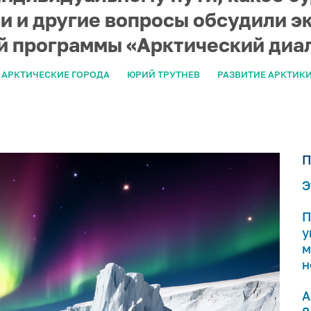
ти и другие вопросы обсудили э
 программы «Арктический диало
АРКТИЧЕСКИЕ ГОРОДА
ЮРИЙ ТРУТНЕВ
РАЗВИТИЕ АРКТИК
П
Э
П
у
м
н
А