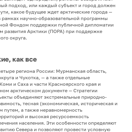
ный подход, или каждый субъект и город должен
ути, какое будущее ждет арктические города —
 в рамках научно-образовательной программы
анной Фондом поддержки публичной дипломатии
ом развития Арктики (ПОРА) при поддержке
ого округа.
кие, как все
четыре региона России: Мурманская область,
руга и Чукотка, — а также отдельные
Коми и Саха и части Красноярского края и
авном арктическом документе — Стратегии
убъекты объединяют экстремальные природно-
звимость, тесная (экономическая, историческая и
м путем, а также неравномерность
ерриторий и высокая ресурсоемкость
печения населения. Эти особенности определяют
витию Севера и позволяют провести условную