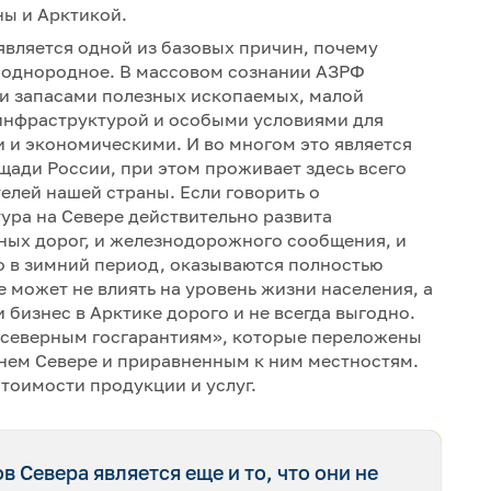
ны и Арктикой.
вляется одной из базовых причин, почему
 однородное. В массовом сознании АЗРФ
ми запасами полезных ископаемых, малой
 инфраструктурой и особыми условиями для
и и экономическими. И во многом это является
щади России, при этом проживает здесь всего
елей нашей страны. Если говорить о
ура на Севере действительно развита
ьных дорог, и железнодорожного сообщения, и
о в зимний период, оказываются полностью
е может не влиять на уровень жизни населения, а
 бизнес в Арктике дорого и не всегда выгодно.
«северным госгарантиям», которые переложены
нем Севере и приравненным к ним местностям.
стоимости продукции и услуг.
 Севера является еще и то, что они не