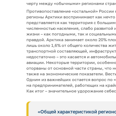
черту между «обычными» регионами стра
Противопоставление «остальной» России я
регионы Арктики воспринимают как нечто
представляется как территория с больши
численностью населения, слабо развитой
жизни – как погодными, так и социальным
правдой. Арктика занимает около 20% пло
лишь около 1,6% от общего количества жит
транспортной составляющей, инфраструкт
недостаточно – это касается и автомобил
авиации. Некоторые территории, особенн
оторваны от основной части страны, что н
также на экономические показатели. Вести
Одним из важнейших остается вопрос по 
на предпринимателей, работющих на край
Как итог – значительное удорожание себе
«Общей характеристикой регионов