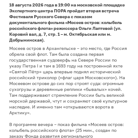
18 августа 2026 года в 19:00 на московской площадке
Экспертного центра ПОРА пройдет вторая встреча
Фестиваля Русского Севера с показом
документального фильма «Мосеев остров: колыбель
российского флота» режиссера Ольги Лаптевой (ул.
Коровий вал, д. 7, стр. 1 – м. Октябрьская или м.
Добрынинская).
Мосеев остров в Архангельске – это место, где Россия
обрела свой флот. Там была создана первая
государственная судоверфь на Севере России по
указу Петра I и там в 1693 году на построенной яхте
«Святой Пётр» царь впервые поднял исторический
российский триколор («флаг царя Московского»). На
Мосеевом острове до сих пор строят суда: огромные
сухогрузы и деревянные реплики «бывалых» кочей.
Там поддерживают стремление России быть великой
морской державой, чтут и сохраняют своё культурное
наследие. И именно там «открываются ворота в
Арктику».
В программе вечера – показ фильма «Мосеев остров:
колыбель российского флота» (25 мин., создан по
заказу Фонда развития регионального