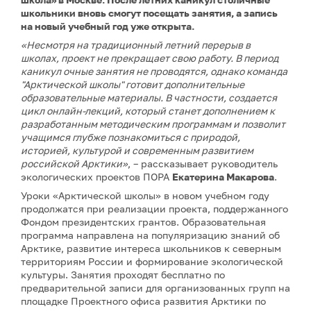
школьники вновь смогут посещать занятия, а запись
на новый учебный год уже открыта.
«Несмотря на традиционный летний перерыв в
школах, проект не прекращает свою работу. В период
каникул очные занятия не проводятся, однако команда
"Арктической школы" готовит дополнительные
образовательные материалы. В частности, создается
цикл онлайн-лекций, который станет дополнением к
разработанным методическим программам и позволит
учащимся глубже познакомиться с природой,
историей, культурой и современным развитием
российской Арктики»
, – рассказывает руководитель
экологических проектов ПОРА
Екатерина Макарова
.
Уроки «Арктической школы» в новом учебном году
продолжатся при реализации проекта, поддержанного
Фондом президентских грантов. Образовательная
программа направлена на популяризацию знаний об
Арктике, развитие интереса школьников к северным
территориям России и формирование экологической
культуры. Занятия проходят бесплатно по
предварительной записи для организованных групп на
площадке Проектного офиса развития Арктики по