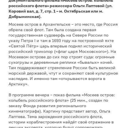
документального фильма «Мосеев остров: колыбель
российского флота» режиссера Ольги Лаптевой (ул.
Коровий вал, д. 7, стр. 1 – м. Октябрьская или м.
Добрынинская).
Мосеев остров в Архангельске – это место, где Россия
обрела свой флот. Там была создана первая
государственная судоверфь на Севере России по
указу Петра I и там в 1693 году на построенной яхте
«Святой Пётр» царь впервые поднял исторический
российский триколор («флаг царя Московского»). На
Мосеевом острове до сих пор строят суда: огромные
сухогрузы и деревянные реплики «бывалых» кочей.
Там поддерживают стремление России быть великой
морской державой, чтут и сохраняют своё культурное
наследие. И именно там «открываются ворота в
Арктику».
В программе вечера – показ фильма «Мосеев остров:
колыбель российского флота» (25 мин., создан по
заказу Фонда развития регионального
кинематографа). Картину представит автор, Ольга
Лаптева. Тема зарождения российского флота,
истории кораблестроения найдёт своё отражение в
лекции эксперта, которую будут сопровождать