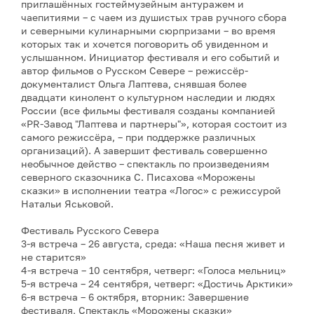
приглашённых гостеймузейным антуражем и
чаепитиями – с чаем из душистых трав ручного сбора
и северными кулинарными сюрпризами – во время
которых так и хочется поговорить об увиденном и
услышанном. Инициатор фестиваля и его событий и
автор фильмов о Русском Севере – режиссёр-
документалист Ольга Лаптева, снявшая более
двадцати кинолент о культурном наследии и людях
России (все фильмы фестиваля созданы компанией
«PR-Завод "Лаптева и партнеры"», которая состоит из
самого режиссёра, – при поддержке различных
организаций). А завершит фестиваль совершенно
необычное действо – спектакль по произведениям
северного сказочника С. Писахова «Морожены
сказки» в исполнении театра «Логос» с режиссурой
Натальи Яськовой.
Фестиваль Русского Севера
3-я встреча – 26 августа, среда: «Наша песня живет и
не старится»
4-я встреча – 10 сентября, четверг: «Голоса мельниц»
5-я встреча – 24 сентября, четверг: «Достичь Арктики»
6-я встреча – 6 октября, вторник: Завершение
фестиваля, Спектакль «Морожены сказки»