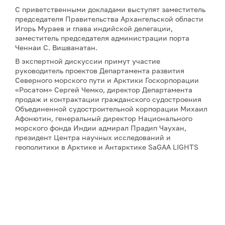
С приветственными докладами выступят заместитель
председателя Правительства Архангельской области
Игорь Мураев и глава индийской делегации,
заместитель председателя администрации порта
Ченнаи С. Вишванатан.
В экспертной дискуссии примут участие
руководитель проектов Департамента развития
Северного морского пути и Арктики Госкорпорации
«Росатом» Сергей Чемко, директор Департамента
продаж и контрактации гражданского судостроения
Объединенной судостроительной корпорации Михаил
Афонютин, генеральный директор Национального
морского фонда Индии адмирал Прадип Чаухан,
президент Центра научных исследований и
геополитики в Арктике и Антарктике SaGAA LIGHTS
Сулагна Чаттопадхьяй, а также научный сотрудник
Института оборонных исследований имени Манохара
Паррикара Бипандип Шарма.
Для аккредитации и получения дополнительной
информации, пожалуйста, обращайтесь к Юлии
Никитиной:
nikitina@porarctic.ru