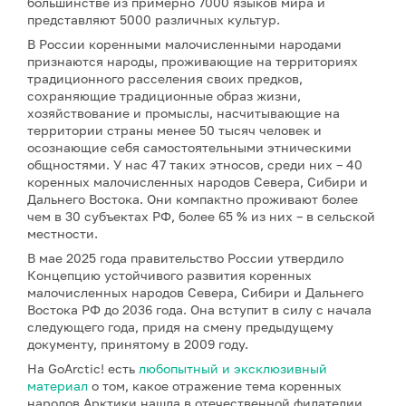
большинстве из примерно 7000 языков мира и
представляют 5000 различных культур.
В России коренными малочисленными народами
признаются народы, проживающие на территориях
традиционного расселения своих предков,
сохраняющие традиционные образ жизни,
хозяйствование и промыслы, насчитывающие на
территории страны менее 50 тысяч человек и
осознающие себя самостоятельными этническими
общностями. У нас 47 таких этносов, среди них – 40
коренных малочисленных народов Севера, Сибири и
Дальнего Востока. Они компактно проживают более
чем в 30 субъектах РФ, более 65 % из них – в сельской
местности.
В мае 2025 года правительство России утвердило
Концепцию устойчивого развития коренных
малочисленных народов Севера, Сибири и Дальнего
Востока РФ до 2036 года. Она вступит в силу с начала
следующего года, придя на смену предыдущему
документу, принятому в 2009 году.
На GoArctic! есть
любопытный и эксклюзивный
материал
о том, какое отражение тема коренных
народов Арктики нашла в отечественной филателии.