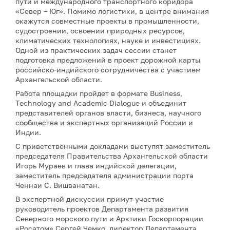
пути и международного транспортного коридора
«Север – Юг». Помимо логистики, в центре внимания
окажутся совместные проекты в промышленности,
судостроении, освоении природных ресурсов,
климатических технологиях, науке и инвестициях.
Одной из практических задач сессии станет
подготовка предложений в проект дорожной карты
российско-индийского сотрудничества с участием
Архангельской области.
Работа площадки пройдет в формате Business,
Technology and Academic Dialogue и объединит
представителей органов власти, бизнеса, научного
сообщества и экспертных организаций России и
Индии.
С приветственными докладами выступят заместитель
председателя Правительства Архангельской области
Игорь Мураев и глава индийской делегации,
заместитель председателя администрации порта
Ченнаи С. Вишванатан.
В экспертной дискуссии примут участие
руководитель проектов Департамента развития
Северного морского пути и Арктики Госкорпорации
«Росатом» Сергей Чемко, директор Департамента