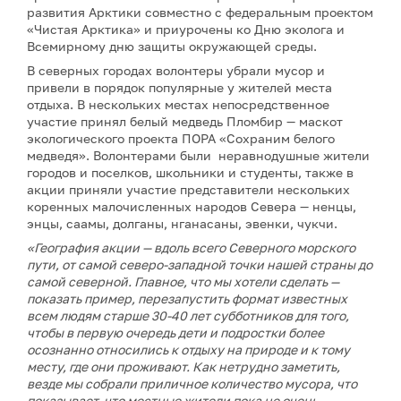
развития Арктики совместно с федеральным проектом
«Чистая Арктика» и приурочены ко Дню эколога и
Всемирному дню защиты окружающей среды.
В северных городах волонтеры убрали мусор и
привели в порядок популярные у жителей места
отдыха. В нескольких местах непосредственное
участие принял белый медведь Пломбир — маскот
экологического проекта ПОРА «Сохраним белого
медведя». Волонтерами были неравнодушные жители
городов и поселков, школьники и студенты, также в
акции приняли участие представители нескольких
коренных малочисленных народов Севера — ненцы,
энцы, саамы, долганы, нганасаны, эвенки, чукчи.
«География акции — вдоль всего Северного морского
пути, от самой северо-западной точки нашей страны до
самой северной. Главное, что мы хотели сделать —
показать пример, перезапустить формат известных
всем людям старше 30-40 лет субботников для того,
чтобы в первую очередь дети и подростки более
осознанно относились к отдыху на природе и к тому
месту, где они проживают. Как нетрудно заметить,
везде мы собрали приличное количество мусора, что
показывает, что местные жители пока не очень