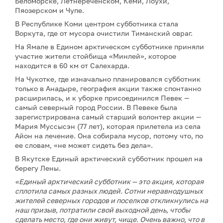
Беломорске, Летнереченском, Кеми, Лоухи,
Пяозерском и Чупе.
В Республике Коми центром субботника стала
Воркута, где от мусора очистили Тиманский овраг.
На Ямале в Едином арктическом субботнике приняли
участие жители стойбища «Минлей», которое
находится в 60 км от Салехарда.
На Чукотке, где изначально планировался субботник
только в Анадыре, география акции также спонтанно
расширилась, и к уборке присоединился Певек —
самый северный город России. В Певеке была
зарегистрирована самый старший волонтер акции —
Мария Муссысэн (77 лет), которая прилетела из села
Айон на лечение. Она собирала мусор, потому что, по
ее словам, «не может сидеть без дела».
В Якутске Единый арктический субботник прошел на
берегу Лены.
«Единый арктический субботник — это акция, которая
сплотила самых разных людей. Сотни неравнодушных
жителей северных городов и поселков откликнулись на
наш призыв, потратили свой выходной день, чтобы
сделать место, где они живут, чище. Очень важно, что в