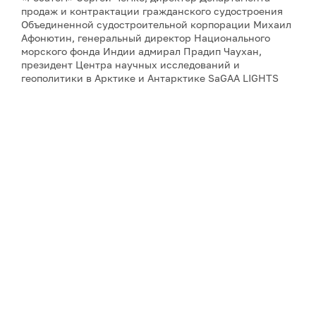
продаж и контрактации гражданского судостроения
Объединенной судостроительной корпорации Михаил
Афонютин, генеральный директор Национального
морского фонда Индии адмирал Прадип Чаухан,
президент Центра научных исследований и
геополитики в Арктике и Антарктике SaGAA LIGHTS
Сулагна Чаттопадхьяй, а также научный сотрудник
Института оборонных исследований имени Манохара
Паррикара Бипандип Шарма.
Для аккредитации и получения дополнительной
информации, пожалуйста, обращайтесь к Юлии
Никитиной:
nikitina@porarctic.ru
Примечание: АНО «Экспертный центр – Проектный
офис развития Арктики (ПОРА)» является учредителем
сетевого издания «ГоАрктик».