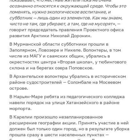
осознанно относятся к окружающей среде. Чтобы это
поменять, нужно экологическое воспитание, и
субботник — лишь один из элементов. Как мы знаем,
чисто не там, где убирают, а там, где не мусорят»,
—
говорит председатель правления Проектного офиса
развития Арктики Николай Доронин.
В Мурманской области субботники прошли в
Заполярном, Ловозере и Никеле. Волонтеры, в том
числе из МАГУ и саамских общин, убрались в
окрестностях центра «Вторая школа», у тюбингового
склона и на берегах озера Поповское.
В Архангельске волонтеры убрались в историческом
районе судостроителей — Соломбале на Мосеевом
острове.
В Нарьян-Маре ребята из педагогического колледжа
навели порядок на улице Хатанзейского в районе
морпорта.
В Карелии произошло незапланированное
расширение географии акции. Принять участие в ней
должен был только один город, но в результате уборка
прошла сразу в шести населенных пунктах —