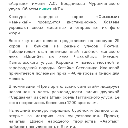
«Аартык» имени А.С. Бродникова Чурапчинского
улуса. Об этом
пишет
«КП».
Конкурс нарядных коров «Симэммит
мааныкай» проводится дистанционно. Хозяева
украшают своих животных и отправляют их фото
жюри.
Всего якутские селяне представили на конкурс 25
коров и бычков из разных улусов Якутии.
Победителем стал пятимесячный телёнок женского
пола «Мичийэ» из села Чыамайыкы Мегино-
Кангаласского улуса. Коровка – помесь местной и
герефордской породы. Хозяйке Степаниде Ивановой
причитается полезный приз – 40-литровый бидон для
молока.
В номинации «Приз зрительских симпатий» лидирует
названная в честь разновидности лилии даурской
«Сардаана» из села Ытык-Кюель Таттинского улуса. Её
фото понравилось более чем 1200 зрителям.
Нынешний конкурс нарядных бурёнок и бычков стал
вторым за историю его существования. Проект,
начатый Домом народного творчества «Аартык»
набирает популярность в Якутии.