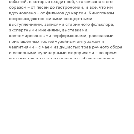
событий, в которые входит всё, что связано с его
образом – от песен до гастрономии, и всё, что им
вдохновлено – от фильмов до картин. Кинопоказы
сопровождаются живыми концертными
выступлениями, записями старинного фольклора,
экспертными мнениями, выставками,
костюмированными перформансами, рассказами
приглашённых гостеймузейным антуражем и
чаепитиями – с чаем из душистых трав ручного сбора
и северными кулинарными сюрпризами – во время
которых так и хочется поговорить об увиденном и
услышанном. Инициатор фестиваля и его событий и
автор фильмов о Русском Севере – режиссёр-
документалист Ольга Лаптева, снявшая более
двадцати кинолент о культурном наследии и людях
России (все фильмы фестиваля созданы компанией
«PR-Завод "Лаптева и партнеры"», которая состоит из
самого режиссёра, – при поддержке различных
организаций). А завершит фестиваль совершенно
необычное действо – спектакль по произведениям
северного сказочника С. Писахова «Морожены
сказки» в исполнении театра «Логос» с режиссурой
Натальи Яськовой.