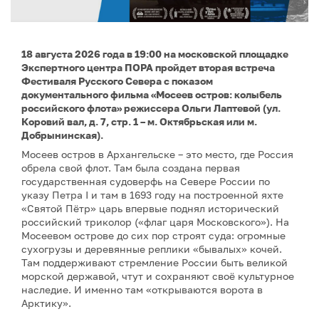
18 августа 2026 года в 19:00 на московской площадке
Экспертного центра ПОРА пройдет вторая встреча
Фестиваля Русского Севера с показом
документального фильма «Мосеев остров: колыбель
российского флота» режиссера Ольги Лаптевой (ул.
Коровий вал, д. 7, стр. 1 – м. Октябрьская или м.
Добрынинская).
Мосеев остров в Архангельске – это место, где Россия
обрела свой флот. Там была создана первая
государственная судоверфь на Севере России по
указу Петра I и там в 1693 году на построенной яхте
«Святой Пётр» царь впервые поднял исторический
российский триколор («флаг царя Московского»). На
Мосеевом острове до сих пор строят суда: огромные
сухогрузы и деревянные реплики «бывалых» кочей.
Там поддерживают стремление России быть великой
морской державой, чтут и сохраняют своё культурное
наследие. И именно там «открываются ворота в
Арктику».