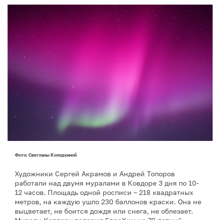
Фото: Светланы Колодкиной
Художники Сергей Акрамов и Андрей Топоров
работали над двумя муралами в Ковдоре 3 дня по 10-
12 часов. Площадь одной росписи – 218 квадратных
метров, на каждую ушло 230 баллонов краски. Она не
выцветает, не боится дождя или снега, не облезает.