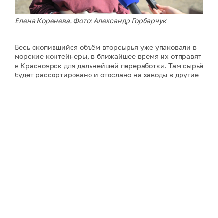
Елена Коренева. Фото: Александр Горбарчук
Весь скопившийся объём вторсырья уже упаковали в
морские контейнеры, в ближайшее время их отправят
в Красноярск для дальнейшей переработки. Там сырьё
будет рассортировано и отослано на заводы в другие
города. Из алюминиевых банок сделают крышки,
новые банки или даже автомобильные детали, а ПЭТ-
бутылки переработают в современные строительные
материалы.
До отправки в летнюю речную навигацию собранное
сырье накапливается на складе. Через фандомат за
сезон 2025-26 года было собрано 84 210 единицы
вторсырья, из них 60 740 – пластик, 23 470 –
алюминий. Общее число зарегистрированных
пользователей фандомата – 673 человека.