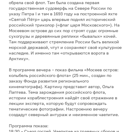
обрела свой флот. Там была создана первая
государственная судоверфь на Севере России по
указу Петра I и там в 1693 году на построенной яхте
«Святой Пётр» царь впервые поднял исторический
российский триколор («флаг царя Московского»). На
Мосеевом острове до сих пор строят суда: огромные
сухогрузы и деревянные реплики «бывалых» кочей.
Там поддерживают стремление России быть великой
морской державой, чтут и сохраняют своё культурное
наследие. И именно там «открываются ворота в
Арктику».
В программе вечера – показ фильма «Мосеев остров:
колыбель российского флота» (25 мин., создан по
заказу Фонда развития регионального
кинематографа). Картину представит автор, Ольга
Лаптева. Тема зарождения российского флота,
истории кораблестроения найдёт своё отражение в
лекции эксперта, которую будут сопровождать
тематические фотографии. Настроению вечеру
создадут северный антураж и неизменное чаепитие.
Программа показа:
18:30 – Съезд гостей. Чаепитие из травяных сборов и