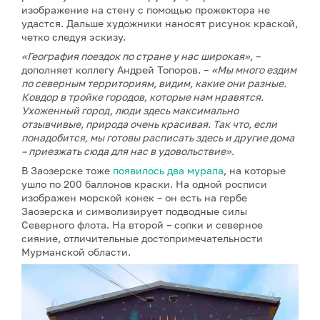
изображение на стену с помощью прожектора не
удастся. Дальше художники наносят рисунок краской,
четко следуя эскизу.
«География поездок по стране у нас широкая»,
–
дополняет коллегу Андрей Топоров. –
«Мы много ездим
по северным территориям, видим, какие они разные.
Ковдор в тройке городов, которые нам нравятся.
Ухоженный город, люди здесь максимально
отзывчивые, природа очень красивая. Так что, если
понадобится, мы готовы расписать здесь и другие дома
– приезжать сюда для нас в удовольствие».
В Заозерске тоже
появилось два мурала
, на которые
ушло по 200 баллонов краски. На одной росписи
изображен морской конек – он есть на гербе
Заозерска и символизирует подводные силы
Северного флота. На второй – сопки и северное
сияние, отличительные достопримечательности
Мурманской области.