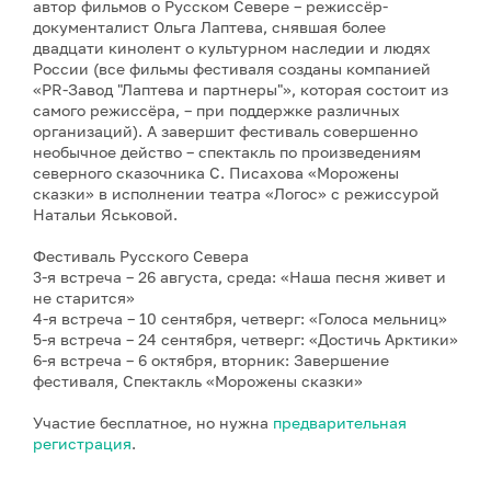
автор фильмов о Русском Севере – режиссёр-
документалист Ольга Лаптева, снявшая более
двадцати кинолент о культурном наследии и людях
России (все фильмы фестиваля созданы компанией
«PR-Завод "Лаптева и партнеры"», которая состоит из
самого режиссёра, – при поддержке различных
организаций). А завершит фестиваль совершенно
необычное действо – спектакль по произведениям
северного сказочника С. Писахова «Морожены
сказки» в исполнении театра «Логос» с режиссурой
Натальи Яськовой.
Фестиваль Русского Севера
3-я встреча – 26 августа, среда: «Наша песня живет и
не старится»
4-я встреча – 10 сентября, четверг: «Голоса мельниц»
5-я встреча – 24 сентября, четверг: «Достичь Арктики»
6-я встреча – 6 октября, вторник: Завершение
фестиваля, Спектакль «Морожены сказки»
Участие бесплатное, но нужна
предварительная
регистрация
.