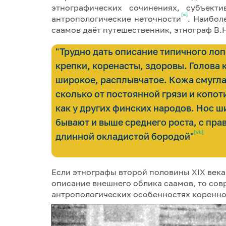
этнографических сочинениях, субъект
[vi]
антропологические неточности
. Наибол
саамов даёт путешественник, этнограф В.Н
"Трудно дать описание типичного лоп
крепки, коренасты, здоровы. Голова 
широкое, расплывчатое. Кожа смуглая
сколько от постоянной грязи и копот
как у других финских народов. Нос ш
бывают и выше среднего роста, с пр
[vii]
длинной окладистой бородой"
Если этнографы второй половины XIX век
описание внешнего облика саамов, то сов
антропологических особенностях коренно