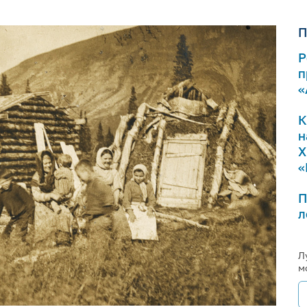
П
Р
п
«
К
н
Х
«
П
л
Л
м