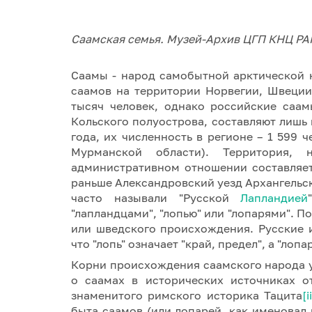
Саамская семья. Музей-Архив ЦГП КНЦ РАН
Саамы - народ самобытной арктической 
саамов на территории Норвегии, Швеци
тысяч человек, однако российские саа
Кольского полуострова, составляют лишь 
года, их численность в регионе – 1 599 
Мурманской области). Территория,
административном отношении составляе
раньше Александровский уезд Архангельск
часто называли "Русской
Лапландией
"лапландцами", "лопью" или "лопарями". П
или шведского происхождения. Русские и
что "лопь" означает "край, предел", а "лоп
Корни происхождения саамского народа у
о саамах в исторических источниках о
знаменитого римского историка Тацита
[i
быта саамов (или лопарей, как именовал 