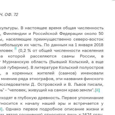
. ОФ. 72
культуры. В настоящее время общая численность
и, Финляндии и Российской Федерации около 50
мы, населяющие преимущественно северо-восток
небольшую их часть. По данным на 1 января 2018
[i]
человек
(0,2 % от общей численности населения
 на которой расселяются саамы России, в
т Мурманскую область (бывший Кольский, а еще
ой губернии). В литературе Кольский полуостров
", а коренных жителей (саамов) именовали
о мнению ряда этнографов, эти названия финского
сследователи Д. Островский и В. Львов писали,
арь" - "человек, живущий на самом краю земли".
[ii]
ходят в глубокую древность. Первое упоминание
тносится к началу нашей эры и встречается у
ii]
. Однако первое подробное описание жизни и
их автор сочинения) относится лишь к 1674 году.