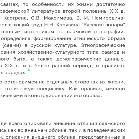
 саамах, то особенности их жизни достаточно
рафической литературе второй половины XIX в.
 Кастрена, С.В. Максимова, В. И. Немировича-
полагающий труд Н.Н. Харузина "Русские лопари"
 ценным источником по саамской этнографии.
 определила формирование этнического образа
 (саами) в русской культуре. Этнографические
исания хозяйственно-культурного типа саамов и
ого быта, а также демографические данные,
в XIX в. и в более ранний период, о правилах
[v]
ых обрядах.
ко остановимся на отдельных сторонах их жизни,
т этническую специфику. Как правило, именно
лючевыми в конструировании его образа.
де всего описывали внешние отличия саамского
сь как во внешнем облике, так и в поведенческих
и, описания внешнего облика, представленные в