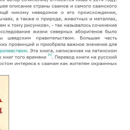
йшее описание страны саамов и самого саамского
 ещё никому неведомое о его происхождении,
ычаях, а также о природе, животных и металлах,
м к тому рисунков», - так называлось сочинение
сследование жизни северных аборигенов было
ы шведским правительством. Большая часть
ских провинций и приобрела важное значение для
оролевством
. Эта книга, написанная на латинском
[iv]
х книг того времени
. Перевод книги на русский
 ростом интереса к саамам как жителям окраинных