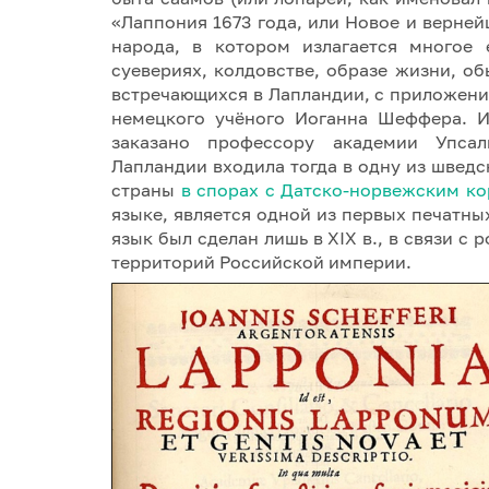
«Лаппония 1673 года, или Новое и верне
народа, в котором излагается многое
суевериях, колдовстве, образе жизни, об
встречающихся в Лапландии, с приложение
немецкого учёного Иоганна Шеффера. И
заказано профессору академии Упсал
Лапландии входила тогда в одну из швед
страны
в спорах с Датско-норвежским к
языке, является одной из первых печатны
язык был сделан лишь в XIX в., в связи с
территорий Российской империи.