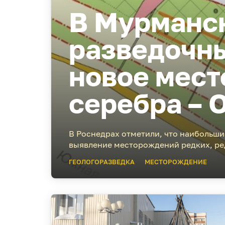
В Мурманск
разведочны
новое мест
серебра – 
В Роснедрах отметили, что наибольши
выявление месторождений редких, ре
ГЕОЛОГОРАЗВЕДКА
МЕСТОРОЖДЕНИЕ