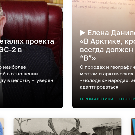
▶️ Елена Данил
еталях проекта
«В Арктике, кр
ЭС-2 в
всегда должен 
“В”»
о наиболее
О походах и географи
ной в отношении
местам и арктических
ду в целом», – уверен
«молодых» народах, 
адаптироваться
ГЕРОИ АРКТИКИ
ЭТНОГ