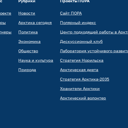
ас
Рубрики
Проекты ПОРА
роекте
Новости
Сайт ПОРА
оры
Арктика сегодня
Полярный индекс
тнеры
Политика
Центр подходящей работы в Аркт
Экономика
Дискуссионный клуб
Общество
Лаборатория устойчивого развит
Наука и культура
Стратегия Норильска
Природа
Арктическая диета
Стратегия Арктика-2035
Хранители Арктики
Арктический волонтер