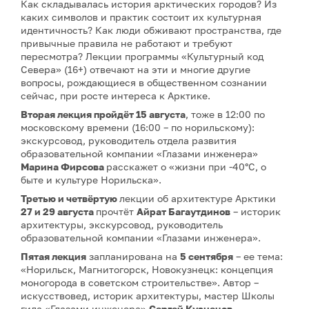
Как складывалась история арктических городов? Из
каких символов и практик состоит их культурная
идентичность? Как люди обживают пространства, где
привычные правила не работают и требуют
пересмотра? Лекции программы «Культурный код
Севера» (16+) отвечают на эти и многие другие
вопросы, рождающиеся в общественном сознании
сейчас, при росте интереса к Арктике.
Вторая лекция
пройдёт 15 августа
, тоже в 12:00 по
московскому времени (16:00 – по норильскому):
экскурсовод, руководитель отдела развития
образовательной компании «Глазами инженера»
Марина Фирсова
расскажет о «жизни при -40°C, о
быте и культуре Норильска».
Третью и четвёртую
лекции об архитектуре Арктики
27 и 29 августа
прочтёт
Айрат Багаутдинов
– историк
архитектуры, экскурсовод, руководитель
образовательной компании «Глазами инженера».
Пятая лекция
запланирована на
5 сентября
– ее тема:
«Норильск, Магнитогорск, Новокузнецк: концепция
моногорода в советском строительстве». Автор –
искусствовед, историк архитектуры, мастер Школы
гида «Глазами инженера»
Сергей Кузнецов
.