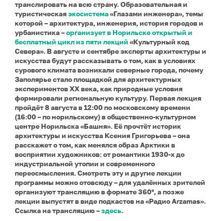
транслировать на всю страну. Образовательная и
туристическая
экосистема
«Глазами инженера», темы
которой – архитектура, инженерия, история городов и
урбанистика –
организует в Норильске открытый и
бесплатный цикл из пяти лекций
«Культурный код
Севера». В августе и сентябре эксперты архитектуры и
искусства будут рассказывать о том, как в условиях
сурового климата возникали северные города, почему
Заполярье стало площадкой для архитектурных
экспериментов XX века, как природные условия
формировали региональную культуру. Первая лекция
пройдёт 8 августа в 12:00 по московскому времени
(16:00 – по норильскому) в общественно-культурном
центре Норильска «Башня». Её прочтёт историк
архитектуры и искусства Ксения Григорьева – она
расскажет о том, как менялся образ Арктики в
восприятии художников: от романтики 1930-х до
индустриальной утопии и современного
переосмысления. Смотреть эту и другие лекции
программы можно отовсюду – для удалённых зрителей
организуют трансляцию в формате 360°, а позже
лекции выпустят в виде подкастов на «Радио Arzamas».
Ссылка на трансляцию –
здесь
.