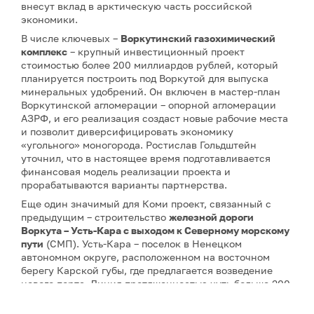
внесут вклад в арктическую часть российской
экономики.
В числе ключевых –
Воркутинский газохимический
комплекс
– крупный инвестиционный проект
стоимостью более 200 миллиардов рублей, который
планируется построить под Воркутой для выпуска
минеральных удобрений. Он включен в мастер-план
Воркутинской агломерации – опорной агломерации
АЗРФ, и его реализация создаст новые рабочие места
и позволит диверсифицировать экономику
«угольного» моногорода. Ростислав Гольдштейн
уточнил, что в настоящее время подготавливается
финансовая модель реализации проекта и
прорабатываются варианты партнерства.
Еще один значимый для Коми проект, связанный с
предыдущим – строительство
железной дороги
Воркута – Усть-Кара с выходом к Северному морскому
пути
(СМП). Усть-Кара – поселок в Ненецком
автономном округе, расположенном на восточном
берегу Карской губы, где предлагается возведение
нового порта. Линия протяженностью чуть больше 200
км в свое время вошла в Стратегию развития сети
железных дорог России, разработанную РЖД еще в