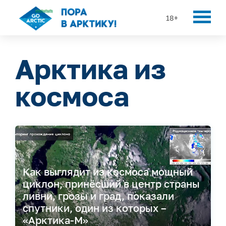
18+
Арктика из
космоса
Как выглядит из космоса мощный
циклон, принёсший в центр страны
ливни, грозы и град, показали
спутники, один из которых –
«Арктика-М»