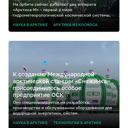
На орбите сейчас работают два аппарата
«Арктика-М» – первой в мире
гидрометеорологической космической системы,
созданной специально для непрерывного
НАУКА В АРКТИКЕ
АРКТИКА ИЗ КОСМОСА
наблюдения за Арктикой
К созданию Международной
арктической станции «Снежинка»
присоединилось особое
предприятие ОСК
Оно специализируется на разработке,
производстве и обслуживании оборудования для
водородной энергетики, систем
жизнеобеспечения и газового контроля
НАУКА В АРКТИКЕ
ТЕХНОЛОГИИ В АРКТИКЕ