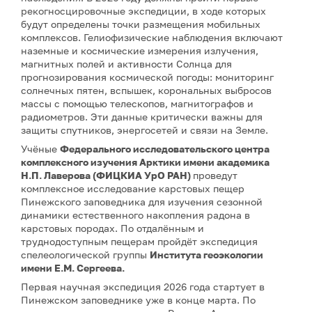
рекогносцировочные экспедиции, в ходе которых
будут определены точки размещения мобильных
комплексов. Гелиофизические наблюдения включают
наземные и космические измерения излучения,
магнитных полей и активности Солнца для
прогнозирования космической погоды: мониторинг
солнечных пятен, вспышек, корональных выбросов
массы с помощью телескопов, магнитографов и
радиометров. Эти данные критически важны для
защиты спутников, энергосетей и связи на Земле.
Учёные
Федерального исследовательского центра
комплексного изучения Арктики имени академика
Н.П. Лаверова (ФИЦКИА УрО РАН)
проведут
комплексное исследование карстовых пещер
Пинежского заповедника для изучения сезонной
динамики естественного накопления радона в
карстовых породах. По отдалённым и
труднодоступным пещерам пройдёт экспедиция
спелеологической группы
Института геоэкологии
имени Е.М. Сергеева.
Первая научная экспедиция 2026 года стартует в
Пинежском заповеднике уже в конце марта. По