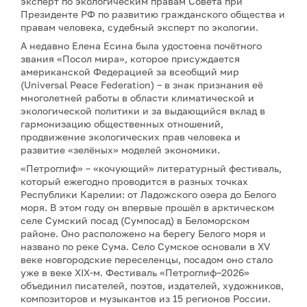
эксперт по экологическим правам Совета при
Президенте РФ по развитию гражданского общества и
правам человека, судебный эксперт по экологии.
А недавно Елена Есина была удостоена почётного
звания «Посол мира», которое присуждается
американской Федерацией за всеобщий мир
(Universal Peace Federation) – в знак признания её
многолетней работы в области климатической и
экологической политики и за выдающийся вклад в
гармонизацию общественных отношений,
продвижение экологических прав человека и
развитие «зелёных» моделей экономики.
«Петроглиф» – «кочующий» литературный фестиваль,
который ежегодно проводится в разных точках
Республики Карелии: от Ладожского озера до Белого
моря. В этом году он впервые прошёл в арктическом
селе Сумский посад (Сумпосад) в Беломорском
районе. Оно расположено на берегу Белого моря и
названо по реке Сума. Село Сумское основали в XV
веке новгородские переселенцы, посадом оно стало
уже в веке XIX-м. Фестиваль «Петроглиф–2026»
объединил писателей, поэтов, издателей, художников,
композиторов и музыкантов из 15 регионов России.