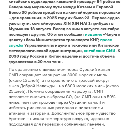
китайских судоходных компаний проведут 64 рейса по
Северному морскому пути между Китаем и Европой.
Более 30 рейсов придётся на контейнерные перевозки
– для сравнения, в 2025 году их было 23. Первое судно
уже в пути: контейнеровоз XIN XIN HAI 1 прибудет в
Мурманск 18 августа. Вслед за ним в августе-сентябре
последуют другие. Об этом сообщают
издание
«Чжунго
цзяотун бао» Министерства транспорта КНР,
пресс-
служба
Управления по науке и технологиям Китайской
метеорологической администрации,
китайские СМИ
. К
2030 году Россия и Китай нацелены достичь объёма
грузопотока в 20 млн тонн.
По сравнению с движением через Суэцкий канал
СМП сокращает маршрут на 3000 морских миль
(около 15 дней), а по сравнению с трассой вокруг
мыса Доброй Надежды – на 6800 морских миль (около
25 дней). Помимо сокращения маршрута, СМП
позволяет снизить выбросы CO₂ (на СМП они на 50%
ниже, чем при проходе через Суэцкий канал) и
избегать рискованных регионов с пиратскими
атаками и заторами. Дополнительное преимущество
Арктики – низкая температура воздуха, идеально
подходящая для перевозки солнечных панелей,