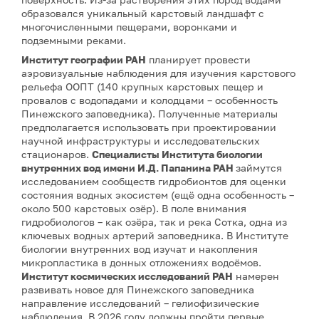
образовался уникальный карстовый ландшафт с
многочисленными пещерами, воронками и
подземными реками.
Институт географии РАН
планирует провести
аэровизуальные наблюдения для изучения карстового
рельефа ООПТ (140 крупных карстовых пещер и
провалов с водопадами и колодцами – особенность
Пинежского заповедника). Полученные материалы
предполагается использовать при проектировании
научной инфраструктуры и исследовательских
стационаров.
Специалисты Института биологии
внутренних вод имени И.Д. Папанина РАН
займутся
исследованием сообществ гидробионтов для оценки
состояния водных экосистем (ещё одна особенность –
около 500 карстовых озёр). В поле внимания
гидробиологов – как озёра, так и река Сотка, одна из
ключевых водных артерий заповедника. В Институте
биологии внутренних вод изучат и накопления
микропластика в донных отложениях водоёмов.
Институт космических исследований РАН
намерен
развивать новое для Пинежского заповедника
направление исследований – гелиофизические
наблюдения. В 2026 году должны пройти первые