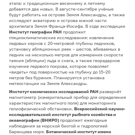
этапа: к традиционным весеннему и летнему
добавятся два новых. В августе–сентябре учёные
будут работать на острове Земля Александры, а также
исследуют акваторию и острова южной части
архипелага Земля Франца-Иосифа. В ходе экспедиции
Институт географии РАН
продолжит
гляциоклиматические исследования: извлечение
ледовых кернов с 20-метровой глубины ледников,
установку абляционных реек – шестов, вбиваемых в
ледник на несколько метров для измерения скорости
таяния (абляции) льда и снега, а также георадарное
изучение ледового покрова, которое позволяет
«видеть» под поверхностью на глубину до 15–20
метров без бурения. Планируется установка
метеостанции на Земле Александры.
Институт космических исследований РАН
развернёт
магнитометр (измерительный прибор для определения
характеристик магнитного поля) для мониторинга
гелиофизической обстановки.
Всероссийский научно-
исследовательский институт рыбного хозяйства и
океанографии (ВНИРО)
продолжит ежегодные
наблюдения за морской биотой и гидрологией
Баренцева моря.
Ботанический институт имени