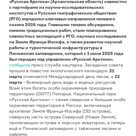
«Русская Арктика» (Архангельская область) совместно
с партнёрами из научно-исследовательских
институтов и Русским географическим обществом
(РГО) определил ключевые направления полевого
сезона 2026 года. Главными темами обсуждения,
помимо традиционных работ, стали планирование
совместных экспедиций с РГО, научные исследования
на Земле Франца-Иосифа, а также развитие научной
работы и туристической инфраструктуры в
Пинежском заповеднике, который с 1 июля 2025 года
был передан под управление «Русской Арктики»
,
сообщила
пресс-служба нацпарка. Заседание совета
прошло в повестке экологического календаря:
21
марта
отмечается Международный день лесов, а
22
марта
– Всемирный день воды и водных ресурсов.
Всем этим богаты особо охраняемые природные
территории (ООПТ) Поморья. Национальный парк
«Русская Арктика» — самая северная и большая особо
охраняемая территория в России, включающая
архипелаг Земля Франца-Иосифа (192 острова),
северную часть острова Северный (Новая Земля),
прилегающие острова и морскую акваторию, а теперь
ещё и Пинежский заповедник с таёжными лесами и
озёрами.