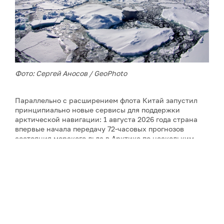
Фото: Сергей Аносов / GeoPhoto
Параллельно с расширением флота Китай запустил
принципиально новые сервисы для поддержки
арктической навигации: 1 августа 2026 года страна
впервые начала передачу 72-часовых прогнозов
состояния морского льда в Арктике по нескольким
каналам связи. Прогноз охватывает четыре ключевых
моря (Восточно-Сибирское, Лаптевых, Карское,
Баренцево) и четыре пролива (Берингов, Дмитрия
Лаптева, Вилькицкого, Карские Ворота). Система
мониторит три ключевых параметра ледового
покрытия – толщину льда, его площадь и скорость
дрейфа, и позволяет моделировать сложные
физические процессы взаимодействия атмосферы,
океана и льда в Арктике. Прогноз обновляется каждые