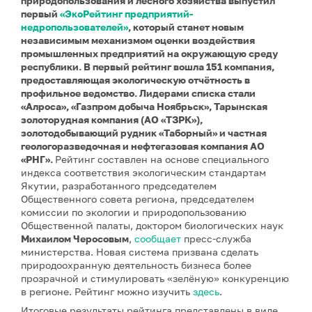
природопользования и лесного хозяйства выпустил
первый
«ЭкоРейтинг предприятий-
недропользователей»
, который станет новым
независимым механизмом оценки воздействия
промышленных предприятий на окружающую среду
республики. В первый рейтинг вошла 151 компания,
предоставляющая экологическую отчётность в
профильное ведомство. Лидерами списка стали
«Алроса», «Газпром добыча Ноябрьск», Тарынская
золоторудная компания (АО «ТЗРК»)
,
золотодобывающий рудник «Таборный» и частная
геологоразведочная и нефтегазовая компания АО
«РНГ».
Рейтинг составлен на основе специального
индекса соответствия экологическим стандартам
Якутии, разработанного председателем
Общественного совета региона, председателем
комиссии по экологии и природопользованию
Общественной палаты, доктором биологических наук
Михаилом Черосовым
,
сообщает
пресс-служба
министерства. Новая система призвана сделать
природоохранную деятельность бизнеса более
прозрачной и стимулировать «зелёную» конкуренцию
в регионе. Рейтинг можно изучить
здесь
.
Итоговые результаты рейтинга представлены в виде