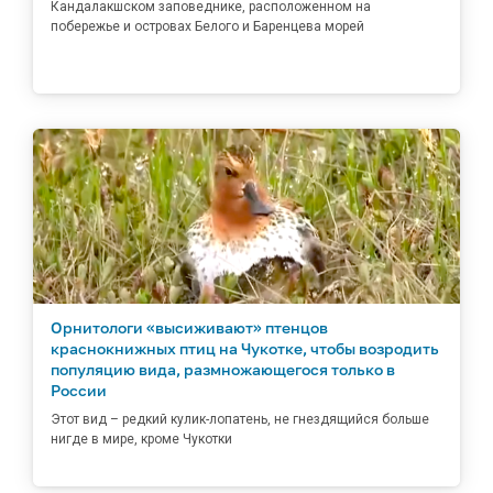
Кандалакшском заповеднике, расположенном на
побережье и островах Белого и Баренцева морей
Орнитологи «высиживают» птенцов
краснокнижных птиц на Чукотке, чтобы возродить
популяцию вида, размножающегося только в
России
Этот вид – редкий кулик-лопатень, не гнездящийся больше
нигде в мире, кроме Чукотки