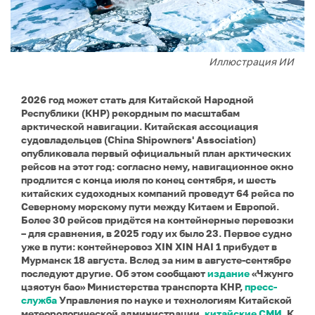
Иллюстрация ИИ
2026 год может стать для Китайской Народной
Республики (КНР) рекордным по масштабам
арктической навигации. Китайская ассоциация
судовладельцев (China Shipowners' Association)
опубликовала первый официальный план арктических
рейсов на этот год: согласно нему, навигационное окно
продлится с конца июля по конец сентября, и шесть
китайских судоходных компаний проведут 64 рейса по
Северному морскому пути между Китаем и Европой.
Более 30 рейсов придётся на контейнерные перевозки
– для сравнения, в 2025 году их было 23. Первое судно
уже в пути: контейнеровоз XIN XIN HAI 1 прибудет в
Мурманск 18 августа. Вслед за ним в августе-сентябре
последуют другие. Об этом сообщают
издание
«Чжунго
цзяотун бао» Министерства транспорта КНР,
пресс-
служба
Управления по науке и технологиям Китайской
метеорологической администрации,
китайские СМИ
. К