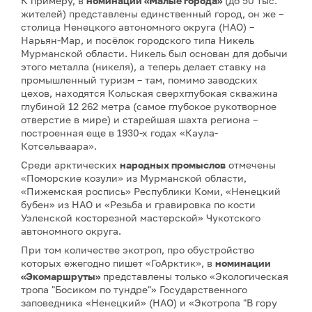
К примеру, в
номинации «Малые города»
(до 50 тыс.
жителей) представлены единственный город, он же –
столица Ненецкого автономного округа (НАО) –
Нарьян-Мар, и посёлок городского типа Никель
Мурманской области. Никель был основан для добычи
этого металла (никеля), а теперь делает ставку на
промышленный туризм – там, помимо заводских
цехов, находятся Кольская сверхглубокая скважина
глубиной 12 262 метра (самое глубокое рукотворное
отверстие в мире) и старейшая шахта региона –
построенная еще в 1930-х годах «Каула-
Котсельваара».
Среди арктических
народных промыслов
отмечены
«Поморские козули» из Мурманской области,
«Пижемская роспись» Республики Коми, «Ненецкий
бубен» из НАО и «Резьба и гравировка по кости
Уэленской косторезной мастерской» Чукотского
автономного округа.
При том количестве экотроп, про обустройство
которых ежегодно пишет «ГоАрктик», в
номинации
«Экомаршруты»
представлены только «Экологическая
тропа "Босиком по тундре"» Государственного
заповедника «Ненецкий» (НАО) и «Экотропа "В гору