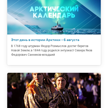
Этот день в истории Арктики – 6 августа
В 1768 году штурман Федор Розмыслов достиг берегов
Новой Земли; в 1844 году родился энтузиаст Севера Яков
Федорович Санников-младший