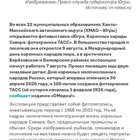
Изображение: Пресс-служба губернатора Югры.
Источник: in-news.ru
Во всех 22 муниципальных образованиях Ханты-
Мансийского автономного округа (ХМАО – Югры)
открывается фотовыставка «Югра. Коренные народы
Севера: фотохроника ТАСС». В большинстве городов и
поселков она откроется 9 августа, в Международный
день коренных народов мира, а в арктических
Берёзовском и Белоярском районах экспозиции
начнут работать 7 августа. Проект посвящен еще двум
знаковым датам: Дню коренных малочисленных
народов России, который впервые отмечался 30
апреля 2026 года, и 100-летию создания фотохроники
ТАСС (её история началась 1 февраля 1926 года),
сообщает
издание «ОМедиа!».
Экспозиция представляет собой фотолетопись,
охватывающую период с 1968 по 2002 год. На её
кадрах запечатлена многогранная жизнь коренных
народов Севера: быт, традиционные промыслы и
обычаи. Среди изображений рыбаков, оленеводов и
охотников на выставке можно будет увидеть портреты
первой хантыйской поэтессы и журналистки Марии