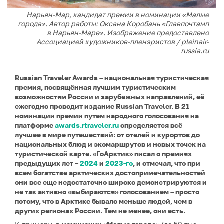
Нарьян-Мар, кандидат премии в номинации «Малые
города». Автор работы: Оксана Коробань «Главпочтамп
в Нарьян-Маре». Изображение предоставлено
Ассоциацией художников-пленэристов / pleinair-
russia.ru
Russian Traveler Awards – национальная туристическая
премия, посвящённая лучшим туристическим
возможностям России и зарубежных направлений, её
ежегодно проводит издание Russian Traveler. В 21
номинации премии путем народного голосования на
платформе
awards.rtraveler.ru
определяется всё
лучшее в мире путешествий: от отелей и курортов до
национальных блюд и экомаршрутов и новых точек на
туристической карте. «ГоАрктик» писал о премиях
предыдущих лет –
2024
и
2023-го
, и отмечал, что при
всем богатстве арктических достопримечательностей
они все еще недостаточно широко демонстрируются и
не так активно «выбираются» голосованием – просто
потому, что в Арктике бывало меньше людей, чем в
других регионах России. Тем не менее, они есть.