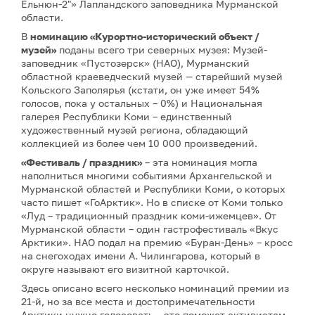
Ельнюн-2"» Лапландского заповедника Мурманской
области.
В
номинацию «Курортно-исторический объект /
музей»
поданы всего три северных музея: Музей-
заповедник «Пустозерск» (НАО), Мурманский
областной краеведческий музей — старейший музей
Кольского Заполярья (кстати, он уже имеет 54%
голосов, пока у остальных – 0%) и Национальная
галерея Республики Коми – единственный
художественный музей региона, обладающий
коллекцией из более чем 10 000 произведений.
«Фестиваль / праздник»
– эта номинация могла
наполниться многими событиями Архангельской и
Мурманской областей и Республики Коми, о которых
часто пишет «ГоАрктик». Но в списке от Коми только
«Луд – традиционный праздник коми-ижемцев». От
Мурманской области – один гастрофестиваль «Вкус
Арктики». НАО подал на премию «Буран-День» – кросс
на снегоходах имени А. Чилингарова, который в
округе называют его визитной карточкой.
Здесь описано всего несколько номинаций премии из
21-й, но за все места и достопримечательности
Арктики нужно голосовать – это поможет активистам