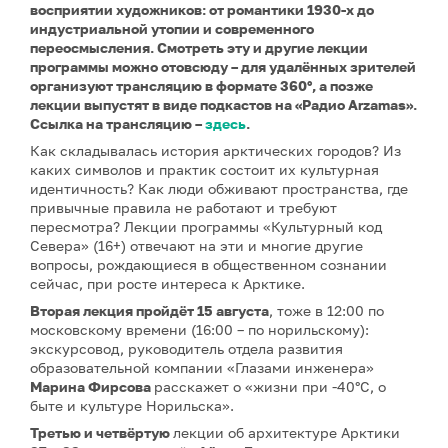
восприятии художников: от романтики 1930-х до
индустриальной утопии и современного
переосмысления. Смотреть эту и другие лекции
программы можно отовсюду – для удалённых зрителей
организуют трансляцию в формате 360°, а позже
лекции выпустят в виде подкастов на «Радио Arzamas».
Ссылка на трансляцию –
здесь
.
Как складывалась история арктических городов? Из
каких символов и практик состоит их культурная
идентичность? Как люди обживают пространства, где
привычные правила не работают и требуют
пересмотра? Лекции программы «Культурный код
Севера» (16+) отвечают на эти и многие другие
вопросы, рождающиеся в общественном сознании
сейчас, при росте интереса к Арктике.
Вторая лекция
пройдёт 15 августа
, тоже в 12:00 по
московскому времени (16:00 – по норильскому):
экскурсовод, руководитель отдела развития
образовательной компании «Глазами инженера»
Марина Фирсова
расскажет о «жизни при -40°C, о
быте и культуре Норильска».
Третью и четвёртую
лекции об архитектуре Арктики