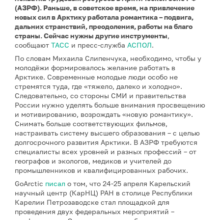
(АЗРФ). Раньше, в советское время, на привлечение
новых сил в Арктику работала романтика – подвига,
дальних странствий, преодоления, работы на благо
страны. Сейчас нужны другие инструменты
,
сообщают
ТАСС
и пресс-служба
АСПОЛ
.
По словам Михаила Слипенчука, необходимо, чтобы у
молодёжи формировалось желание работать в
Арктике. Современные молодые люди особо не
стремятся туда, где «тяжело, далеко и холодно».
Следовательно, со стороны СМИ и правительства
России нужно уделять больше внимания просвещению
и мотивированию, возрождать «новую романтику».
Снимать больше соответствующих фильмов,
настраивать систему высшего образования – с целью
долгосрочного развития Арктики. В АЗРФ требуются
специалисты всех уровней и разных профессий – от
географов и экологов, медиков и учителей до
промышленников и квалифицированных рабочих.
GoArctic
писал
о том, что 24-25 апреля Карельский
научный центр (КарНЦ) РАН в столице Республики
Карелии Петрозаводске стал площадкой для
проведения двух федеральных мероприятий –