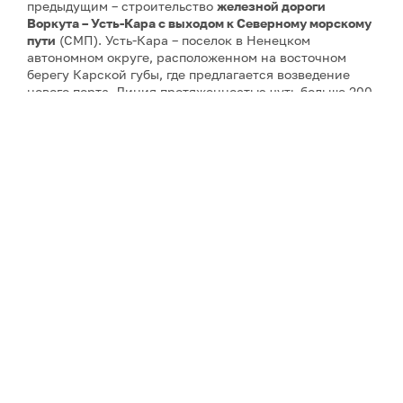
предыдущим – строительство
железной дороги
Воркута – Усть-Кара с выходом к Северному морскому
пути
(СМП). Усть-Кара – поселок в Ненецком
автономном округе, расположенном на восточном
берегу Карской губы, где предлагается возведение
нового порта. Линия протяженностью чуть больше 200
км в свое время вошла в Стратегию развития сети
железных дорог России, разработанную РЖД еще в
2007 году. Предшественник Гольдштейна на посту
главы республики
Владимир Уйба
в 2024 году, как и
его предшественник
Сергей Гапликов
в 2017-м,
вносилив правительство РФ предложения по
строительству дороги, способной превратить Воркуту
из тупикового моногорода в транспортный хаб,
который стал бы важным транспортным звеном для
Арктики и более экономным путем к СМП – GoArctic
писал
об этом. Предполагался объём инвестиций в 20
миллиардов рублей.