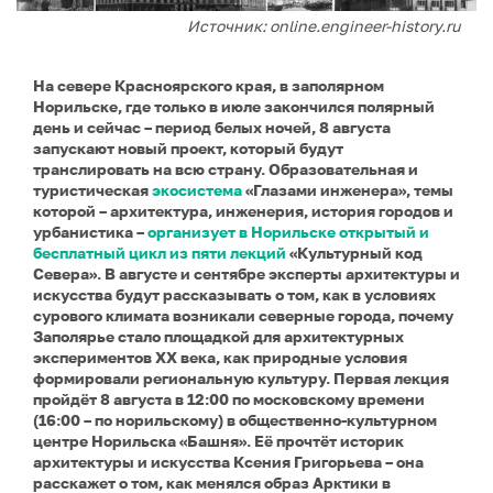
Источник: online.engineer-history.ru
На севере Красноярского края, в заполярном
Норильске, где только в июле закончился полярный
день и сейчас – период белых ночей, 8 августа
запускают новый проект, который будут
транслировать на всю страну. Образовательная и
туристическая
экосистема
«Глазами инженера», темы
которой – архитектура, инженерия, история городов и
урбанистика –
организует в Норильске открытый и
бесплатный цикл из пяти лекций
«Культурный код
Севера». В августе и сентябре эксперты архитектуры и
искусства будут рассказывать о том, как в условиях
сурового климата возникали северные города, почему
Заполярье стало площадкой для архитектурных
экспериментов XX века, как природные условия
формировали региональную культуру. Первая лекция
пройдёт 8 августа в 12:00 по московскому времени
(16:00 – по норильскому) в общественно-культурном
центре Норильска «Башня». Её прочтёт историк
архитектуры и искусства Ксения Григорьева – она
расскажет о том, как менялся образ Арктики в