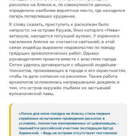
раскопки на Аляске и, по совокупности данных,
определили наиболее вероятное место, где находился
лагерь потерпевших крушение.
К слову сказать, приступить к раскопкам было
непросто: на острове Крузов, близ которого «Нева»
затонула, находится потухший вулкан. У коренного
населения Аляски он считается святыней; в этой
связи индейцы выразили недовольство по поводу
грядущих археологических работ. Однако
руководителям проекта вместе с властями города
Ситки удалось договориться с общиной индейцев-
тлинкитов, проживающих в городе и его окрестностях,
чтобы те дали согласие на раскопки. Также работа
археологов осложнялась непрерывными дождями и
тем, что остров окружён глыбами из застывшей
вулканической лавы.
«Лично для меня поездка на Аляску стала первым
серьёзным испытанием проведения раскопок в
условиях, полностью изолированных от цивилизации, -
признаётся российский участник экспедиции Артур
Харинский. – Ведь на острове отсутствует постоянное