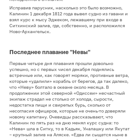
Исправив парусник, насколько это было возможно,
Калинин 1 декабря 1812 года вывел судно из гавани и
взял курс к мысу Эджеком, лежавшему при входе в
Ситхинский залив, где, собственно, и расположился
Ново-Архангельск.
Последнее плавание "Невы"
Первые четыре дня плавания прошли довольно
успешно, но с первых чисел декабря поднялись
встречные или, как говорят моряки, противные ветра,
которые «удалили» корабль от берегов, да так далеко,
что «Неву» болтало в океане около месяца. В
продолжении этой северной «Одиссеи» несчастный
экипаж страдал не столько от холода, сырости,
недостатка пищи и свирепых бурь, сколько от
несогласия офицеров, которые не очень-то доверяли
новому капитану. Очевидцы рассказывают, что
Калинин по пять раз на дню менял курс судна: то
«Нева» шла в Ситку, то в Кадьяк, Уналашку или Якутат
– крупный залив на Аляске. «Едва ли сыщется ныне в