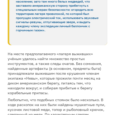
население; зато там много белых медведей, что
заставило американскую сторону прибегнуть к
специальным мерам безопасности: огородить всю
территорию лагеря проволокой, по которой был
пропущен электрический ток, использовать звуковые
сигналы-ревуны, отпугивающие зверя, и выдать
каждому члену экспедиции личный баллончик с
горчичным газом».
На месте предполагаемого «лагеря выживших»
учёным удалось найти множество простых
инструментов, а также следы очагов. Без сомнения,
найденные артефакты (в основном, предметы быта)
принадлежали выжившим после крушения членам
экипажа «Невы», которые прожили почти месяц на
диком американском берегу, питаясь тем, что
находили вокруг, и собирая прибитые к берегу
корабельные припасы.
Любопытно, что подобных стоянок было несколько. В
ходе раскопок на них были найдены мушкетные пули,
кусочек листовой меди, топор и рыболовный крючок,
сделанный из меди. По характерным следам