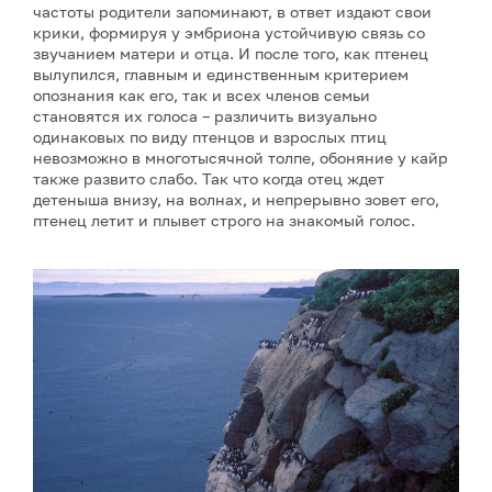
частоты родители запоминают, в ответ издают свои
крики, формируя у эмбриона устойчивую связь со
звучанием матери и отца. И после того, как птенец
вылупился, главным и единственным критерием
опознания как его, так и всех членов семьи
становятся их голоса – различить визуально
одинаковых по виду птенцов и взрослых птиц
невозможно в многотысячной толпе, обоняние у кайр
также развито слабо. Так что когда отец ждет
детеныша внизу, на волнах, и непрерывно зовет его,
птенец летит и плывет строго на знакомый голос.