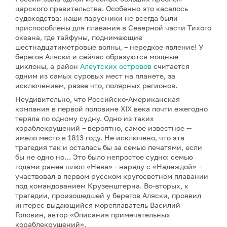
царского правительства. Особенно это касалось
судоходства: наши парусники не всегда были
приспособлены для плавания в Северной части Тихого
океана, где тайфуны, поднимающие
шестнадцатиметровые волны, – нередкое явление! У
берегов Аляски и сейчас образуются мощные
циклоны, а район
Алеутских островов
считается
одним из самых суровых мест на планете, за
исключением, разве что, полярных регионов.
Неудивительно, что Российско-Американская
компания в первой половине XIX века почти ежегодно
теряла по одному судну. Одно из таких
кораблекрушений – вероятно, самое известное --
имело место в 1813 году. Не исключено, что эта
трагедия так и осталась бы за семью печатями, если
бы не одно но… Это было непростое судно: семью
годами ранее шлюп «Нева» - наряду с «Надеждой» -
участвовал в первом русском кругосветном плавании
под командованием Крузенштерна. Во-вторых, к
трагедии, произошедшей у берегов Аляски, проявил
интерес выдающийся мореплаватель Василий
Головин, автор «Описания примечательных
кораблекрушений».