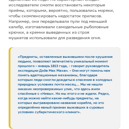
исследователи смогли восстановить некоторые
приёмы, которыми, вероятно, пользовались моряки,
чтобы скомпенсировать недостаток припасов.
Например, они переделывали пули под меньший
калибр, изготавливали самодельные рыболовные
крючки, а кремни выведенных из строя
мушкетов использовали для разведения огня.
«Предметы, оставленные выжившими после крушения
людьми, позволяют запечатлеть уникальный момент
прошлого – январь 1813 года, - говорит руководитель
экспедиции Дэйв Мак Махан. – Они могут помочь нам
понять адаптационные механизмы, благодаря
которым люди смогли дождаться спасения в холодных
природных условиях почти месяц… Мы не нашли
никаких неопровержимых улик, что здесь жили
спасённые с «Невы». Но мы этого и не ждали. Редко,
когда можно найти какие-нибудь предметы, на
которых выгравировано название корабля, но это
определённо явный признак выживших в суровых
условиях субарктического климат».