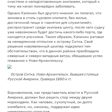
снастями и неподготовленным экипажем, который к
тому же начал поочерёдно заболевать.
Однако Калинин был другого мнения: он полагал, что
зимовка в столь суровом климате, без жилья,
достаточной пищи и «занятия для служителей»,
распространит среди экипажа цингу, после чего судну
уже невозможно будет достичь какого-либо порта, где
находятся россияне. Таким образом, Калинин ратовал
за немедленное отплытие к острову Ситка. Своё
решение новоявленный шкипер подкрепил тем
обстоятельством, что в данном районе преобладали
северные и северо-западные ветра, обещавшие успех
плаванию к Ново-Архангельску.
Остров Ситка. Ново-Архангельск. Бывшая столица
Русской Америки. Гравюра 1880-х гг.
Борноволоков, как представитель власти в Русской
Америке, должен был решить спор между двумя
мореходами. Как человек, сухопутный, он долго
колебался, но, наконец, поддержал идею
немедленного отплытия.