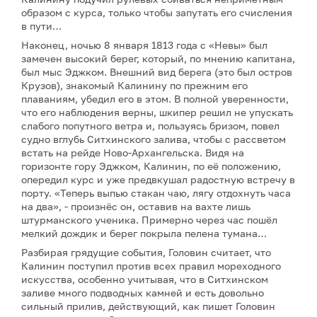
образом с курса, только чтобы запутать его счисления
в пути…
Наконец, ночью 8 января 1813 года с «Невы» был
замечен высокий берег, который, по мнению капитана,
был мыс Эджком. Внешний вид берега (это был остров
Крузов), знакомый Калинину по прежним его
плаваниям, убедил его в этом. В полной уверенности,
что его наблюдения верны, шкипер решил не упускать
слабого попутного ветра и, пользуясь бризом, повел
судно вглубь Ситхинского залива, чтобы с рассветом
встать на рейде Ново-Архангельска. Видя на
горизонте гору Эджком, Калинин, по её положению,
опередил курс и уже предвкушал радостную встречу в
порту. «Теперь выпью стакан чаю, лягу отдохнуть часа
на два», - произнёс он, оставив на вахте лишь
штурманского ученика. Примерно через час пошёл
мелкий дождик и берег покрыла пелена тумана…
Разбирая грядущие события, Головин считает, что
Калинин поступил против всех правил мореходного
искусства, особенно учитывая, что в Ситхинском
заливе много подводных камней и есть довольно
сильный прилив, действующий, как пишет Головин