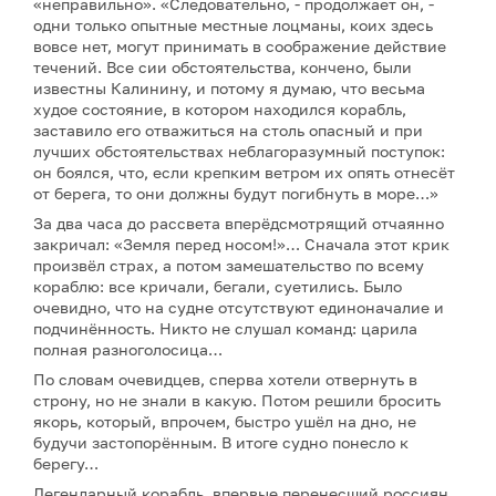
«неправильно». «Следовательно, - продолжает он, -
одни только опытные местные лоцманы, коих здесь
вовсе нет, могут принимать в соображение действие
течений. Все сии обстоятельства, кончено, были
известны Калинину, и потому я думаю, что весьма
худое состояние, в котором находился корабль,
заставило его отважиться на столь опасный и при
лучших обстоятельствах неблагоразумный поступок:
он боялся, что, если крепким ветром их опять отнесёт
от берега, то они должны будут погибнуть в море…»
За два часа до рассвета вперёдсмотрящий отчаянно
закричал: «Земля перед носом!»… Сначала этот крик
произвёл страх, а потом замешательство по всему
кораблю: все кричали, бегали, суетились. Было
очевидно, что на судне отсутствуют единоначалие и
подчинённость. Никто не слушал команд: царила
полная разноголосица…
По словам очевидцев, сперва хотели отвернуть в
строну, но не знали в какую. Потом решили бросить
якорь, который, впрочем, быстро ушёл на дно, не
будучи застопорённым. В итоге судно понесло к
берегу…
Легендарный корабль, впервые перенесший россиян