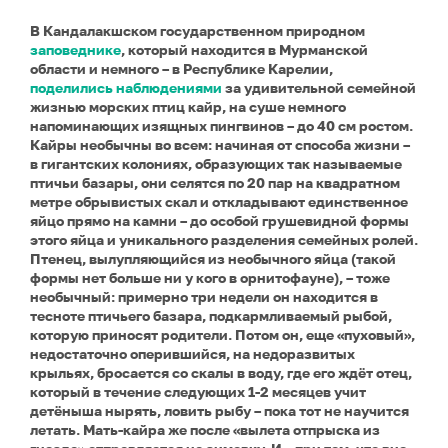
В Кандалакшском государственном природном
заповеднике
, который находится в Мурманской
области и немного – в Республике Карелии,
поделились наблюдениями
за удивительной семейной
жизнью морских птиц кайр, на суше немного
напоминающих изящных пингвинов – до 40 см ростом.
Кайры необычны во всем: начиная от способа жизни –
в гигантских колониях, образующих так называемые
птичьи базары, они селятся по 20 пар на квадратном
метре обрывистых скал и откладывают единственное
яйцо прямо на камни – до особой грушевидной формы
этого яйца и уникального разделения семейных ролей.
Птенец, вылупляющийся из необычного яйца (такой
формы нет больше ни у кого в орнитофауне), – тоже
необычный: примерно три недели он находится в
тесноте птичьего базара, подкармливаемый рыбой,
которую приносят родители. Потом он, еще «пуховый»,
недостаточно оперившийся, на недоразвитых
крыльях, бросается со скалы в воду, где его ждёт отец,
который в течение следующих 1-2 месяцев учит
детёныша нырять, ловить рыбу – пока тот не научится
летать. Мать-кайра же после «вылета отпрыска из