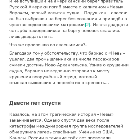
и не вступивший на американский берег правитель
Русской Америки погиб вместе с капитаном «Невы».
Впрочем, первый капитан судна – Подушкин – спасся:
он был выброшен на берег без сознания и приведён в
чувство подоспевшими матросами
[2]
. Из ста двадцати
четырёх находившихся на борту человек спаслись
лишь двадцать пять.
Что же произошло со спасшимися?..
Благодаря тому обстоятельству, что баркас с «Невы»
уцелел, два промышленника из числа пассажиров
сумели достичь Ново-Архангельска. Узнав о крушении
судна, Баранов немедленно отправил к месту
крушения вооружённый отряд, который
отыскал выживших и перевёз их в крепость…
Двести лет спустя
Казалось, на этом трагическая история «Невы»
заканчивается. Однако спустя два века после
катастрофы международная группа исследователей
обнаружила лагерь спасённых. Учёные из США,
Канады, России в течение трёх лет проводили