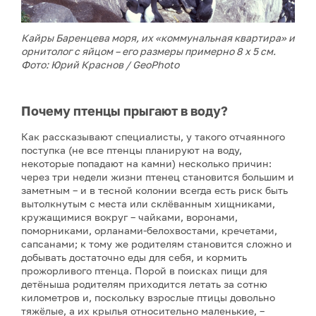
Кайры Баренцева моря, их «коммунальная квартира» и
орнитолог с яйцом – его размеры примерно 8 х 5 см.
Фото: Юрий Краснов / GeoPhoto
Почему птенцы прыгают в воду?
Как рассказывают специалисты, у такого отчаянного
поступка (не все птенцы планируют на воду,
некоторые попадают на камни) несколько причин:
через три недели жизни птенец становится большим и
заметным – и в тесной колонии всегда есть риск быть
вытолкнутым с места или склёванным хищниками,
кружащимися вокруг – чайками, воронами,
поморниками, орланами-белохвостами, кречетами,
сапсанами; к тому же родителям становится сложно и
добывать достаточно еды для себя, и кормить
прожорливого птенца. Порой в поисках пищи для
детёныша родителям приходится летать за сотню
километров и, поскольку взрослые птицы довольно
тяжёлые, а их крылья относительно маленькие, –