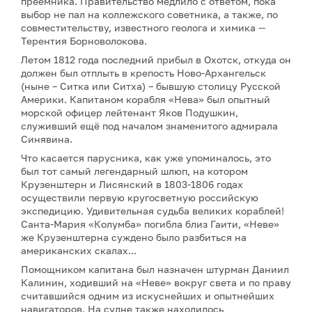
преемника. Правительство медлило с ответом, пока
выбор не пал на коллежского советника, а также, по
совместительству, известного геолога и химика --
Терентия Борноволокова.
Летом 1812 года последний прибыл в Охотск, откуда он
должен был отплыть в крепость Ново-Архангельск
(ныне – Ситка или Cитха) – бывшую столицу Русской
Америки. Капитаном корабля «Нева» был опытный
морской офицер лейтенант Яков Подушкин,
служивший ещё под началом знаменитого адмирала
Синявина.
Что касается парусника, как уже упоминалось, это
был тот самый легендарный шлюп, на котором
Крузенштерн и Лисянский в 1803-1806 годах
осуществили первую кругосветную российскую
экспедицию. Удивительная судьба великих кораблей!
Санта-Мария «Колумба» погибла близ Гаити, «Неве»
же Крузенштерна суждено было разбиться на
американских скалах...
Помощником капитана был назначен штурман Даниил
Калинин, ходивший на «Неве» вокруг света и по праву
считавшийся одним из искуснейших и опытнейших
навигаторов. На судне также находилось