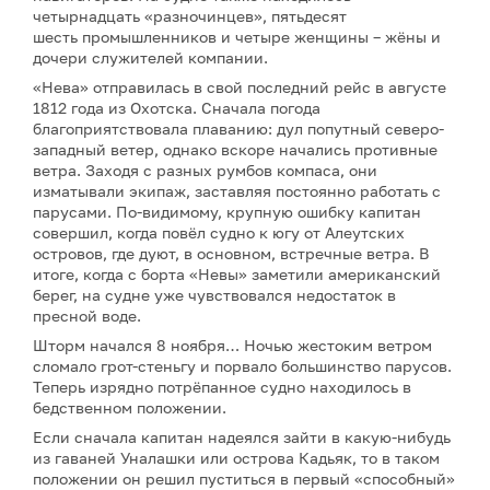
четырнадцать «разночинцев», пятьдесят
шесть промышленников и четыре женщины – жёны и
дочери служителей компании.
«Нева» отправилась в свой последний рейс в августе
1812 года из Охотска. Сначала погода
благоприятствовала плаванию: дул попутный северо-
западный ветер, однако вскоре начались противные
ветра. Заходя с разных румбов компаса, они
изматывали экипаж, заставляя постоянно работать с
парусами. По-видимому, крупную ошибку капитан
совершил, когда повёл судно к югу от Алеутских
островов, где дуют, в основном, встречные ветра. В
итоге, когда с борта «Невы» заметили американский
берег, на судне уже чувствовался недостаток в
пресной воде.
Шторм начался 8 ноября… Ночью жестоким ветром
сломало грот-стеньгу и порвало большинство парусов.
Теперь изрядно потрёпанное судно находилось в
бедственном положении.
Если сначала капитан надеялся зайти в какую-нибудь
из гаваней Уналашки или острова Кадьяк, то в таком
положении он решил пуститься в первый «способный»