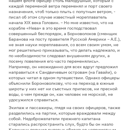
нашем флоте офицер столь малодушный, который с
каждой переменой ветра переменял и порт своего
назначения, чтоб только плыть с попутным ветром, -
писал об этом случае известный мореплаватель
начала XIX века Головин. – Но мне известно, что на
корабле «Нева» в это время господствовал
совершенный беспорядок, а Борноволоков (сменщик
Баранова на посту правителя Русской Америки – А.Е.),
не зная науки мореплавания, со всем своим умом, не
мог решительно приказывать, что делать надлежало, и
по необходимости следовал внушениям других, а
посему повеления его часто переменялись».
Например, он неожиданно для всех вдруг предложил
направиться к Сандвичевым островам (на Гавайи), о
которых читал в одном путешествии. Однако офицеры
объяснили Бороноволкову, что на переход в южные
широты у них нет ни съестных припасов, ни пресной
воды, о чем прежде он, как человек не морской, не
удосужился справиться.
Экипаж и пассажиры, глядя на своих офицеров, также
разделились на партии, которые враждовали между
собой. Недоброжелатели прежнего капитана
старались распространить слух, будто бы он назло
Калинину подучил рулевых сбиваться неприметным