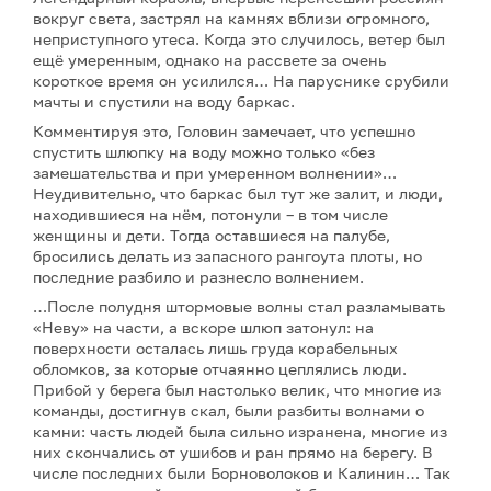
вокруг света, застрял на камнях вблизи огромного,
неприступного утеса. Когда это случилось, ветер был
ещё умеренным, однако на рассвете за очень
короткое время он усилился… На паруснике срубили
мачты и спустили на воду баркас.
Комментируя это, Головин замечает, что успешно
спустить шлюпку на воду можно только «без
замешательства и при умеренном волнении»…
Неудивительно, что баркас был тут же залит, и люди,
находившиеся на нём, потонули – в том числе
женщины и дети. Тогда оставшиеся на палубе,
бросились делать из запасного рангоута плоты, но
последние разбило и разнесло волнением.
…После полудня штормовые волны стал разламывать
«Неву» на части, а вскоре шлюп затонул: на
поверхности осталась лишь груда корабельных
обломков, за которые отчаянно цеплялись люди.
Прибой у берега был настолько велик, что многие из
команды, достигнув скал, были разбиты волнами о
камни: часть людей была сильно изранена, многие из
них скончались от ушибов и ран прямо на берегу. В
числе последних были Борноволоков и Калинин… Так