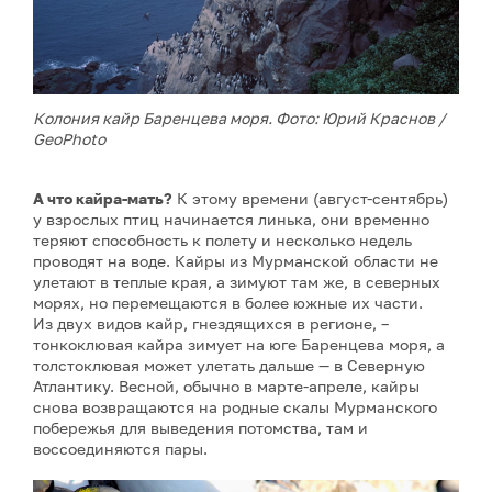
Колония кайр Баренцева моря. Фото: Юрий Краснов /
GeoPhoto
А что кайра-мать?
К этому времени (август-сентябрь)
у взрослых птиц начинается линька, они временно
теряют способность к полету и несколько недель
проводят на воде. Кайры из Мурманской области не
улетают в теплые края, а зимуют там же, в северных
морях, но перемещаются в более южные их части.
Из двух видов кайр, гнездящихся в регионе, –
тонкоклювая кайра зимует на юге Баренцева моря, а
толстоклювая может улетать дальше — в Северную
Атлантику. Весной, обычно в марте-апреле, кайры
снова возвращаются на родные скалы Мурманского
побережья для выведения потомства, там и
воссоединяются пары.