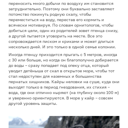
переносить много добычи по воздуху им становится
затруднительно. Поэтому они буквально заставляют
потомство покинуть родную скалу, чтобы
переместиться на воду, перестав его кормить и
всячески мотивируя. По словам орнитологов, чтобы
добиться цели, один из родителей зовет птенца снизу,
а другой пытается уговорить на месте. Все это
сопровождается писком и криками и может длиться
несколько дней. И это только в одной семье колонии.
Иногда птенцу приходится прыгать с 5 метров, иногда
с 30 или больше, но когда он благополучно добирается
до воды – сразу попадает под опеку отца, который
уводит детёныша от скал в открытое море, чтобы тот
стал недоступен для наземных и большинства
пернатых хищников. Кайры неловки на суше, куда они
выходят только в период гнездования, их стихия –
вода, где они отлично ныряют (на глубину около 100 м)
и уверенно ориентируются. В море у кайр – совсем
другой уровень защиты.