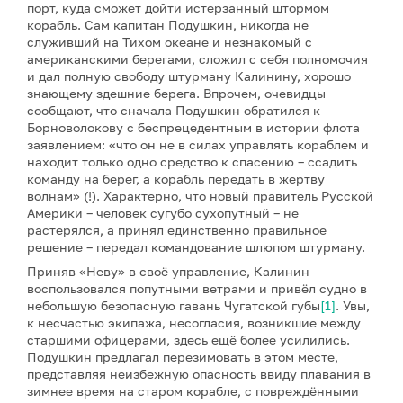
порт, куда сможет дойти истерзанный штормом
корабль. Сам капитан Подушкин, никогда не
служивший на Тихом океане и незнакомый с
американскими берегами, сложил с себя полномочия
и дал полную свободу штурману Калинину, хорошо
знающему здешние берега. Впрочем, очевидцы
сообщают, что сначала Подушкин обратился к
Борноволокову с беспрецедентным в истории флота
заявлением: «что он не в силах управлять кораблем и
находит только одно средство к спасению – ссадить
команду на берег, а корабль передать в жертву
волнам» (!). Характерно, что новый правитель Русской
Америки – человек сугубо сухопутный – не
растерялся, а принял единственно правильное
решение – передал командование шлюпом штурману.
Приняв «Неву» в своё управление, Калинин
воспользовался попутными ветрами и привёл судно в
небольшую безопасную гавань Чугатской губы
[1]
. Увы,
к несчастью экипажа, несогласия, возникшие между
старшими офицерами, здесь ещё более усилились.
Подушкин предлагал перезимовать в этом месте,
представляя неизбежную опасность ввиду плавания в
зимнее время на старом корабле, с повреждёнными