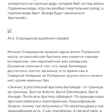
напороться на горячую воду, которая бьёт из-под земли.
Подземные воды. Кругом вообще смертельный холод, а
горячие воды бьют. Всегда будут заниматься
Арктикой».
М.А. Спиридонов (крайний справа)
Михаил Спиридонов проехал вдоль всего Полярного
круга, но российская Арктика ему кажется гораздо
интереснее, чем европейская или канадская.
Основное отличие в том, что наше Заполярье
достаточно плотно заселено, в то время как в
Северной Америке за Полярным кругом почти ничего
нет, кроме военных баз.
«Значит, в российской Арктике был везде – от границы
до границы. Был на Аляске. Был в Гренландии. Был в
Канаде. Почти всю Арктику объездил. По природе наша
Арктика побогаче и поинтереснее. Разнообразнее.
Знаете, почему так получилось? По геологии даже у нас
разнообразие есть. У нас платформа. А там всё-таки, в