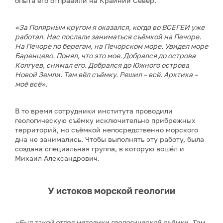
опыта его отправили на Крайний Север.
«За Полярным кругом я оказался, когда во ВСЕГЕИ уже
работал. Нас послали заниматься съёмкой на Печоре.
На Печоре по берегам, на Печорском море. Увидел море
Баренцево. Понял, что это мое. Добрался до острова
Колгуев, снимал его. Добрался до Южного острова
Новой Земли. Там вёл съёмку. Решил – всё. Арктика –
моё всё».
В то время сотрудники института проводили
геологическую съёмку исключительно прибрежных
территорий, но съёмкой непосредственно морского
дна не занимались. Чтобы выполнять эту работу, была
создана специальная группа, в которую вошёл и
Михаил Александрович.
У истоков морской геологии
«Был такой отдел методики геологической съёмки. Там