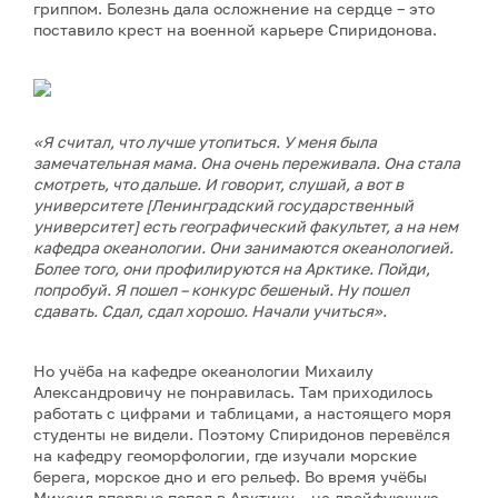
гриппом. Болезнь дала осложнение на сердце – это
поставило крест на военной карьере Спиридонова.
«Я считал, что лучше утопиться. У меня была
замечательная мама. Она очень переживала. Она стала
смотреть, что дальше. И говорит, слушай, а вот в
университете [Ленинградский государственный
университет] есть географический факультет, а на нем
кафедра океанологии. Они занимаются океанологией.
Более того, они профилируются на Арктике. Пойди,
попробуй. Я пошел – конкурс бешеный. Ну пошел
сдавать. Сдал, сдал хорошо. Начали учиться».
Но учёба на кафедре океанологии Михаилу
Александровичу не понравилась. Там приходилось
работать с цифрами и таблицами, а настоящего моря
студенты не видели. Поэтому Спиридонов перевёлся
на кафедру геоморфологии, где изучали морские
берега, морское дно и его рельеф. Во время учёбы
Михаил впервые попал в Арктику – на дрейфующую