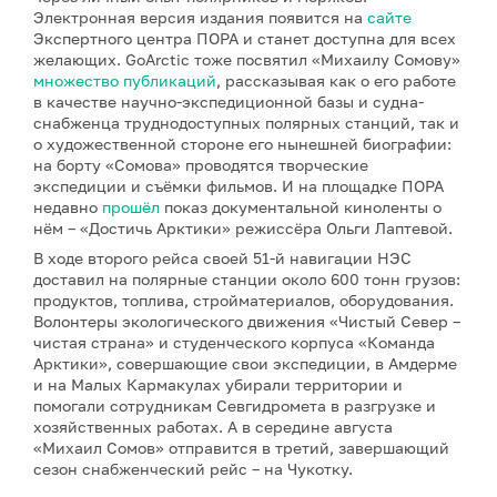
Электронная версия издания появится на
сайте
Экспертного центра ПОРА и станет доступна для всех
желающих. GoArctic тоже посвятил «Михаилу Сомову»
множество публикаций
, рассказывая как о его работе
в качестве научно-экспедиционной базы и судна-
снабженца труднодоступных полярных станций, так и
о художественной стороне его нынешней биографии:
на борту «Сомова» проводятся творческие
экспедиции и съёмки фильмов. И на площадке ПОРА
недавно
прошёл
показ документальной киноленты о
нём – «Достичь Арктики» режиссёра Ольги Лаптевой.
В ходе второго рейса своей 51-й навигации НЭС
доставил на полярные станции около 600 тонн грузов:
продуктов, топлива, стройматериалов, оборудования.
Волонтеры экологического движения «Чистый Север –
чистая страна» и студенческого корпуса «Команда
Арктики», совершающие свои экспедиции, в Амдерме
и на Малых Кармакулах убирали территории и
помогали сотрудникам Севгидромета в разгрузке и
хозяйственных работах. А в середине августа
«Михаил Сомов» отправится в третий, завершающий
сезон снабженческий рейс – на Чукотку.