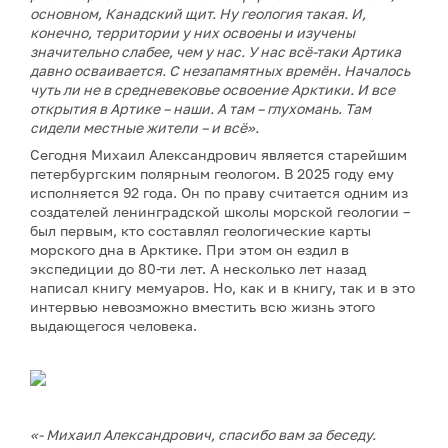
основном, Канадский щит. Ну геология такая. И,
конечно, территории у них освоены и изучены
значительно слабее, чем у нас. У нас всё-таки Артика
давно осваивается. С незапамятных времён. Началось
чуть ли не в средневековье освоение Арктики. И все
открытия в Артике – наши. А там – глухомань. Там
сидели местные жители – и всё».
Сегодня Михаил Александрович является старейшим
петербургским полярным геологом. В 2025 году ему
исполняется 92 года. Он по праву считается одним из
создателей ленинградской школы морской геологии –
был первым, кто составлял геологические карты
морского дна в Арктике. При этом он ездил в
экспедиции до 80-ти лет. А несколько лет назад
написал книгу мемуаров. Но, как и в книгу, так и в это
интервью невозможно вместить всю жизнь этого
выдающегося человека.
«- Михаил Александрович, спасибо вам за беседу.