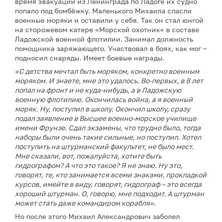
время эвакуации из Ленинграда по Ладоге их судно
попало под бомбёжку. Маленького Михаила спасли
военные моряки и оставили у себя. Так он стал юнгой
на сторожевом катере «Морской охотник» в составе
Ладожской военной флотилии. Занимал должность
помощника заряжающего. Участвовал в боях, как мог –
подносил снаряды. Имеет боевые награды.
«С детства мечтал быть моряком, конкретно военным
моряком. И знаете, мне это удалось. Во-первых, в 8 лет
попал на фронт и не куда-нибудь, а в Ладожскую
военную флотилию. Окончилась война, а я военный
моряк. Ну, поступил в школу. Окончил школу, сразу
подал заявление в Высшее военно-морское училище
имени Фрунзе. Сдал экзамены, что трудно было, тогда
наборы были очень такие сильные, но поступил. Хотел
поступить на штурманский факультет, не было мест.
Мне сказали, вот, пожалуйста, хотите быть
гидрографом? А что это такое? Я не знаю. Ну это,
говорят, те, кто занимается всеми знаками, прокладкой
курсов, имейте в виду, говорят, гидрограф – это всегда
хороший штурман. О, говорю, мне подходит. А штурман
может стать даже командиром корабля».
Но после этого Михаил Александрович заболел