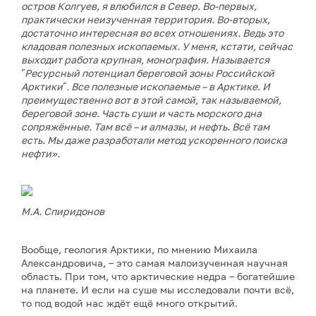
остров Колгуев, я влюбился в Север. Во-первых,
практически неизученная территория. Во-вторых,
достаточно интересная во всех отношениях. Ведь это
кладовая полезных ископаемых. У меня, кстати, сейчас
выходит работа крупная, монография. Называется
῝Ресурсный потенциал береговой зоны Российской
Арктики῝. Все полезные ископаемые – в Арктике. И
преимущественно вот в этой самой, так называемой,
береговой зоне. Часть суши и часть морского дна
сопряжённые. Там всё – и алмазы, и нефть. Всё там
есть. Мы даже разработали метод ускоренного поиска
нефти».
М.А. Спиридонов
Вообще, геология Арктики, по мнению Михаила
Александровича, – это самая малоизученная научная
область. При том, что арктические недра – богатейшие
на планете. И если на суше мы исследовали почти всё,
то под водой нас ждёт ещё много открытий.