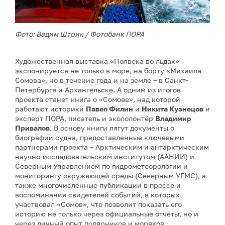
Фото: Вадим Штрик / Фотобанк ПОРА
Художественная выставка «Полвека во льдах»
экспонируется не только в море, на борту «Михаила
Сомова», но в течение года и на земле – в Санкт-
Петербурге и Архангельске. А одним из итогов
проекта станет книга о «Сомове», над которой
работают историки
Павел Филин
и
Никита Кузнецов
и
эксперт ПОРА, писатель и экололонтёр
Владимир
Привалов.
В основу книги лягут документы о
биографии судна, предоставленные ключевыми
партнерами проекта – Арктическим и антарктическим
научно‑исследовательским институтом (ААНИИ) и
Северным Управлением по гидрометеорологии и
мониторингу окружающей среды (Северным УГМС), а
также многочисленные публикации в прессе и
воспоминания свидетелей событий, в которых
участвовал «Сомов», что позволит показать его
историю не только через официальные отчёты, но и
через личный опыт полярников и моряков.