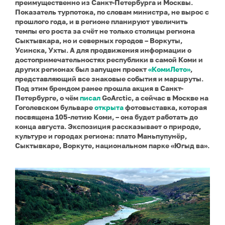
преимущественно из Санкт-Петербурга и Москвы.
Показатель турпотока, по словам министра, не вырос с
прошлого года, и в регионе планируют увеличить
темпы его роста за счёт не только столицы региона
Сыктывкара, но и северных городов – Воркуты,
Усинска, Ухты. А для продвижения информации о
достопримечательностях республики в самой Коми и
других регионах был запущен проект
«КомиЛето»
,
представляющий все знаковые события и маршруты.
Под этим брендом ранее прошла акция в Санкт-
Петербурге, о чём
писал
GoArctic, а сейчас в Москве на
Гоголевском бульваре
открыта
фотовыставка, которая
посвящена 105-летию Коми, – она будет работать до
конца августа. Экспозиция рассказывает о природе,
культуре и городах региона: плато Маньпупунёр,
Сыктывкаре, Воркуте, национальном парке «Югыд ва».