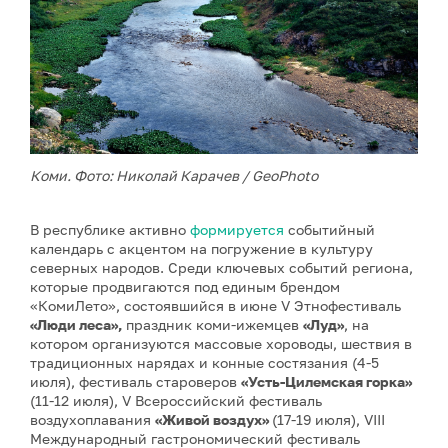
Коми. Фото: Николай Карачев / GeoPhoto
В республике активно
формируется
событийный
календарь с акцентом на погружение в культуру
северных народов. Среди ключевых событий региона,
которые продвигаются под единым брендом
«КомиЛето», состоявшийся в июне V Этнофестиваль
«Люди леса»,
праздник коми-ижемцев
«Луд»
, на
котором организуются массовые хороводы, шествия в
традиционных нарядах и конные состязания (4-5
июля), фестиваль староверов
«Усть-Цилемская горка»
(11-12 июля), V Всероссийский фестиваль
воздухоплавания
«Живой воздух»
(17-19 июля), VIII
Международный гастрономический фестиваль