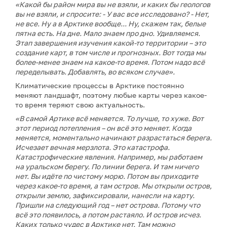
«Какой бы район мира вы не взяли, и каких бы геологов
вы не взяли, и спросите: - У вас все исследовано? - Нет,
не все. Ну а в Арктике вообще... Ну, скажем так, белые
пятна есть. На дне. Мало знаем про дно. Удивляемся.
Этап завершения изучения какой-то территории – это
создание карт, в том числе и прогнозных. Вот тогда мы
более-менее знаем на какое-то время. Потом надо всё
переделывать. Добавлять, во всяком случае».
Климатические процессы в Арктике постоянно
меняют ландшафт, поэтому любые карты через какое-
то время теряют свою актуальность.
«В самой Артике всё меняется. То лучше, то хуже. Вот
этот период потепления – он всё это меняет. Когда
меняется, моментально начинают разрастаться берега.
Исчезает вечная мерзлота. Это катастрофа.
Катастрофические явления. Например, мы работаем
на уральском берегу. По линии берега. И там ничего
нет. Вы идёте по чистому морю. Потом вы приходите
через какое-то время, а там остров. Мы открыли остров,
открыли землю, зафиксировали, нанесли на карту.
Пришли на следующий год – нет острова. Потому что
всё это появилось, а потом растаяло. И остров исчез.
Каких только чудес в Арктике нет. Там можно