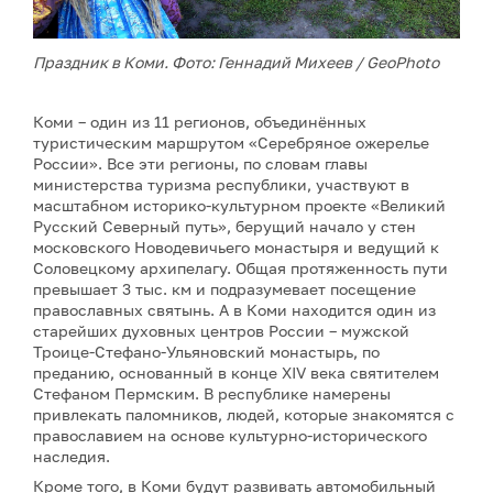
Праздник в Коми. Фото: Геннадий Михеев / GeoPhoto
Коми – один из 11 регионов, объединённых
туристическим маршрутом «Серебряное ожерелье
России». Все эти регионы, по словам главы
министерства туризма республики, участвуют в
масштабном историко-культурном проекте «Великий
Русский Северный путь», берущий начало у стен
московского Новодевичьего монастыря и ведущий к
Соловецкому архипелагу. Общая протяженность пути
превышает 3 тыс. км и подразумевает посещение
православных святынь. А в Коми находится один из
старейших духовных центров России – мужской
Троице-Стефано-Ульяновский монастырь, по
преданию, основанный в конце XIV века святителем
Стефаном Пермским. В республике намерены
привлекать паломников, людей, которые знакомятся с
православием на основе культурно-исторического
наследия.
Кроме того, в Коми будут развивать автомобильный