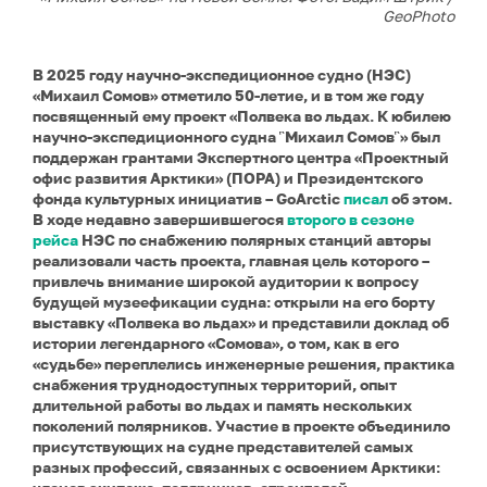
GeoPhoto
В 2025 году научно-экспедиционное судно (НЭС)
«Михаил Сомов» отметило 50-летие, и в том же году
посвященный ему проект «Полвека во льдах. К юбилею
научно-экспедиционного судна ῝Михаил Сомов῝» был
поддержан грантами Экспертного центра «Проектный
офис развития Арктики» (ПОРА) и Президентского
фонда культурных инициатив – GoArctic
писал
об этом.
В ходе недавно завершившегося
второго в сезоне
рейса
НЭС по снабжению полярных станций авторы
реализовали часть проекта, главная цель которого –
привлечь внимание широкой аудитории к вопросу
будущей музеефикации судна: открыли на его борту
выставку «Полвека во льдах» и представили доклад об
истории легендарного «Сомова», о том, как в его
«судьбе» переплелись инженерные решения, практика
снабжения труднодоступных территорий, опыт
длительной работы во льдах и память нескольких
поколений полярников.
Участие в проекте объединило
присутствующих на судне представителей самых
разных профессий, связанных с освоением Арктики: