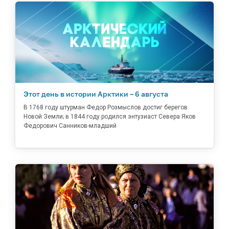
Этот день в истории Арктики – 6 августа
В 1768 году штурман Федор Розмыслов достиг берегов
Новой Земли; в 1844 году родился энтузиаст Севера Яков
Федорович Санников-младший