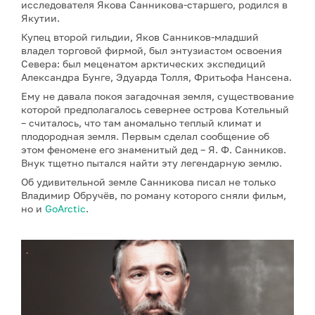
исследователя Якова Санникова-старшего, родился в
Якутии.
Купец второй гильдии, Яков Санников-младший
владел торговой фирмой, был энтузиастом освоения
Севера: был меценатом арктических экспедиций
Александра Бунге, Эдуарда Толля, Фритьофа Нансена.
Ему не давала покоя загадочная земля, существование
которой предполагалось севернее острова Котельный
– считалось, что там аномально теплый климат и
плодородная земля. Первым сделал сообщение об
этом феномене его знаменитый дед – Я. Ф. Санников.
Внук тщетно пытался найти эту легендарную землю.
Об удивительной земле Санникова писал не только
Владимир Обручёв, по роману которого сняли фильм,
но и
GoArctic
.