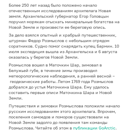
Более 250 лет назад было положено начало
отечественным исследованиям архипелага Новая
земля. Архангельский губернатор Егор Головцын
поручил морякам отыскать минеральные богатства на
Новой Земле и произвести ее береговую опись.
За дело взялся опытный и храбрый путешественник,
штурман Федор Розмыслов с небольшим отрядом
соратников. Судно помог снарядить купец Бармин. 10
июля экспедиция вышла из Архангельска и 6 августа
оказалась у берегов Новой Земли.
Розмыслов вошел в Маточкин Шар, зимовал в
Белужьей губе, в течение зимы производил
метеорологические наблюдения, а ранней весной –
геодезические работы. Летом 1769 года Розмыслов
добрался до устья Маточкина Шара. Ему удалось
составить первые описи Маточкина Шара и Новой
Земли.
Путешествия и зимовки Розмыслова положили начало
русским исследованиям этого архипелага. Впрочем,
поселения самоедов и поморов существовали на
Новой Земле задолго до появления там команды
Розмыслова. Читайте об этом в
публикации
GoArctic
.