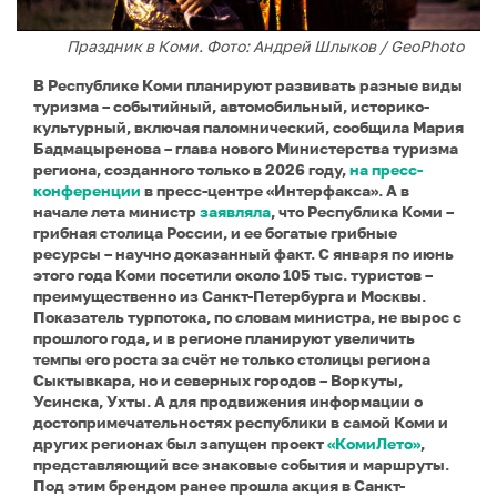
Праздник в Коми. Фото: Андрей Шлыков / GeoPhoto
В Республике Коми планируют развивать разные виды
туризма – событийный, автомобильный, историко-
культурный, включая паломнический, сообщила Мария
Бадмацыренова – глава нового Министерства туризма
региона, созданного только в 2026 году,
на пресс-
конференции
в пресс-центре «Интерфакса». А в
начале лета министр
заявляла
, что Республика Коми –
грибная столица России, и ее богатые грибные
ресурсы – научно доказанный факт. С января по июнь
этого года Коми посетили около 105 тыс. туристов –
преимущественно из Санкт-Петербурга и Москвы.
Показатель турпотока, по словам министра, не вырос с
прошлого года, и в регионе планируют увеличить
темпы его роста за счёт не только столицы региона
Сыктывкара, но и северных городов – Воркуты,
Усинска, Ухты. А для продвижения информации о
достопримечательностях республики в самой Коми и
других регионах был запущен проект
«КомиЛето»
,
представляющий все знаковые события и маршруты.
Под этим брендом ранее прошла акция в Санкт-