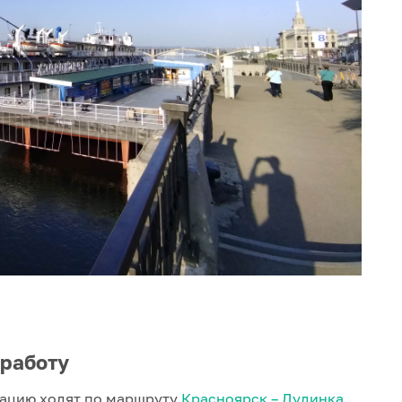
 работу
гацию ходят по маршруту
Красноярск – Дудинка
,