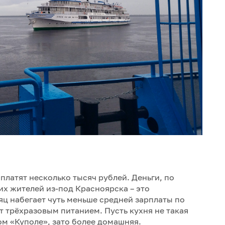
 платят несколько тысяч рублей. Деньги, по
их жителей из-под Красноярска – это
яц набегает чуть меньше средней зарплаты по
т трёхразовым питанием. Пусть кухня не такая
ом «Куполе», зато более домашняя.