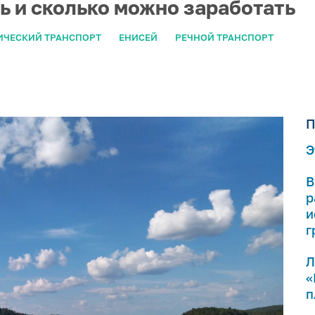
ь и сколько можно заработать
ИЧЕСКИЙ ТРАНСПОРТ
ЕНИСЕЙ
РЕЧНОЙ ТРАНСПОРТ
П
Э
В
р
и
г
Л
«
п