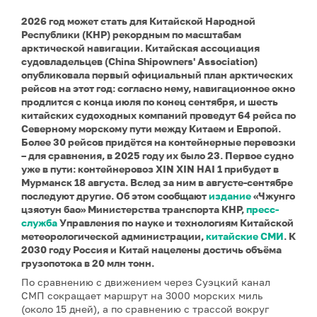
2026 год может стать для Китайской Народной
Республики (КНР) рекордным по масштабам
арктической навигации. Китайская ассоциация
судовладельцев (China Shipowners' Association)
опубликовала первый официальный план арктических
рейсов на этот год: согласно нему, навигационное окно
продлится с конца июля по конец сентября, и шесть
китайских судоходных компаний проведут 64 рейса по
Северному морскому пути между Китаем и Европой.
Более 30 рейсов придётся на контейнерные перевозки
– для сравнения, в 2025 году их было 23. Первое судно
уже в пути: контейнеровоз XIN XIN HAI 1 прибудет в
Мурманск 18 августа. Вслед за ним в августе-сентябре
последуют другие. Об этом сообщают
издание
«Чжунго
цзяотун бао» Министерства транспорта КНР,
пресс-
служба
Управления по науке и технологиям Китайской
метеорологической администрации,
китайские СМИ
. К
2030 году Россия и Китай нацелены достичь объёма
грузопотока в 20 млн тонн.
По сравнению с движением через Суэцкий канал
СМП сокращает маршрут на 3000 морских миль
(около 15 дней), а по сравнению с трассой вокруг