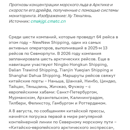
Прогнозы концентрации морского льда в Арктике и
скорости его дрейфа, полученные с помощью системы
мониторинга. Изображение: Ху Тяньтянь.
Источник:
cmakjgl.cmatc.cn
Среди шести компаний, которые проведут 64 рейса в
этом году – NewNew Shipping, один из самых
активных операторов, выполнивший в 2025-м 13
рейсов по Севморпути. В 2026 году компания
запланировала шесть арктических рейсов. Еще в
навигации участвуют Ningbo Hongkun Shipping,
Dalian Trawind Shipping, Tianjin Yueqian Shipping и
Shanghai Dahua Shipping. Маршруты рейсов свяжут
китайские порты – Наньша, Шанхай, Нинбо, Циндао,
Тайцан, Тяньцзинь, Жичжао, Фучжоу – с
европейскими хабами: Санкт-Петербургом,
Мурманском, Архангельском, Калининградом,
Тилбери, Феликстоу, Гамбургом и Роттердамом.
А 8 августа, по сообщениям китайской прессы,
начнётся погрузка первой в мире регулярной
контейнерной линии по Северному морскому пути –
«Китайско-европейского арктического экспресса»,