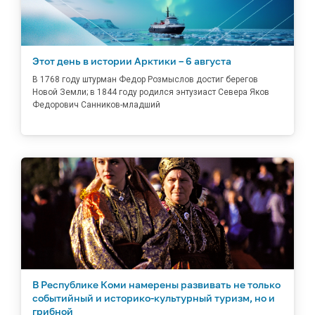
Этот день в истории Арктики – 6 августа
В 1768 году штурман Федор Розмыслов достиг берегов
Новой Земли; в 1844 году родился энтузиаст Севера Яков
Федорович Санников-младший
В Республике Коми намерены развивать не только
событийный и историко-культурный туризм, но и
грибной