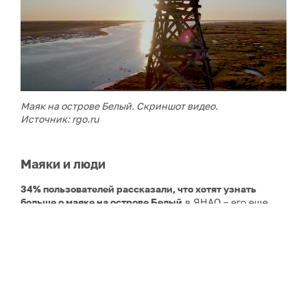
Маяк на острове Белый. Скриншот видео.
Источник: rgo.ru
Маяки и люди
34% пользователей рассказали, что хотят узнать
больше о маяке на острове Белый
в ЯНАО – его еще
называют «Эйфелевой башней Российского
Заполярья»: он представляет собой построенную в
1934-36 годах ажурную деревянную конструкцию
сложного «плетения». Остров Белый, отделённый от
полуострова Ямал проливом Малыгина, расположен в
Карском море и является самой северной
территорией ЯНАО. Высота маяка – 36 м, дальность
видимости – 16 миль. Карточка этого навигационного