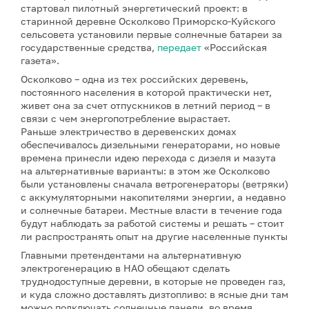
стартовал пилотный энергетический проект: в
старинной деревне Осколково Приморско-Куйского
сельсовета установили первые солнечные батареи за
государственные средства,
передает
«Российская
газета».
Осколково – одна из тех российских деревень,
постоянного населения в которой практически нет,
живет она за счет отпускников в летний период – в
связи с чем энергопотребление вырастает.
Раньше электричество в деревенских домах
обеспечивалось дизельными генераторами, но новые
времена принесли идею перехода с дизеля и мазута
на альтернативные варианты: в этом же Осколково
были установлены сначала ветрогенераторы (ветряки)
с аккумуляторными накопителями энергии, а недавно
и солнечные батареи. Местные власти в течение года
будут наблюдать за работой системы и решать – стоит
ли распространять опыт на другие населенные пункты
Главными претендентами на альтернативную
электрогенерацию в НАО обещают сделать
труднодоступные деревни, в которые не проведен газ,
и куда сложно доставлять дизтопливо: в ясные дни там
можно подключать солнечные панели, во время