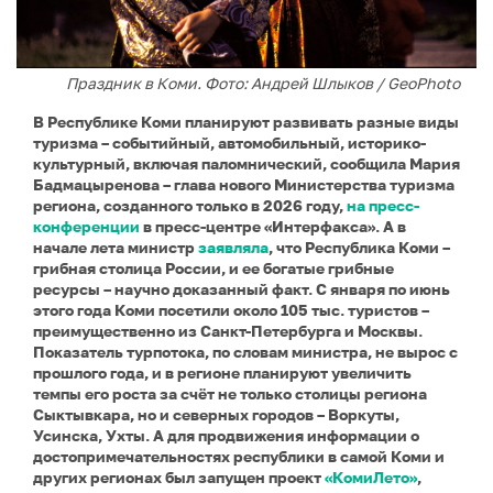
Праздник в Коми. Фото: Андрей Шлыков / GeoPhoto
В Республике Коми планируют развивать разные виды
туризма – событийный, автомобильный, историко-
культурный, включая паломнический, сообщила Мария
Бадмацыренова – глава нового Министерства туризма
региона, созданного только в 2026 году,
на пресс-
конференции
в пресс-центре «Интерфакса». А в
начале лета министр
заявляла
, что Республика Коми –
грибная столица России, и ее богатые грибные
ресурсы – научно доказанный факт. С января по июнь
этого года Коми посетили около 105 тыс. туристов –
преимущественно из Санкт-Петербурга и Москвы.
Показатель турпотока, по словам министра, не вырос с
прошлого года, и в регионе планируют увеличить
темпы его роста за счёт не только столицы региона
Сыктывкара, но и северных городов – Воркуты,
Усинска, Ухты. А для продвижения информации о
достопримечательностях республики в самой Коми и
других регионах был запущен проект
«КомиЛето»
,