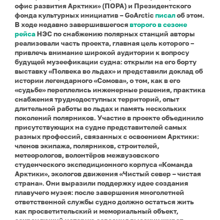
офис развития Арктики» (ПОРА) и Президентского
фонда культурных инициатив – GoArctic
писал
об этом.
В ходе недавно завершившегося
второго в сезоне
рейса
НЭС по снабжению полярных станций авторы
реализовали часть проекта, главная цель которого –
привлечь внимание широкой аудитории к вопросу
будущей музеефикации судна: открыли на его борту
выставку «Полвека во льдах» и представили доклад об
истории легендарного «Сомова», о том, как в его
«судьбе» переплелись инженерные решения, практика
снабжения труднодоступных территорий, опыт
длительной работы во льдах и память нескольких
поколений полярников.
Участие в проекте объединило
присутствующих на судне представителей самых
разных профессий, связанных с освоением Арктики:
членов экипажа, полярников, строителей,
метеорологов, волонтёров межвузовского
студенческого экспедиционного корпуса «Команда
Арктики», экологов движения «Чистый север – чистая
страна». Они выразили поддержку идее создания
плавучего музея: после завершения многолетней
ответственной службы судно должно остаться жить
как просветительский и мемориальный объект,