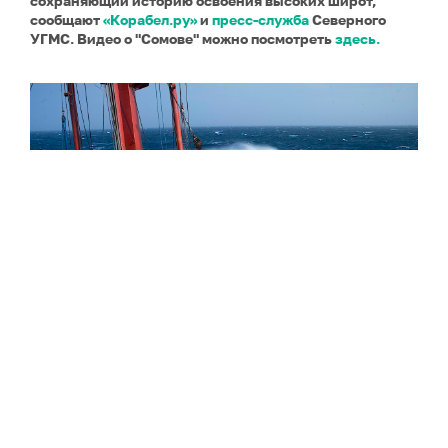
сохраняющий историю освоения высоких широт,
сообщают
«Корабел.ру»
и
пресс-служба
Северного
УГМС. Видео о "Сомове" можно посмотреть
здесь.
Фото: Вадим Штрик / Фотобанк ПОРА
Художественная выставка «Полвека во льдах»
экспонируется не только в море, на борту «Михаила