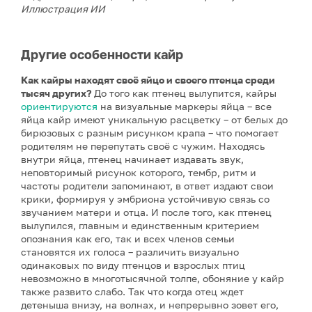
Иллюстрация ИИ
Другие особенности кайр
Как кайры находят своё яйцо и своего птенца среди
тысяч других?
До того как птенец вылупится, кайры
ориентируются
на визуальные маркеры яйца – все
яйца кайр имеют уникальную расцветку – от белых до
бирюзовых с разным рисунком крапа – что помогает
родителям не перепутать своё с чужим. Находясь
внутри яйца, птенец начинает издавать звук,
неповторимый рисунок которого, тембр, ритм и
частоты родители запоминают, в ответ издают свои
крики, формируя у эмбриона устойчивую связь со
звучанием матери и отца. И после того, как птенец
вылупился, главным и единственным критерием
опознания как его, так и всех членов семьи
становятся их голоса – различить визуально
одинаковых по виду птенцов и взрослых птиц
невозможно в многотысячной толпе, обоняние у кайр
также развито слабо. Так что когда отец ждет
детеныша внизу, на волнах, и непрерывно зовет его,