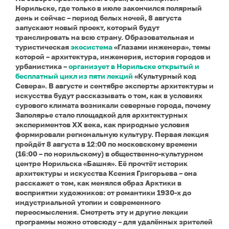
Норильске, где только в июле закончился полярный
день и сейчас – период белых ночей, 8 августа
запускают новый проект, который будут
транслировать на всю страну. Образовательная и
туристическая
экосистема
«Глазами инженера», темы
которой – архитектура, инженерия, история городов и
урбанистика –
организует в Норильске открытый и
бесплатный цикл из пяти лекций
«Культурный код
Севера». В августе и сентябре эксперты архитектуры и
искусства будут рассказывать о том, как в условиях
сурового климата возникали северные города, почему
Заполярье стало площадкой для архитектурных
экспериментов XX века, как природные условия
формировали региональную культуру. Первая лекция
пройдёт 8 августа в 12:00 по московскому времени
(16:00 – по норильскому) в общественно-культурном
центре Норильска «Башня». Её прочтёт историк
архитектуры и искусства Ксения Григорьева – она
расскажет о том, как менялся образ Арктики в
восприятии художников: от романтики 1930-х до
индустриальной утопии и современного
переосмысления. Смотреть эту и другие лекции
программы можно отовсюду – для удалённых зрителей