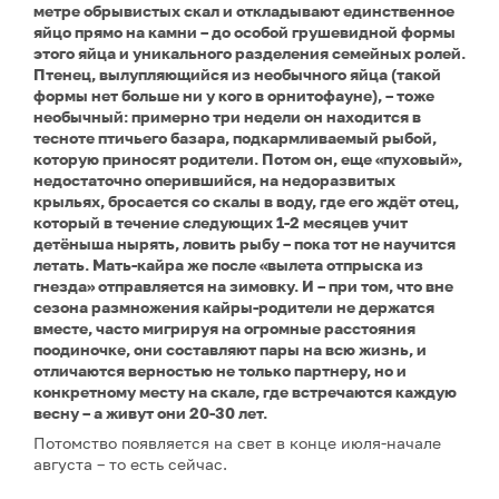
метре обрывистых скал и откладывают единственное
яйцо прямо на камни – до особой грушевидной формы
этого яйца и уникального разделения семейных ролей.
Птенец, вылупляющийся из необычного яйца (такой
формы нет больше ни у кого в орнитофауне), – тоже
необычный: примерно три недели он находится в
тесноте птичьего базара, подкармливаемый рыбой,
которую приносят родители. Потом он, еще «пуховый»,
недостаточно оперившийся, на недоразвитых
крыльях, бросается со скалы в воду, где его ждёт отец,
который в течение следующих 1-2 месяцев учит
детёныша нырять, ловить рыбу – пока тот не научится
летать. Мать-кайра же после «вылета отпрыска из
гнезда» отправляется на зимовку. И – при том, что вне
сезона размножения кайры-родители не держатся
вместе, часто мигрируя на огромные расстояния
поодиночке, они составляют пары на всю жизнь, и
отличаются верностью не только партнеру, но и
конкретному месту на скале, где встречаются каждую
весну – а живут они 20-30 лет.
Потомство появляется на свет в конце июля-начале
августа – то есть сейчас.