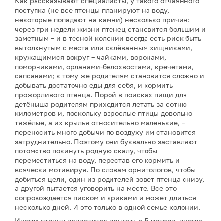
Как рассказывают специалисты, у такого отчаянного
поступка (не все птенцы планируют на воду,
некоторые попадают на камни) несколько причин:
через три недели жизни птенец становится большим и
заметным – и в тесной колонии всегда есть риск быть
вытолкнутым с места или склёванным хищниками,
кружащимися вокруг – чайками, воронами,
поморниками, орланами-белохвостами, кречетами,
сапсанами; к тому же родителям становится сложно и
добывать достаточно еды для себя, и кормить
прожорливого птенца. Порой в поисках пищи для
детёныша родителям приходится летать за сотню
километров и, поскольку взрослые птицы довольно
тяжёлые, а их крылья относительно маленькие, –
переносить много добычи по воздуху им становится
затруднительно. Поэтому они буквально заставляют
потомство покинуть родную скалу, чтобы
переместиться на воду, перестав его кормить и
всячески мотивируя. По словам орнитологов, чтобы
добиться цели, один из родителей зовет птенца снизу,
а другой пытается уговорить на месте. Все это
сопровождается писком и криками и может длиться
несколько дней. И это только в одной семье колонии.
Иногда птенцу приходится прыгать с 5 метров, иногда