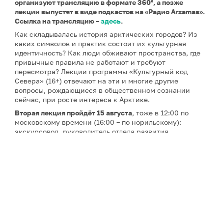
организуют трансляцию в формате 360°, а позже
лекции выпустят в виде подкастов на «Радио Arzamas».
Ссылка на трансляцию –
здесь
.
Как складывалась история арктических городов? Из
каких символов и практик состоит их культурная
идентичность? Как люди обживают пространства, где
привычные правила не работают и требуют
пересмотра? Лекции программы «Культурный код
Севера» (16+) отвечают на эти и многие другие
вопросы, рождающиеся в общественном сознании
сейчас, при росте интереса к Арктике.
Вторая лекция
пройдёт 15 августа
, тоже в 12:00 по
московскому времени (16:00 – по норильскому):
экскурсовод, руководитель отдела развития
образовательной компании «Глазами инженера»
Марина Фирсова
расскажет о «жизни при -40°C, о
быте и культуре Норильска».
Третью и четвёртую
лекции об архитектуре Арктики
27 и 29 августа
прочтёт
Айрат Багаутдинов
– историк
архитектуры, экскурсовод, руководитель
образовательной компании «Глазами инженера».
Пятая лекция
запланирована на
5 сентября
– ее тема: