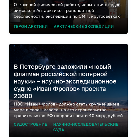
О тяжелой физической работе, испытаниях судов,
зимовке в Антарктике, транспортной
безопасности, экспедиции по СМП, кругосветках
и молодых полярниках
ГЕРОИ АРКТИКИ
АРКТИЧЕСКИЕ ЭКСПЕДИЦИИ
В Петербурге заложили «новый
флагман российской полярной
науки» – научно-экспедиционное
судно «Иван Фролов» проекта
23680
НЭС «Иван Фролов» должно стать крупнейшим в
мире в своем классе, на его строительство
правительство РФ направит почти 40 млрд рублей
СУДОСТРОЕНИЕ
НАУЧНО-ИССЛЕДОВАТЕЛЬСКИЕ
СУДА