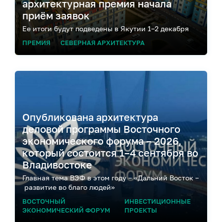
архитектурная премия начала
приём заявок
Ее итоги будут подведены в Якутии 1–2 декабря
ПРЕМИЯ
СЕВЕРНАЯ АРХИТЕКТУРА
Опубликована архитектура
деловой программы Восточного
экономического форума – 2026,
который состоится 1–4 сентября во
Владивостоке
Главная тема ВЭФ в этом году – «Дальний Восток –
развитие во благо людей»
ВОСТОЧНЫЙ
ИНВЕСТИЦИОННЫЕ
ЭКОНОМИЧЕСКИЙ ФОРУМ
ПРОЕКТЫ