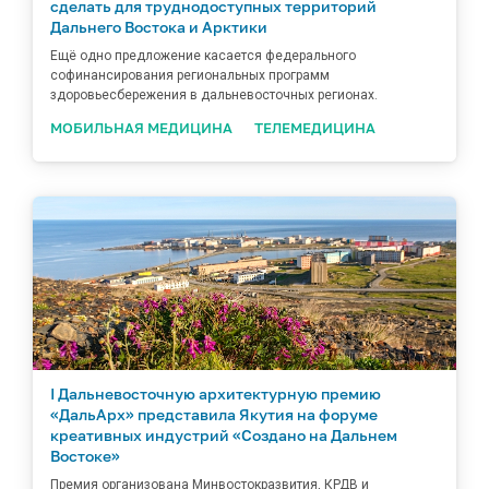
сделать для труднодоступных территорий
Дальнего Востока и Арктики
Ещё одно предложение касается федерального
софинансирования региональных программ
здоровьесбережения в дальневосточных регионах.
МОБИЛЬНАЯ МЕДИЦИНА
ТЕЛЕМЕДИЦИНА
I Дальневосточную архитектурную премию
«ДальАрх» представила Якутия на форуме
креативных индустрий «Создано на Дальнем
Востоке»
Премия организована Минвостокразвития, КРДВ и