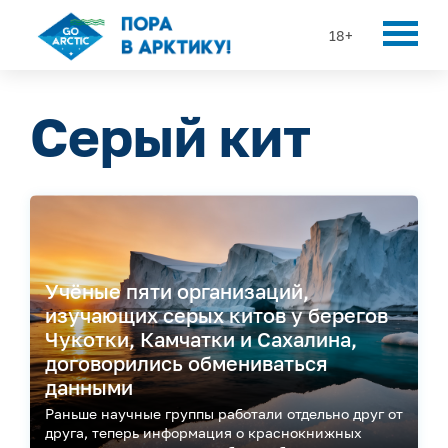
18+
Серый кит
Учёные пяти организаций,
изучающих серых китов у берегов
Чукотки, Камчатки и Сахалина,
договорились обмениваться
данными
Раньше научные группы работали отдельно друг от
друга, теперь информация о краснокнижных