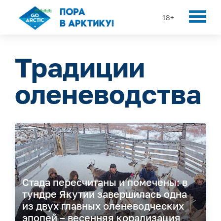
18+
Традиции
оленеводства
Стада пересчитаны и помечены: в
тундре Якутии завершилась одна
из двух главных оленеводческих
эпопей – весенняя корализация