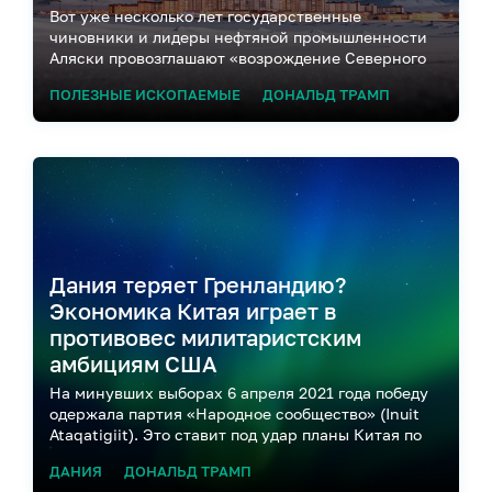
Вот уже несколько лет государственные
чиновники и лидеры нефтяной промышленности
Аляски провозглашают «возрождение Северного
склона», вызванное крупными проектами по
ПОЛЕЗНЫЕ ИСКОПАЕМЫЕ
ДОНАЛЬД ТРАМП
освоению недавно открытых месторождений
нефти Нанушук в западной части региона. Однако
менее чем за год два многомиллиардных
нефтяных проекта, запланированных на
ближайшие годы, превратились из
многообещающих в весьма неопределенные.
Дания теряет Гренландию?
Экономика Китая играет в
противовес милитаристским
амбициям США
На минувших выборах 6 апреля 2021 года победу
одержала партия «Народное сообщество» (Inuit
Ataqatigiit). Это ставит под удар планы Китая по
добыче редкоземельных металлов на юге
ДАНИЯ
ДОНАЛЬД ТРАМП
Гренландии, в числе которых уран и неодим.