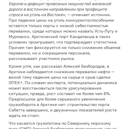
Европе и дефицит провозных мощностей железной
дороги в восточном направлении при профиците
спроса на уголь на Востоке»
, — отмечает источник.
При падении цены на уголь конкурентоспособными
остаются только порты с низкой себестоимостью
перевалки, среди которых можно назвать Усть-Лугу и
Мурманск. Арктический порт Кандалакша в таких
условиях проигрывает, что подтверждает статистика.
Причем там фиксируется не только снижение объемов
перевалки, но и сокращение персонала,
рассказывают участники рынка.
Кроме угля, как рассказал Алексей Безбородов, в
Арктике наблюдается снижение перевалки нефти —
виной тому падение цены на сырье и срыв сделки
ОПЕК+. По словам эксперта, потенциально динамика
может восстановиться после урегулирования
ситуации, правда, рост составит не более чем 8%.
Предпосылок для более серьезного увеличения
грузооборота в Арктике нет: строительство порта
Сабетта завершено, и двузначных показателей роста
ждать не стоит.
Что касается грузопотока по Северному морскому
пути (СМП) Алексей Безбородов прогнозирует, что за