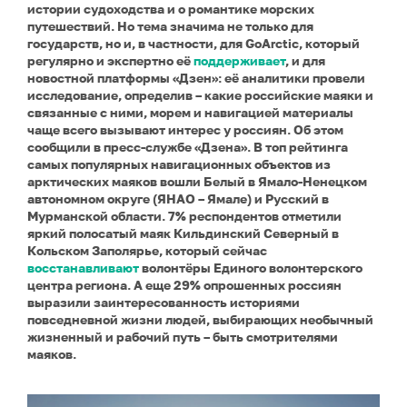
истории судоходства и о романтике морских
путешествий. Но тема значима не только для
государств, но и, в частности, для GoArctic, который
регулярно и экспертно её
поддерживает
, и для
новостной платформы «Дзен»: её аналитики провели
исследование, определив – какие российские маяки и
связанные с ними, морем и навигацией материалы
чаще всего вызывают интерес у россиян. Об этом
сообщили в пресс-службе
«Дзена». В топ рейтинга
самых популярных навигационных объектов из
арктических маяков вошли Белый в Ямало-Ненецком
автономном округе (ЯНАО – Ямале) и Русский в
Мурманской области. 7% респондентов отметили
яркий полосатый маяк Кильдинский Северный в
Кольском Заполярье, который сейчас
восстанавливают
волонтёры Единого волонтерского
центра региона. А еще 29% опрошенных россиян
выразили заинтересованность историями
повседневной жизни людей, выбирающих необычный
жизненный и рабочий путь – быть смотрителями
маяков.