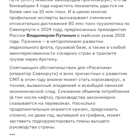
ближайшие 4 года нарастить показатель удастся не
более чем на 10 млн тонн. И в целом многие
профильные эксперты высказывают сомнение
относительно достижения 80 млн тонн грузопотока по
Севморпути к 2024 году, предписанных президентом
России
Владимиром Путиным
в майском указе 2018
года. Причина — в неторопливом развитии
ледокольного флота, грузовой базе, а также в слабой
заинтересованности соседних стран в транзите
грузов через Арктику.
Смягчающим обстоятельством для «Росатома»
(оператор Севморути) и всех причастных к развитию
СМП в этом году вполне может стать коронавирус, а
точнее, вызванный эпидемией и всеобщей паникой
экономический спад. Снижение объемов потребления
(в том числе нефти), производства закономерно
сказывается на перевозках. Насколько
продолжительным окажется кризис, предсказать
сложно, но даже год, выпавший из графика, может
заставить подкорректировать планы высшего
руководства страны.
***