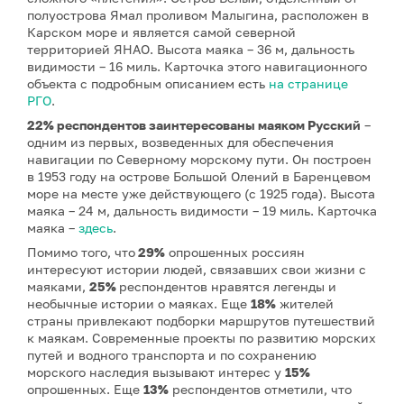
полуострова Ямал проливом Малыгина, расположен в
Карском море и является самой северной
территорией ЯНАО. Высота маяка – 36 м, дальность
видимости – 16 миль. Карточка этого навигационного
объекта с подробным описанием есть
на странице
РГО
.
22% респондентов заинтересованы маяком Русский
–
одним из первых, возведенных для обеспечения
навигации по Северному морскому пути. Он построен
в 1953 году на острове Большой Олений в Баренцевом
море на месте уже действующего (с 1925 года). Высота
маяка – 24 м, дальность видимости – 19 миль. Карточка
маяка –
здесь
.
Помимо того, что
29%
опрошенных россиян
интересуют истории людей, связавших свои жизни с
маяками,
25%
респондентов нравятся легенды и
необычные истории о маяках. Еще
18%
жителей
страны привлекают подборки маршрутов путешествий
к маякам. Современные проекты по развитию морских
путей и водного транспорта и по сохранению
морского наследия вызывают интерес у
15%
опрошенных. Еще
13%
респондентов отметили, что