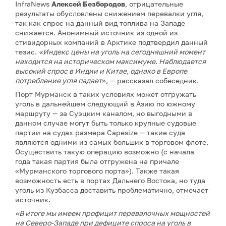
InfraNews
Алексей Безбородов
, отрицательные
результаты обусловлены снижением перевалки угля,
так как спрос на данный вид топлива на Западе
снижается. Анонимный источник из одной из
стивидорных компаний в Арктике подтвердил данный
тезис.
«Индекс цены на уголь на сегодняшний момент
находится на историческом максимуме. Наблюдается
высокий спрос в Индии и Китае, однако в Европе
потребление угля падает
», — рассказал собеседник.
Порт Мурманск в таких условиях может отгружать
уголь в дальнейшем следующий в Азию по южному
маршруту — за Суэцким каналом, но выгодными в
данном случае могут быть только крупные судовые
партии на судах размера Capesize — такие суда
являются одними из самых больших в торговом флоте.
Осуществить такую операцию возможно (с начала
года такая партия была отгружена на причале
«Мурманского торгового порта»). Также такая
возможность есть в портах Дальнего Востока, но туда
уголь из Кузбасса доставить проблематично, отмечает
источник.
«В итоге мы имеем профицит перевалочных мощностей
на Северо-Западе при дефиците спроса на уголь в