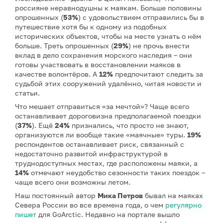
россияне неравнодушны к маякам. Больше половины
опрошенных (
53%
) с удовольствием отправились бы в
путешествие хотя бы к одному из подобных
исторических объектов, чтобы на месте узнать о нём
больше. Треть опрошенных (
29%
) не прочь внести
вклад в дело сохранения морского наследия – они
готовы участвовать в восстановлении маяков в
качестве волонтёров. А
12%
предпочитают следить за
судьбой этих сооружений удалённо, читая новости и
статьи.
Что мешает отправиться «за мечтой»? Чаще всего
останавливает дороговизна предполагаемой поездки
(
37%
). Ещё
24%
признались, что просто не знают,
организуются ли вообще такие «маячные» туры.
19%
респондентов останавливает риск, связанный с
недостаточно развитой инфраструктурой в
труднодоступных местах, где расположены маяки, а
14%
отмечают неудобство сезонности таких поездок –
чаще всего они возможны летом.
Наш постоянный автор
Мика Петров
бывал на маяках
Севера России во все времена года, о чем
регулярно
пишет
для GoArctic. Недавно на портале вышло