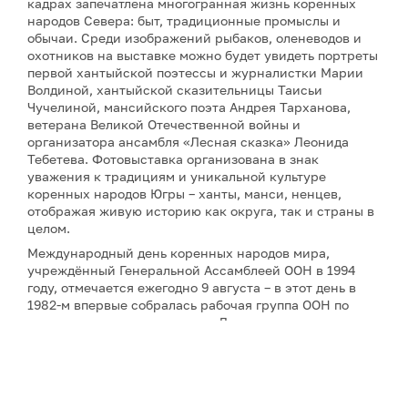
кадрах запечатлена многогранная жизнь коренных
народов Севера: быт, традиционные промыслы и
обычаи. Среди изображений рыбаков, оленеводов и
охотников на выставке можно будет увидеть портреты
первой хантыйской поэтессы и журналистки Марии
Волдиной, хантыйской сказительницы Таисьи
Чучелиной, мансийского поэта Андрея Тарханова,
ветерана Великой Отечественной войны и
организатора ансамбля «Лесная сказка» Леонида
Тебетева. Фотовыставка организована в знак
уважения к традициям и уникальной культуре
коренных народов Югры – ханты, манси, ненцев,
отображая живую историю как округа, так и страны в
целом.
Международный день коренных народов мира,
учреждённый Генеральной Ассамблеей ООН в 1994
году, отмечается ежегодно 9 августа – в этот день в
1982-м впервые собралась рабочая группа ООН по
вопросам коренных народов. Дата призвана
привлекать внимание к защите прав коренных
народов планеты, сохранению их культур, языков и
традиций.