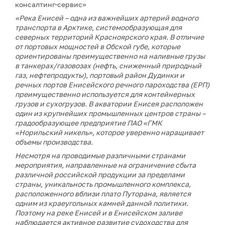
консалтинг-сервис»
«Река Енисей – одна из важнейших артерий водного
транспорта в Арктике, системообразующая для
северных территорий Красноярского края. В отличие
от портовых мощностей в Обской губе, которые
ориентированы преимущественно на наливные грузы
в танкерах/газовозах (нефть, сниженный природный
газ, нефтепродукты), портовый район Дудинки и
речных портов Енисейского речного пароходства (ЕРП)
преимущественно используется для контейнерных
грузов и сухогрузов. В акватории Енисея расположен
один из крупнейших промышленных центров страны –
градообразующее предприятие ПАО «ГМК
«Норильский никель», которое уверенно наращивает
объемы производства.
Несмотря на проводимые различными странами
мероприятия, направленные на ограничение сбыта
различной российской продукции за пределами
страны, уникальность промышленного комплекса,
расположенного вблизи плато Путорана, является
одним из краеугольных камней данной политики.
Поэтому на реке Енисей и в Енисейском заливе
наблюдается активное развитие судоходства для