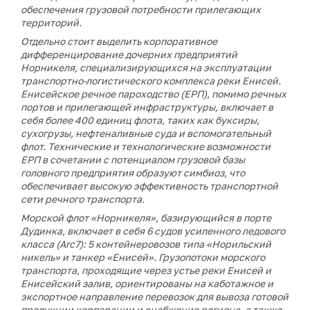
обеспечения грузовой потребности прилегающих
территорий.
Отдельно стоит выделить корпоративное
дифференцирование дочерних предприятий
Норникеля, специализирующихся на эксплуатации
транспортно-логистического комплекса реки Енисей.
Енисейское речное пароходство (ЕРП), помимо речных
портов и прилегающей инфраструктуры, включает в
себя более 400 единиц флота, таких как буксиры,
сухогрузы, нефтеналивные суда и вспомогательный
флот. Технические и технологические возможности
ЕРП в сочетании с потенциалом грузовой базы
головного предприятия образуют симбиоз, что
обеспечивает высокую эффективность транспортной
сети речного транспорта.
Морской флот «Норникеля», базирующийся в порте
Дудинка, включает в себя 6 судов усиленного ледового
класса (Arc7): 5 контейнеровозов типа «Норильский
никель» и танкер «Енисей». Грузопотоки морского
транспорта, проходящие через устье реки Енисей и
Енисейский залив, ориентированы на каботажное и
экспортное направление перевозок для вывоза готовой
продукции корпорации и снабжение региона, а также