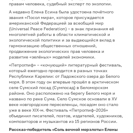
правам человека, судебный эксперт по экологии.
А недавно Елена Есина была удостоена почётного
звания «Посол мира», которое присуждается
американской Федерацией за всеобщий мир
(Universal Peace Federation) – в знак признания её
многолетней работы в области климатической и
экологической политики и за выдающийся вклад в
гармонизацию общественных отношений,
продвижение экологических прав человека и
развитие «зелёных» моделей экономики.
«Петроглиф» – «кочующий» литературный фестиваль,
который ежегодно проводится в разных точках
Республики Карелии: от Ладожского озера до Белого
моря. В этом году он впервые прошёл в арктическом
селе Сумский посад (Сумпосад) в Беломорском
районе. Оно расположено на берегу Белого моря и
названо по реке Сума. Село Сумское основали в XV
веке новгородские переселенцы, посадом оно стало
уже в веке XIX-м. Фестиваль «Петроглиф–2026»
объединил писателей, поэтов, издателей, художников,
композиторов и музыкантов из 15 регионов России.
Рассказ-победитель «Соль вечной мерзлоты» Елены