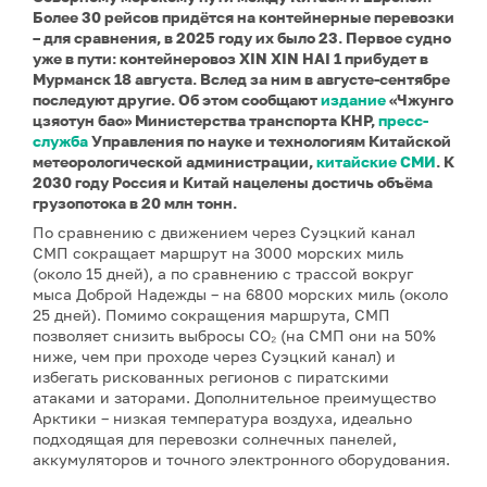
Более 30 рейсов придётся на контейнерные перевозки
– для сравнения, в 2025 году их было 23. Первое судно
уже в пути: контейнеровоз XIN XIN HAI 1 прибудет в
Мурманск 18 августа. Вслед за ним в августе-сентябре
последуют другие. Об этом сообщают
издание
«Чжунго
цзяотун бао» Министерства транспорта КНР,
пресс-
служба
Управления по науке и технологиям Китайской
метеорологической администрации,
китайские СМИ
. К
2030 году Россия и Китай нацелены достичь объёма
грузопотока в 20 млн тонн.
По сравнению с движением через Суэцкий канал
СМП сокращает маршрут на 3000 морских миль
(около 15 дней), а по сравнению с трассой вокруг
мыса Доброй Надежды – на 6800 морских миль (около
25 дней). Помимо сокращения маршрута, СМП
позволяет снизить выбросы CO₂ (на СМП они на 50%
ниже, чем при проходе через Суэцкий канал) и
избегать рискованных регионов с пиратскими
атаками и заторами. Дополнительное преимущество
Арктики – низкая температура воздуха, идеально
подходящая для перевозки солнечных панелей,
аккумуляторов и точного электронного оборудования.