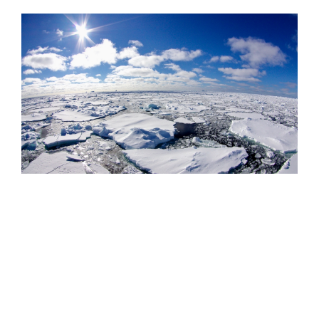
Фото: Сергей Аносов / GeoPhoto
Параллельно с расширением флота Китай запустил
принципиально новые сервисы для поддержки
арктической навигации: 1 августа 2026 года страна
впервые начала передачу 72-часовых прогнозов
состояния морского льда в Арктике по нескольким
каналам связи. Прогноз охватывает четыре ключевых