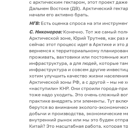
с арктическим гектаром, этот проект даж
Дальнем Востоке (ДВ). Арктический гекта
начали его активно брать.
НГВ:
Есть оценка спроса на эти инструмен
С. Никоноров:
Конечно. Тот же самый пол
Арктической зоне, Юрий Трутнев, как раз 
сейчас этот процесс идет в Арктике и это
вернемся к территориальному планированию
проживать, вахтовики или постоянные жит
инфраструктура, а для людей, которые там
инфраструктура и совсем другие инвестиц
хотим улучшить качество жизни населения
Арктической зоны РФ, а с другой – мы не х
«наступили» КНР. Они строили города-приз
тоже надо уходить. Это очень сложный воп
практике внедрять эти элементы. Тут вкл
берутся во внимание эколого-экономичес
добычи и производства, экономические ме
внутренний рынок или мы это будем отпра
Китай? Это масштабная работа, которая т