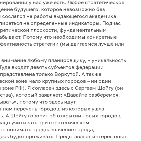
нировании у нас уже есть. Любое стратегическое
идение будущего, которое невозможно без
ы сослался на работы выдающегося академика
опираться на определенные индикаторы. Подчас
оретической плоскости, фундаментальным
забывают. Потому что необходимы конкретные
фективность стратегии (мы двигаемся лучше или
ь внимание любому планировщику, – уникальность
Туда входят девять субъектов федерации
 представлена только Воркутой. А также
еской зоне мало крупных городов – ни один
зоне РФ). Я согласен здесь с Сергеем Шойгу (он
ства), который заявляет: «Давайте разберемся,
ывать», потому что здесь идут
 нам перечень городов, из которых ушла
. А Шойгу говорит об открытии новых городов,
надо учитывать при стратегическом
но понимать предназначение города,
есь будет проживать. Представляет интерес опыт