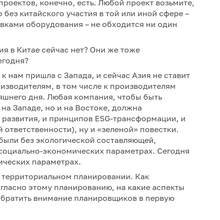
проектов, конечно, есть. Любой проект возьмите,
 без китайского участия в той или иной сфере –
авками оборудования – не обходится ни один
я в Китае сейчас нет? Они же тоже
егодня?
к нам пришла с Запада, и сейчас Азия не ставит
изводителям, в том числе к производителям
няшнего дня. Любая компания, чтобы быть
на Западе, но и на Востоке, должна
 развития, и принципов ESG-трансформации, и
ответственности), ну и «зеленой» повестки.
были без экологической составляющей,
 социально-экономических параметрах. Сегодня
мических параметрах.
 территориальном планировании. Как
гласно этому планированию, на какие аспекты
обратить внимание планировщиков в первую