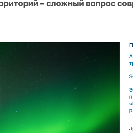
рриторий – сложный вопрос со
П
А
т
Э
Э
п
«
р
Л