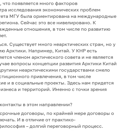
, что появляется много факторов
тра исследования экономических проблем
тета МГУ была ориентирована на международные
егиона. Сейчас это все нивелировано. К
ажденные отношения, в том числе по развитию
лет.
ься. Существует много неарктических стран, но у
ию Арктики. Например, Китай. У КНР есть
яется членом арктического совета и не является
учае вопросы концепции развития Арктики Китай
 другими неарктическими государствами смело
стиционного привлечения, в том числе
ие и в социальные проекты. Здесь нам придется
бизнеса и территорий. Именно с точки зрения
 контакты в этом направлении?
осрочные договоры, по крайней мере договоры о
ючать. И в отличие от практико-
философия – долгий переговорный процесс.