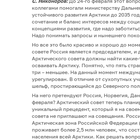
С. Никоноров:
До 24-го февраля этот вопро
коллегами помогали министерству Дальнег
устойчивого развития Арктики до 2035 год
сочетание и баланс интересов между соц
концепциями развития, где надо заботить
Надо понимать запросы и нынешнего поко
Но все это было красиво и хорошо до мом
совете Россия является председателем, и д
Арктического совета должны найти какие
осваивать Арктику. Понятно, что пять стр
три – меньшее. На данный момент междун
урегулирован. В отличие от сухопутных уч
шельф, простирающийся до Северного полю
На него претендуют Россия, Норвегия, Да
февраля? Арктический совет теперь плани
уникальный прецедент, который я на свое
совета не приглашают на совещания. Росс
Арктическая зона Российской Федерации (
проживает более 2,5 млн человек, что сос
населения всей Арктики. Как решать вопр