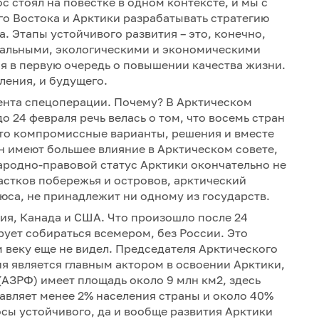
с стоял на повестке в одном контексте, и мы с
о Востока и Арктики разрабатывать стратегию
а. Этапы устойчивого развития – это, конечно,
иальными, экологическими и экономическими
ся в первую очередь о повышении качества жизни.
ления, и будущего.
ента спецоперации. Почему? В Арктическом
о 24 февраля речь велась о том, что восемь стран
-то компромиссные варианты, решения и вместе
ан имеют большее влияние в Арктическом совете,
ародно-правовой статус Арктики окончательно не
астков побережья и островов, арктический
са, не принадлежит ни одному из государств.
ния, Канада и США. Что произошло после 24
рует собираться всемером, без России. Это
м веку еще не видел. Председателя Арктического
ия является главным актором в освоении Арктики,
АЗРФ) имеет площадь около 9 млн км2, здесь
тавляет менее 2% населения страны и около 40%
осы устойчивого, да и вообще развития Арктики