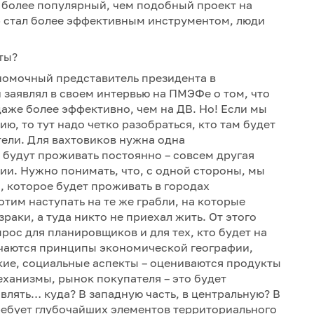
е более популярный, чем подобный проект на
р стал более эффективным инструментом, люди
ты?
номочный представитель президента в
и заявлял в своем интервью на ПМЭФе о том, что
 даже более эффективно, чем на ДВ. Но! Если мы
, то тут надо четко разобраться, кто там будет
ели. Для вахтовиков нужна одна
 будут проживать постоянно – совсем другая
ии. Нужно понимать, что, с одной стороны, мы
, которое будет проживать в городах
отим наступать на те же грабли, на которые
раки, а туда никто не приехал жить. От этого
рос для планировщиков и для тех, кто будет на
ючаются принципы экономической географии,
кие, социальные аспекты – оцениваются продукты
ханизмы, рынок покупателя – это будет
влять… куда? В западную часть, в центральную? В
ребует глубочайших элементов территориального