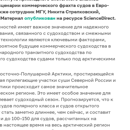
 сценарии коммерческого фрахта судов в Евро-
акже сотрудник МГУ, Никита Стрелковский,
 Материал
опубликован
на ресурсе ScienceDirect.
ностей имеет важное значение для надежного
вания, связанного с судоходством и смежными
и технологии являются ключевыми факторами,
оятное будущее коммерческого судоходства в
народного транзитного судоходства по
го судоходства судами только под арктическими
 Восточно-Полушарной Арктики, простирающейся
ая прилегающие участки суши Северной России и
ктики происходит самое значительное
ческом регионе. Это имеет особое значение для
левает судоходный сезон. Прогнозируется, что к
судов полярного класса и судов открытого
стать заметно длиннее, чем сейчас, и составит
 и до 100–150 для судов, рассчитанных на
 в настоящее время на весь арктический регион