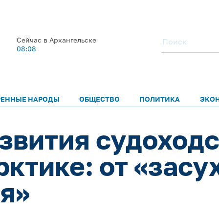
Сейчас в Архангельске
08:08
РЕННЫЕ НАРОДЫ
ОБЩЕСТВО
ПОЛИТИКА
ЭКО
звития судоходс
ктике: от «засу
я»