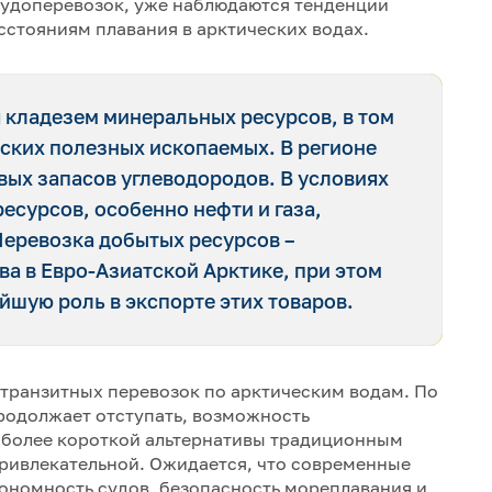
удоперевозок, уже наблюдаются тенденции
расстояниям плавания в арктических водах.
 кладезем минеральных ресурсов, в том
ских полезных ископаемых. В регионе
вых запасов углеводородов. В условиях
есурсов, особенно нефти и газа,
Перевозка добытых ресурсов –
а в Евро-Азиатской Арктике, при этом
йшую роль в экспорте этих товаров.
 транзитных перевозок по арктическим водам. По
продолжает отступать, возможность
е более короткой альтернативы традиционным
привлекательной. Ожидается, что современные
ономность судов, безопасность мореплавания и