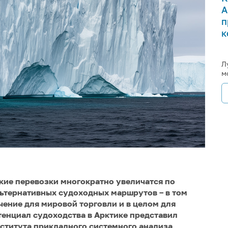
А
п
к
Л
м
кие перевозки многократно увеличатся по
льтернативных судоходных маршрутов – в том
чение для мировой торговли и в целом для
отенциал судоходства в Арктике представил
ститута прикладного системного анализа