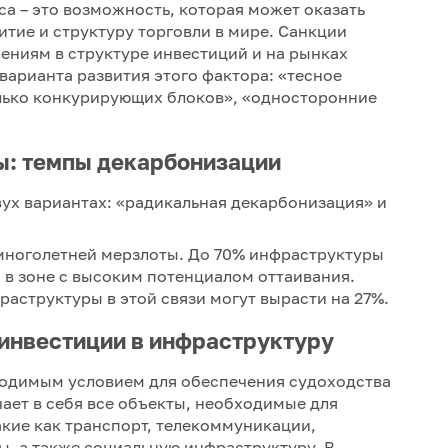
са – это возможность, которая может оказать
итие и структуру торговли в мире. Санкции
ениям в структуре инвестиций и на рынках
варианта развития этого фактора: «тесное
лько конкурирующих блоков», «односторонние
ы: темпы декарбонизации
вух вариантах: «радикальная декарбонизация» и
многолетней мерзлоты. До 70% инфраструктуры
 в зоне с высоким потенциалом оттаивания.
аструктуры в этой связи могут вырасти на 27%.
инвестиции в инфраструктуру
одимым условием для обеспечения судоходства
ает в себя все объекты, необходимые для
акие как транспорт, телекоммуникации,
ы, а также социальную инфраструктуру. В