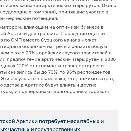
ат использование арктических маршрутов. Около
х судоходных компаний, принявшие участие в
коммерческий потенциал.
фактором, влияющим на оптимизм бизнеса в
ей Арктики для транзита. Последние оценки
ов по СМП вместо Суэцкого канала может
ттердама более чем на треть и снизить общую
ющем около 20% корейских грузоотправителей и
ли предпочтение арктическим маршрутам к 2030
пределах 120% от стоимости транспортировки
раты снизились бы до 70%, то 96% респондентов
Эти результаты показывают, что, помимо затрат,
одства в Арктике будут влиять и другие
ктуры, и подчеркивают долгосрочный горизонт
тской Арктики потребует масштабных и
ых частных и государственных