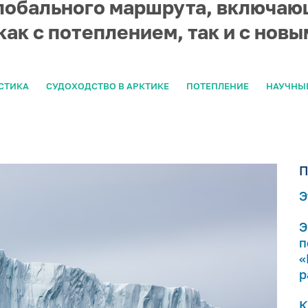
лобального маршрута, включаю
как с потеплением, так и с нов
СТИКА
СУДОХОДСТВО В АРКТИКЕ
ПОТЕПЛЕНИЕ
НАУЧНЫ
П
Э
Э
п
«
р
К