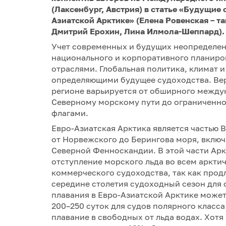
(Лаксенбург, Австрия) в статье «Будущие
Азиатской Арктике» (Елена Ровенская – т
Дмитрий Ерохин, Лина Илмола-Шеппард).
Учет современных и будущих неопределен
национального и корпоративного планиро
отраслями. Глобальная политика, климат 
определяющими будущее судоходства. Вер
регионе варьируется от обширного между
Северному морскому пути до ограниченно
флагами.
Евро-Азиатская Арктика является частью
от Норвежского до Берингова моря, включ
Северной Фенноскандии. В этой части Ар
отступление морского льда во всем аркти
коммерческого судоходства, так как прод
середине столетия судоходный сезон для 
плавания в Евро-Азиатской Арктике может 
200–250 суток для судов полярного класса
плавание в свободных от льда водах. Хотя