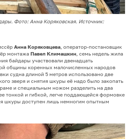
ары. Фото: Анна Коряковская. Источник:
жиссёр
Анна Коряковцева
, оператор-постановщик
сёр монтажа
Павел Климашкин
, семь недель жила
ания байдары участвовали двенадцать
кой общины коренных малочисленных народов
вки судна длиной 5 метров использовано две
ого зверя и снятия шкуры её надо было закопать
а раме и специальным ножом разделить на два
лее тонкой и гибкой, легче поддающейся формовке
ия шкуры доступен лишь немногим опытным