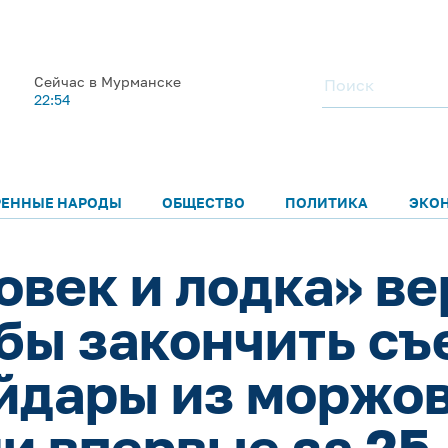
Сейчас в Мурманске
22:54
РЕННЫЕ НАРОДЫ
ОБЩЕСТВО
ПОЛИТИКА
ЭКО
овек и лодка» ве
обы закончить съ
йдары из моржов
и впервые за 25