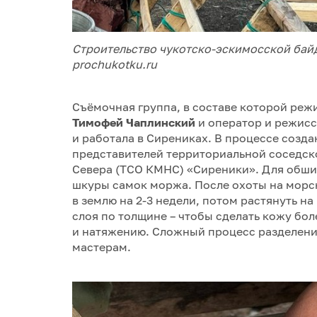
Строительство чукотско-эскимосской байд
prochukotku.ru
Съёмочная группа, в составе которой ре
Тимофей Чаплинский
и оператор и режис
и работала в Сирениках. В процессе созд
представителей территориальной соседс
Севера (ТСО КМНС) «Сиреники». Для обши
шкуры самок моржа. После охоты на морск
в землю на 2-3 недели, потом растянуть н
слоя по толщине – чтобы сделать кожу бо
и натяжению. Сложный процесс разделен
мастерам.