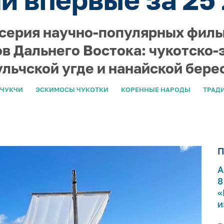
о серия научно-популярных фил
в Дальнего Востока: чукотско-
ульчской угде и нанайской бере
ЧУКЧИ
ЭСКИМОСЫ ЧУКОТКИ
КОРЕННЫЕ НАРОДЫ
ТРАД
П
А
8
«
и