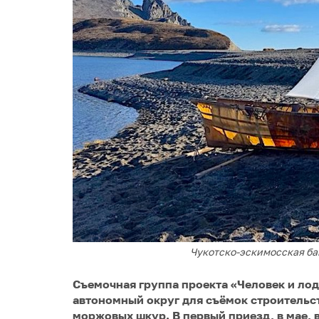
Чукотско-эскимосская бай
Съемочная группа проекта «Человек и лод
автономный округ для съёмок строительс
моржовых шкур. В первый приезд, в мае, 