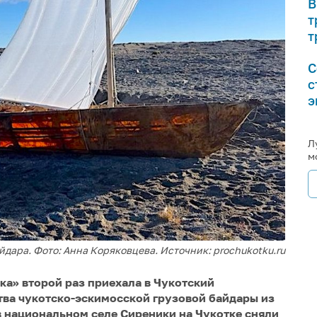
В
т
т
С
с
э
Л
м
дара. Фото: Анна Коряковцева. Источник: prochukotku.ru
ка» второй раз приехала в Чукотский
тва чукотско-эскимосской грузовой байдары из
в национальном селе Сиреники на Чукотке сняли