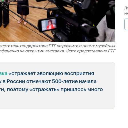
Л
м
аместитель гендиректора ГТГ по развитию новых музейных
рфененко на открытии выставки. Фото предоставлено ГТГ
вка
«отражает эволюцию восприятия
у в России отмечают 500-летие начала
ти, поэтому «отражать» пришлось много