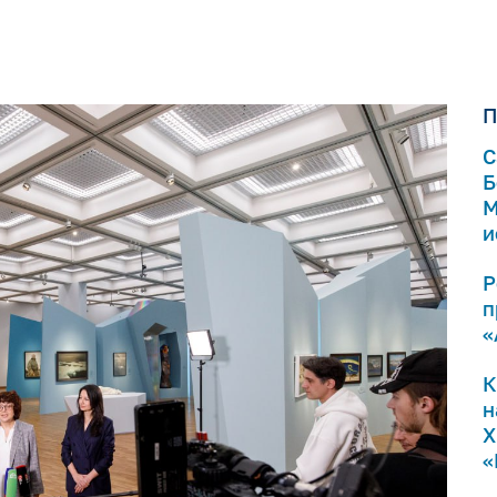
П
С
Б
М
и
Р
п
«
К
н
Х
«