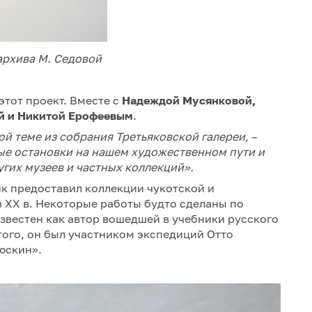
архива М. Седовой
этот проект. Вместе с
Надеждой Мусянковой,
й и Никитой Ерофеевым
.
й теме из собрания Третьяковской галереи,
–
е остановки на нашем художественном пути и
угих музеев и частных коллекций».
к предоставил коллекции чукотской и
в XX в. Некоторые работы будто сделаны по
известен как автор вошедшей в учебники русского
того, он был участником экспедиций Отто
юскин».