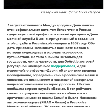
Северный маяк. Фото: Мика Петров
7 августа отмечается Международный День маяка –
это неофициальная дата, тем более что и в России
существует свой профессиональный праздник – День
маячной службы 8 июня, приуроченный к созданию
этой службы в Российской империи в 1807 году. Обе
даты призваны напоминать о важности маяков в
истории судоходства и о романтике морских
путешествий. Но тема значима не только для
государств, но и, в частности, для GoArctic, который
регулярно и экспертно её
поддерживает
, и для
новостной платформы «Дзен»: её аналитики провели
исследование, определив – какие российские маяки и
связанные с ними, морем и навигацией материалы
чаще всего вызывают интерес у россиян. Об этом
сообщили в пресс-службе
«Дзена». В топ рейтинга
самых популярных навигационных объектов из
арктических маяков вошли Белый в Ямало-Ненецком
автономном округе (ЯНАО – Ямале) и Русский в
Мурманской области. 7% респондентов отметили