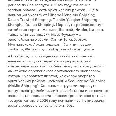
рейсов по Севморпути. В 2026 году компания
запланировала шесть арктических рейсов. Еще в
навигации участвуют Ningbo Hongkun Shipping,
Dalian Trawind Shipping, Tianjin Yueqian Shipping и
Shanghai Dahua Shipping. Маршруты рейсов свяжут
китайские порты – Наньша, Шанхай, Нинбо, Циндао,
Тайцан, Тяньцзинь, Жичжао, Фучжоу – с
европейскими хабами: Санкт-Петербургом,
Мурманском, Архангельском, Калининградом,
Тилбери, Феликстоу, Гамбургом и Роттердамом.
А 8 августа, по сообщениям китайской прессы,
начнётся погрузка первой в мире регулярной
контейнерной линии по Северному морскому пути –
«Китайско-европейского арктического экспресса»,
которым управляет шестой, ключевой оператор
арктических рейсов – компании Sea Legend Shipping
(HaiJie Shipping). Основными грузами маршрута
станут электромобили, литиевые батареи и солнечные
панели – так называемая «новая тройка» экспортных
товаров Китая. В 2026 году компания запланировала
восемь рейсов с августа по октябрь.