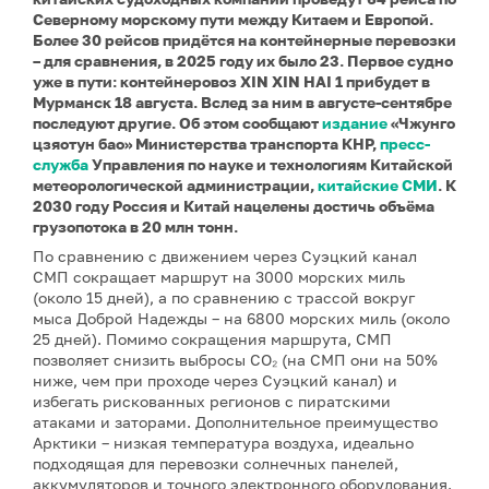
Северному морскому пути между Китаем и Европой.
Более 30 рейсов придётся на контейнерные перевозки
– для сравнения, в 2025 году их было 23. Первое судно
уже в пути: контейнеровоз XIN XIN HAI 1 прибудет в
Мурманск 18 августа. Вслед за ним в августе-сентябре
последуют другие. Об этом сообщают
издание
«Чжунго
цзяотун бао» Министерства транспорта КНР,
пресс-
служба
Управления по науке и технологиям Китайской
метеорологической администрации,
китайские СМИ
. К
2030 году Россия и Китай нацелены достичь объёма
грузопотока в 20 млн тонн.
По сравнению с движением через Суэцкий канал
СМП сокращает маршрут на 3000 морских миль
(около 15 дней), а по сравнению с трассой вокруг
мыса Доброй Надежды – на 6800 морских миль (около
25 дней). Помимо сокращения маршрута, СМП
позволяет снизить выбросы CO₂ (на СМП они на 50%
ниже, чем при проходе через Суэцкий канал) и
избегать рискованных регионов с пиратскими
атаками и заторами. Дополнительное преимущество
Арктики – низкая температура воздуха, идеально
подходящая для перевозки солнечных панелей,
аккумуляторов и точного электронного оборудования.