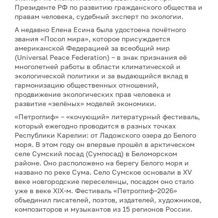
Президенте РФ по развитию гражданского общества и
правам человека, судебный эксперт по экологии.
А недавно Елена Есина была удостоена почётного
звания «Посол мира», которое присуждается
американской Федерацией за всеобщий мир
(Universal Peace Federation) – в знак признания её
многолетней работы в области климатической и
экологической политики и за выдающийся вклад в
гармонизацию общественных отношений,
продвижение экологических прав человека и
развитие «зелёных» моделей экономики.
«Петроглиф» – «кочующий» литературный фестиваль,
который ежегодно проводится в разных точках
Республики Карелии: от Ладожского озера до Белого
моря. В этом году он впервые прошёл в арктическом
селе Сумский посад (Сумпосад) в Беломорском
районе. Оно расположено на берегу Белого моря и
названо по реке Сума. Село Сумское основали в XV
веке новгородские переселенцы, посадом оно стало
уже в веке XIX-м. Фестиваль «Петроглиф–2026»
объединил писателей, поэтов, издателей, художников,
композиторов и музыкантов из 15 регионов России.